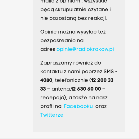
maile z opiniami. Wszystkie
będą skrupulatnie czytane i
nie pozostaną bez reakcji.
Opinie można wysyłać też
bezpośrednio na
adres
opinie@radiokrakow.pl
Zapraszamy również do
kontaktu z nami poprzez SMS -
4080
, telefonicznie (
12 200 33
33
– antena,
12 630 60 00
–
recepcja), a także na nasz
profil na
Facebooku
oraz
Twitterze