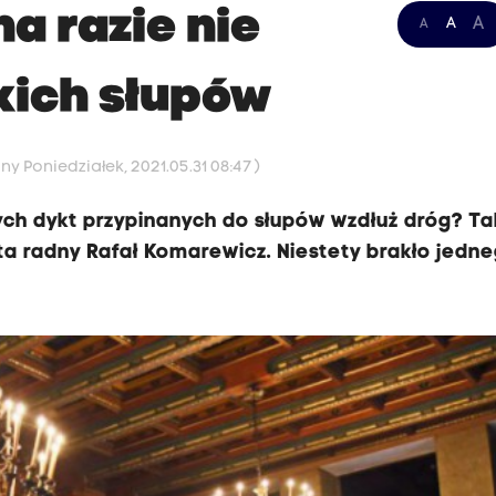
a razie nie
A
A
A
kich słupów
ny Poniedziałek, 2021.05.31 08:47 )
ch dykt przypinanych do słupów wzdłuż dróg? Ta
sta radny Rafał Komarewicz. Niestety brakło jedn