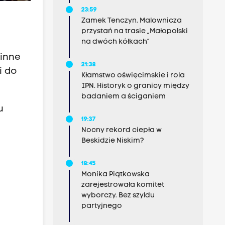
23:59
Zamek Tenczyn. Malownicza
przystań na trasie „Małopolski
na dwóch kółkach”
 inne
21:38
i do
Kłamstwo oświęcimskie i rola
IPN. Historyk o granicy między
badaniem a ściganiem
u
19:37
Nocny rekord ciepła w
Beskidzie Niskim?
18:45
Monika Piątkowska
zarejestrowała komitet
wyborczy. Bez szyldu
partyjnego