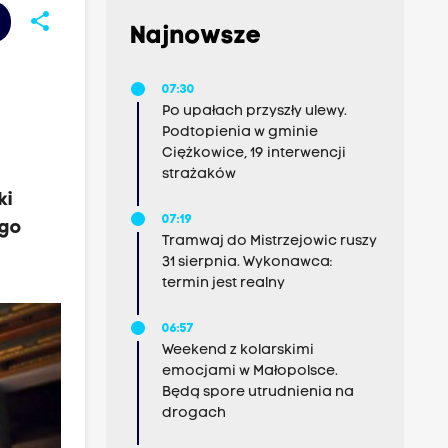
share
Najnowsze
07:30
Po upałach przyszły ulewy.
Podtopienia w gminie
Ciężkowice, 19 interwencji
strażaków
ki
07:19
ego
Tramwaj do Mistrzejowic ruszy
31 sierpnia. Wykonawca:
termin jest realny
06:57
Weekend z kolarskimi
emocjami w Małopolsce.
Będą spore utrudnienia na
drogach