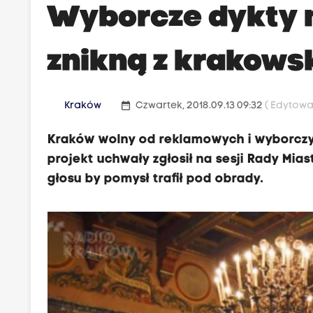
Wyborcze dykty n
znikną z krakows
date_range
Kraków
Czwartek, 2018.09.13 09:32
( Edytowa
Kraków wolny od reklamowych i wyborczy
projekt uchwały zgłosił na sesji Rady Mia
głosu by pomysł trafił pod obrady.