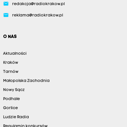
email
redakcja@radiokrakow.pl
email
reklama@radiokrakow.pl
O NAS
Aktualności
Kraków
Tarnów
Małopolska Zachodnia
Nowy Sącz
Podhale
Gorlice
Ludzie Radia
Regulamin konkursów