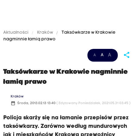
Aktualności
Kraków
Taksówkarze w Krakowie
nagminnie łamią prawo
share
A
A
A
Taksówkarze w Krakowie nagminnie
łamią prawo
Kraków
date_range
Środa, 2013.02.13 13:40
( Edytowany Poniedziałek, 2021.05.31 03:45 )
Policja skarży się na łamanie przepisów przez
taksówkarzy. Zarówno według mundurowych
jak i mieszkańców Krakowa przewoźnicy