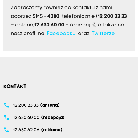
Zapraszamy również do kontaktu z nami
poprzez SMS -
4080
, telefonicznie (
12 200 33 33
– antena,
12 630 60 00
– recepcja), a także na
nasz profil na
Facebooku
oraz
Twitterze
KONTAKT
phone
12 200 33 33
(antena)
phone
12 630 60 00
(recepcja)
phone
12 630 62 06
(reklama)