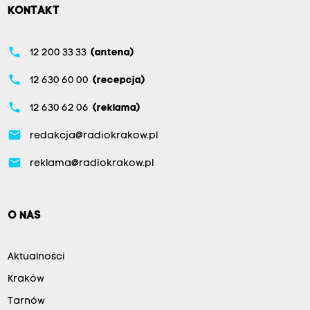
KONTAKT
phone
12 200 33 33
(antena)
phone
12 630 60 00
(recepcja)
phone
12 630 62 06
(reklama)
email
redakcja@radiokrakow.pl
email
reklama@radiokrakow.pl
O NAS
Aktualności
Kraków
Tarnów