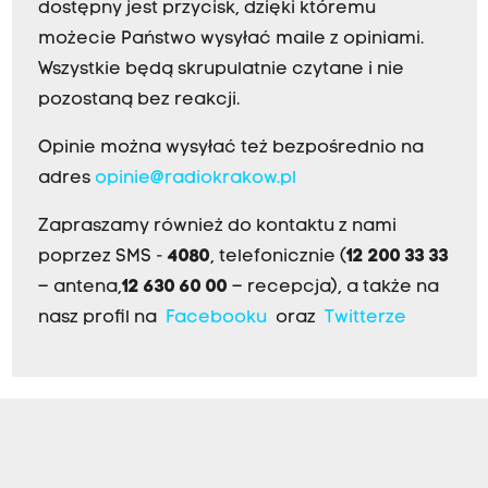
dostępny jest przycisk, dzięki któremu
możecie Państwo wysyłać maile z opiniami.
Wszystkie będą skrupulatnie czytane i nie
pozostaną bez reakcji.
Opinie można wysyłać też bezpośrednio na
adres
opinie@radiokrakow.pl
Zapraszamy również do kontaktu z nami
poprzez SMS -
4080
, telefonicznie (
12 200 33 33
– antena,
12 630 60 00
– recepcja), a także na
nasz profil na
Facebooku
oraz
Twitterze