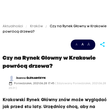
Aktualności
Kraków
Czy na Rynek Głowny w Krakowie
powrócą drzewa?
share
A
A
A
Czy na Rynek Głowny w Krakowie
powrócą drzewa?
Joanna
ŚLUSARCZYK
date_range
Poniedziałek, 2021.06.28 17:45
( Edytowany Poniedziałek, 2021.06.28
20:31 )
Krakowski Rynek Główny znów może wyglądać
jak przed stu laty. Urzędnicy chcą, aby na