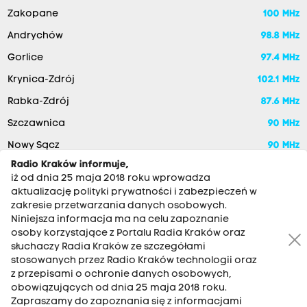
Zakopane
100 MHz
Andrychów
98.8 MHz
Gorlice
97.4 MHz
Krynica-Zdrój
102.1 MHz
Rabka-Zdrój
87.6 MHz
Szczawnica
90 MHz
Nowy Sącz
90 MHz
Radio Kraków informuje,
iż od dnia 25 maja 2018 roku wprowadza
aktualizację polityki prywatności i zabezpieczeń w
zakresie przetwarzania danych osobowych.
Niniejsza informacja ma na celu zapoznanie
osoby korzystające z Portalu Radia Kraków oraz
słuchaczy Radia Kraków ze szczegółami
stosowanych przez Radio Kraków technologii oraz
RADIO KRAKÓW SA. Aleja Juliusza Słowackiego 22, 30-007
z przepisami o ochronie danych osobowych,
Kraków
obowiązujących od dnia 25 maja 2018 roku.
Zapraszamy do zapoznania się z informacjami
Antena: 12 200 33 33