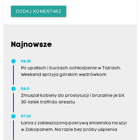
DODAJ KOMENTARZ
Najnowsze
08:45
Po upałach i burzach ochłodzenie w Tatrach.
Weekend sprzyja górskim wędrówkom
08:11
Zmuszał kobiety do prostytucji i brutalnie je bił.
30-latek trafił do aresztu
07:36
Łania z zakleszczoną pokrywą śmietnika na szyi
w Zakopanem. Na razie bez próby uśpienia