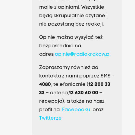
maile z opiniami. Wszystkie
będą skrupulatnie czytane i
nie pozostaną bez reakcji.
Opinie można wysyłać też
bezpośrednio na
adres
opinie@radiokrakow.pl
Zapraszamy również do
kontaktu z nami poprzez SMS -
4080
, telefonicznie (
12 200 33
33
– antena,
12 630 60 00
–
recepcja), a także na nasz
profil na
Facebooku
oraz
Twitterze