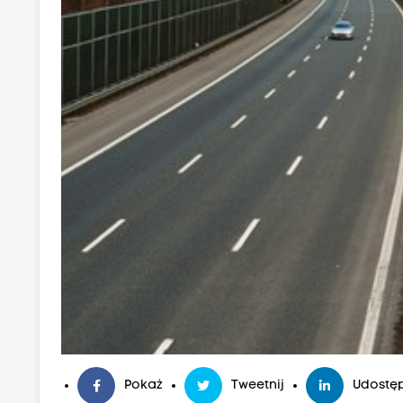
Pokaż
Tweetnij
Udostęp