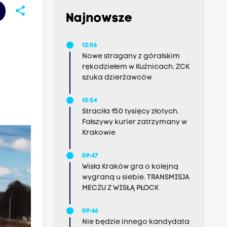
share
Najnowsze
12:06
Nowe stragany z góralskim
rękodziełem w Kuźnicach. ZCK
szuka dzierżawców
10:54
Straciła 150 tysięcy złotych.
Fałszywy kurier zatrzymany w
Krakowie
09:47
Wisła Kraków gra o kolejną
wygraną u siebie. TRANSMISJA
MECZU Z WISŁĄ PŁOCK
09:46
Nie będzie innego kandydata