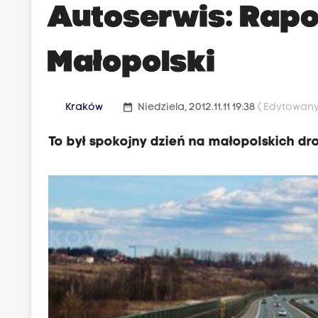
Autoserwis:
Rapor
Małopolski
date_range
Kraków
Niedziela, 2012.11.11 19:38
( Edytowany 
To był spokojny dzień na małopolskich dr