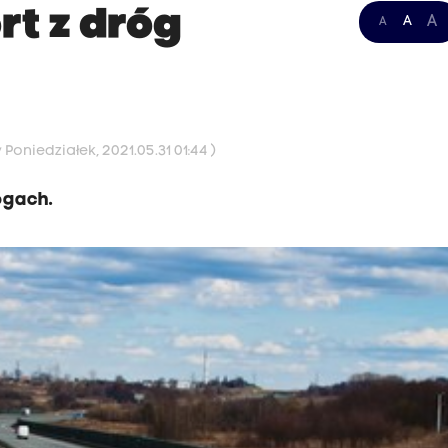
t z dróg
A
A
A
Poniedziałek, 2021.05.31 01:44 )
ogach.