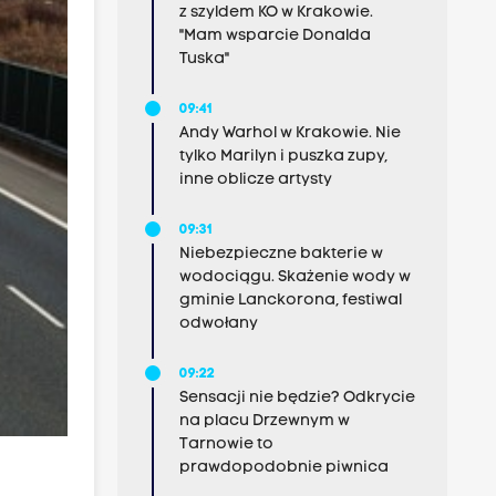
z szyldem KO w Krakowie.
"Mam wsparcie Donalda
Tuska"
09:41
Andy Warhol w Krakowie. Nie
tylko Marilyn i puszka zupy,
inne oblicze artysty
09:31
Niebezpieczne bakterie w
wodociągu. Skażenie wody w
gminie Lanckorona, festiwal
odwołany
09:22
Sensacji nie będzie? Odkrycie
na placu Drzewnym w
Tarnowie to
prawdopodobnie piwnica