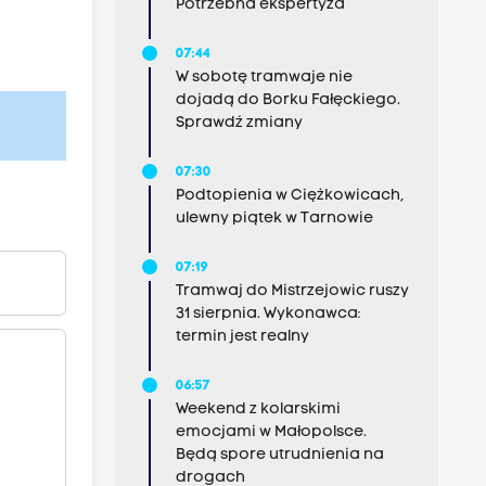
Potrzebna ekspertyza
07:44
W sobotę tramwaje nie
dojadą do Borku Fałęckiego.
Sprawdź zmiany
07:30
Podtopienia w Ciężkowicach,
ulewny piątek w Tarnowie
07:19
Tramwaj do Mistrzejowic ruszy
31 sierpnia. Wykonawca:
termin jest realny
06:57
Weekend z kolarskimi
emocjami w Małopolsce.
Będą spore utrudnienia na
drogach