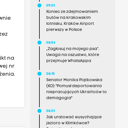
09:01
Koniec ze zdejmowaniem
butów na krakowskim
wnie
lotnisku. Kraków Airport
pierwszy w Polsce
zez
08:54
„Zagłosuj na mojego psa”.
Uwaga na oszustwo, które
ikt na
przejmuje WhatsAppa
wej nr
żenia.
08:15
Senator Monika Piątkowska
(KO): "Pomysł deportowania
niepracujących Ukraińców to
demagogia"
08:01
Jak uratować wysychające
jezioro w Klimkówce?