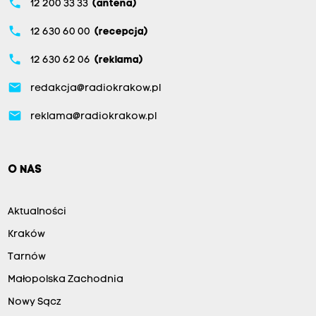
phone
12 200 33 33
(antena)
phone
12 630 60 00
(recepcja)
phone
12 630 62 06
(reklama)
email
redakcja@radiokrakow.pl
email
reklama@radiokrakow.pl
O NAS
Aktualności
Kraków
Tarnów
Małopolska Zachodnia
Nowy Sącz