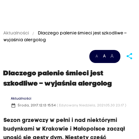
Aktualności
Dlaczego palenie śmieci jest szkodliwe –
wyjaśnia alergolog
share
A
A
A
Dlaczego palenie śmieci jest
szkodliwe – wyjaśnia alergolog
Aktualności
date_range
Środa, 2017.12.13 15:54
( Edytowany Niedziela, 2021.05.30 23:17 )
Sezon grzewczy w pełni i nad niektórymi
budynkami w Krakowie i Małopolsce zaczął
unosić się gęsty dym. Niestety część