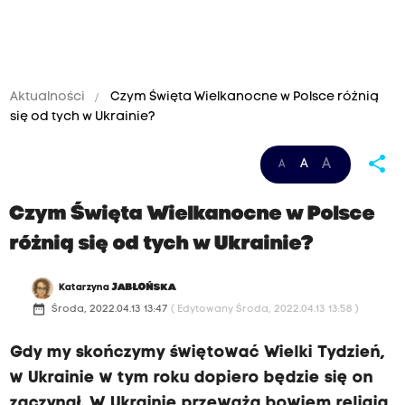
Aktualności
Czym Święta Wielkanocne w Polsce różnią
się od tych w Ukrainie?
share
A
A
A
Czym Święta Wielkanocne w Polsce
różnią się od tych w Ukrainie?
Katarzyna
JABŁOŃSKA
date_range
Środa, 2022.04.13 13:47
( Edytowany Środa, 2022.04.13 13:58 )
Gdy my skończymy świętować Wielki Tydzień,
w Ukrainie w tym roku dopiero będzie się on
zaczynał. W Ukrainie przeważa bowiem religia