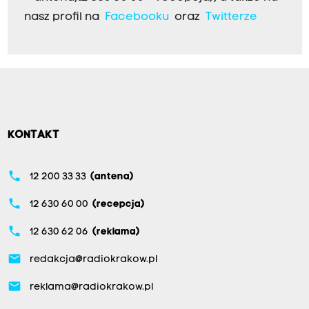
nasz profil na
Facebooku
oraz
Twitterze
KONTAKT
phone
12 200 33 33
(antena)
phone
12 630 60 00
(recepcja)
phone
12 630 62 06
(reklama)
email
redakcja@radiokrakow.pl
email
reklama@radiokrakow.pl