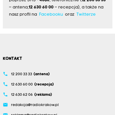
poprzez SMS -
4080
, telefonicznie (
12 200 33 33
– antena,
12 630 60 00
– recepcja), a także na
nasz profil na
Facebooku
oraz
Twitterze
KONTAKT
phone
12 200 33 33
(antena)
phone
12 630 60 00
(recepcja)
phone
12 630 62 06
(reklama)
email
redakcja@radiokrakow.pl
email