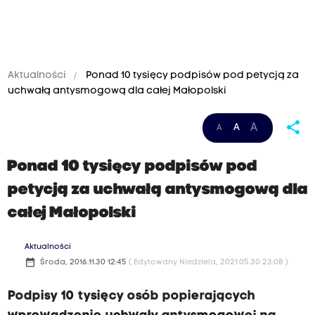
Aktualności
Ponad 10 tysięcy podpisów pod petycją za
uchwałą antysmogową dla całej Małopolski
share
A
A
A
Ponad 10 tysięcy podpisów pod
petycją za uchwałą antysmogową dla
całej Małopolski
Aktualności
date_range
Środa, 2016.11.30 12:45
( Edytowany Niedziela, 2021.05.30 23:08 )
Podpisy 10 tysięcy osób popierających