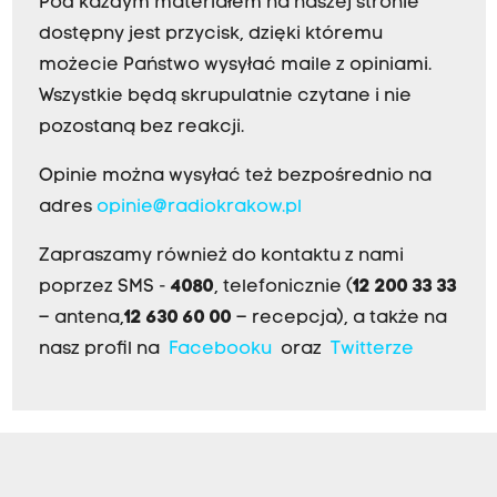
Pod każdym materiałem na naszej stronie
dostępny jest przycisk, dzięki któremu
możecie Państwo wysyłać maile z opiniami.
Wszystkie będą skrupulatnie czytane i nie
pozostaną bez reakcji.
Opinie można wysyłać też bezpośrednio na
adres
opinie@radiokrakow.pl
Zapraszamy również do kontaktu z nami
poprzez SMS -
4080
, telefonicznie (
12 200 33 33
– antena,
12 630 60 00
– recepcja), a także na
nasz profil na
Facebooku
oraz
Twitterze