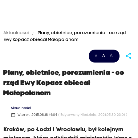
Aktualności
Plany, obietnice, porozumienia - co rząd
Ewy Kopacz obiecał Małopolanom
share
A
A
A
Plany, obietnice, porozumienia - co
rząd Ewy Kopacz obiecał
Małopolanom
Aktualności
date_range
Wtorek, 2015.08.18 14:04
( Edytowany Niedziela, 2021.05.30 23:01 )
Kraków, po Łodzi i Wrocławiu, był kolejnym