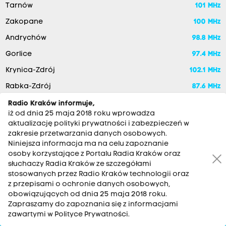
Tarnów
101 MHz
Zakopane
100 MHz
Andrychów
98.8 MHz
Gorlice
97.4 MHz
Krynica-Zdrój
102.1 MHz
Rabka-Zdrój
87.6 MHz
Szczawnica
90 MHz
Radio Kraków informuje,
iż od dnia 25 maja 2018 roku wprowadza
Nowy Sącz
90 MHz
aktualizację polityki prywatności i zabezpieczeń w
zakresie przetwarzania danych osobowych.
Niniejsza informacja ma na celu zapoznanie
osoby korzystające z Portalu Radia Kraków oraz
słuchaczy Radia Kraków ze szczegółami
stosowanych przez Radio Kraków technologii oraz
z przepisami o ochronie danych osobowych,
obowiązujących od dnia 25 maja 2018 roku.
Zapraszamy do zapoznania się z informacjami
RADIO KRAKÓW SA. Aleja Juliusza Słowackiego 22, 30-007
zawartymi w Polityce Prywatności.
Kraków