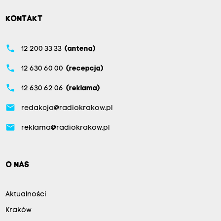
KONTAKT
phone
12 200 33 33
(antena)
phone
12 630 60 00
(recepcja)
phone
12 630 62 06
(reklama)
email
redakcja@radiokrakow.pl
email
reklama@radiokrakow.pl
O NAS
Aktualności
Kraków