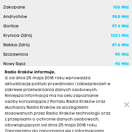
Zakopane
100 MHz
Andrychów
98.8 MHz
Gorlice
97.4 MHz
Krynica-Zdrój
102.1 MHz
Rabka-Zdrój
87.6 MHz
Szczawnica
90 MHz
Nowy Sącz
90 MHz
Radio Kraków informuje,
iż od dnia 25 maja 2018 roku wprowadza
aktualizację polityki prywatności i zabezpieczeń w
zakresie przetwarzania danych osobowych.
Niniejsza informacja ma na celu zapoznanie
osoby korzystające z Portalu Radia Kraków oraz
słuchaczy Radia Kraków ze szczegółami
stosowanych przez Radio Kraków technologii oraz
RADIO KRAKÓW SA. Aleja Juliusza Słowackiego 22, 30-007
z przepisami o ochronie danych osobowych,
Kraków
obowiązujących od dnia 25 maja 2018 roku.
Antena: 12 200 33 33
Zapraszamy do zapoznania się z informacjami