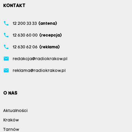
KONTAKT
phone
12 200 33 33
(antena)
phone
12 630 60 00
(recepcja)
phone
12 630 62 06
(reklama)
email
redakcja@radiokrakow.pl
email
reklama@radiokrakow.pl
O NAS
Aktualności
Kraków
Tarnów