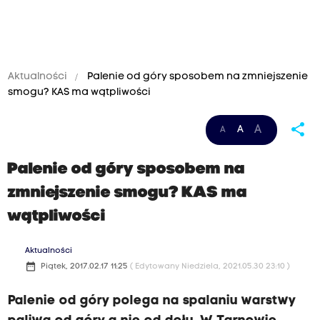
Aktualności
Palenie od góry sposobem na zmniejszenie
smogu? KAS ma wątpliwości
share
A
A
A
Palenie od góry sposobem na
zmniejszenie smogu? KAS ma
wątpliwości
Aktualności
date_range
Piątek, 2017.02.17 11:25
( Edytowany Niedziela, 2021.05.30 23:10 )
Palenie od góry polega na spalaniu warstwy