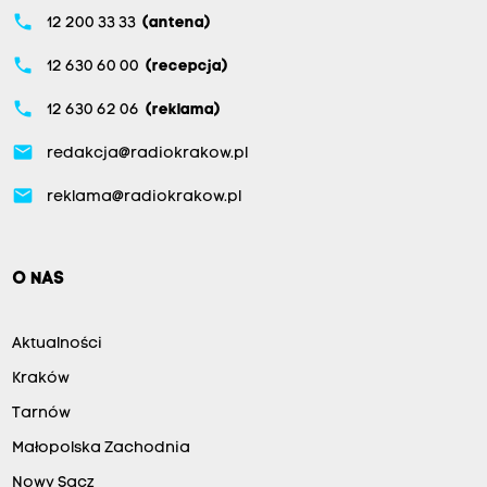
phone
12 200 33 33
(antena)
phone
12 630 60 00
(recepcja)
phone
12 630 62 06
(reklama)
email
redakcja@radiokrakow.pl
email
reklama@radiokrakow.pl
O NAS
Aktualności
Kraków
Tarnów
Małopolska Zachodnia
Nowy Sącz