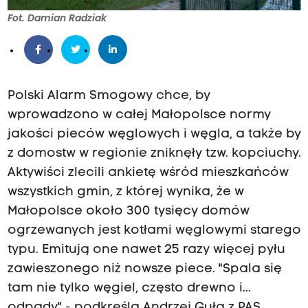
Fot. Damian Radziak
Polski Alarm Smogowy chce, by
wprowadzono w całej Małopolsce normy
jakości pieców węglowych i węgla, a także by
z domostw w regionie zniknęły tzw. kopciuchy.
Aktywiści zlecili ankietę wśród mieszkańców
wszystkich gmin, z której wynika, że w
Małopolsce około 300 tysięcy domów
ogrzewanych jest kotłami węglowymi starego
typu. Emitują one nawet 25 razy więcej pyłu
zawieszonego niż nowsze piece. "Spala się
tam nie tylko węgiel, często drewno i...
odpady" - podkreśla Andrzej Guła z PAS.