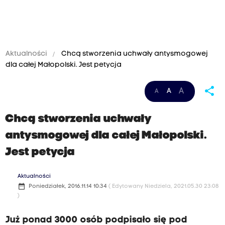
Aktualności
Chcą stworzenia uchwały antysmogowej
dla całej Małopolski. Jest petycja
share
A
A
A
Chcą stworzenia uchwały
antysmogowej dla całej Małopolski.
Jest petycja
Aktualności
date_range
Poniedziałek, 2016.11.14 10:34
( Edytowany Niedziela, 2021.05.30 23:08
)
Już ponad 3000 osób podpisało się pod