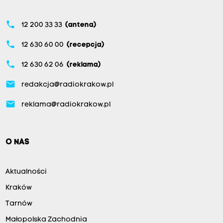
phone
12 200 33 33
(antena)
phone
12 630 60 00
(recepcja)
phone
12 630 62 06
(reklama)
email
redakcja@radiokrakow.pl
email
reklama@radiokrakow.pl
O NAS
Aktualności
Kraków
Tarnów
Małopolska Zachodnia