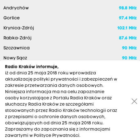
Andrychów
98.8 MHz
Gorlice
97.4 MHz
Krynica-Zdrój
102.1 MHz
Rabka-Zdrój
87.6 MHz
Szczawnica
90 MHz
Nowy Sącz
90 MHz
Radio Kraków informuje,
iż od dnia 25 maja 2018 roku wprowadza
aktualizację polityki prywatności i zabezpieczeń w
zakresie przetwarzania danych osobowych.
Niniejsza informacja ma na celu zapoznanie
osoby korzystające z Portalu Radia Kraków oraz
słuchaczy Radia Kraków ze szczegółami
stosowanych przez Radio Kraków technologii oraz
RADIO KRAKÓW SA. Aleja Juliusza Słowackiego 22, 30-007
z przepisami o ochronie danych osobowych,
Kraków
obowiązujących od dnia 25 maja 2018 roku.
Zapraszamy do zapoznania się z informacjami
Antena: 12 200 33 33
zawartymi w Polityce Prywatności.