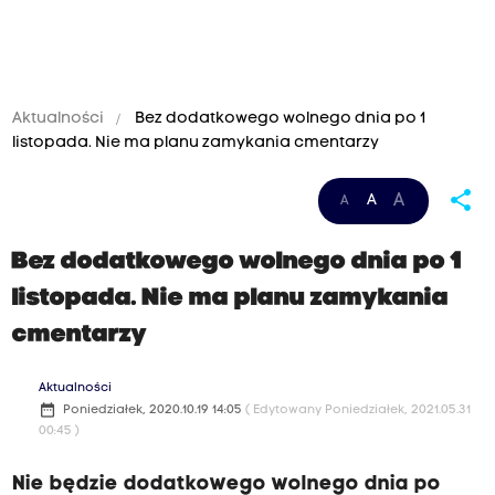
Aktualności
Bez dodatkowego wolnego dnia po 1
listopada. Nie ma planu zamykania cmentarzy
share
A
A
A
Bez dodatkowego wolnego dnia po 1
listopada. Nie ma planu zamykania
cmentarzy
Aktualności
date_range
Poniedziałek, 2020.10.19 14:05
( Edytowany Poniedziałek, 2021.05.31
00:45 )
Nie będzie dodatkowego wolnego dnia po