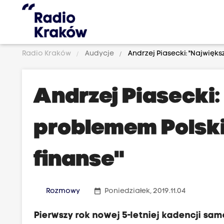
Radio Kraków
Audycje
Andrzej Piasecki: "Najwię
Andrzej Piasecki
problemem Polsk
finanse"
date_range
Rozmowy
Poniedziałek, 2019.11.04
Pierwszy rok nowej 5-letniej kadencji s