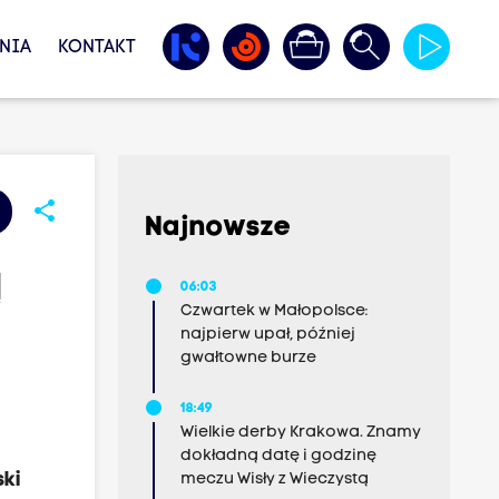
NIA
KONTAKT
share
Najnowsze
ą
06:03
Czwartek w Małopolsce:
najpierw upał, później
gwałtowne burze
18:49
Wielkie derby Krakowa. Znamy
dokładną datę i godzinę
ski
meczu Wisły z Wieczystą