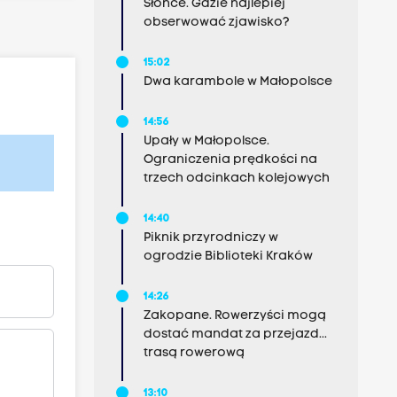
Słońce. Gdzie najlepiej
obserwować zjawisko?
15:02
Dwa karambole w Małopolsce
14:56
Upały w Małopolsce.
Ograniczenia prędkości na
trzech odcinkach kolejowych
14:40
Piknik przyrodniczy w
ogrodzie Biblioteki Kraków
14:26
Zakopane. Rowerzyści mogą
dostać mandat za przejazd...
trasą rowerową
13:10