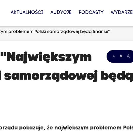
AKTUALNOŚCI
AUDYCJE
PODCASTY
WYDARZE
kszym problemem Polski samorządowej będą finanse"
: "Największym
A
A
A
i samorządowej będ
amorządu pokazuje, że największym problemem Pol