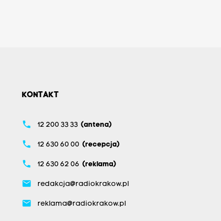
KONTAKT
phone
12 200 33 33
(antena)
phone
12 630 60 00
(recepcja)
phone
12 630 62 06
(reklama)
email
redakcja@radiokrakow.pl
email
reklama@radiokrakow.pl