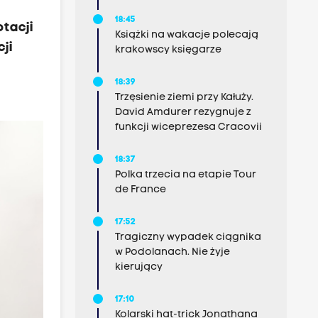
18:45
otacji
Książki na wakacje polecają
ji
krakowscy księgarze
18:39
Trzęsienie ziemi przy Kałuży.
David Amdurer rezygnuje z
funkcji wiceprezesa Cracovii
18:37
Polka trzecia na etapie Tour
de France
17:52
Tragiczny wypadek ciągnika
w Podolanach. Nie żyje
kierujący
17:10
Kolarski hat-trick Jonathana