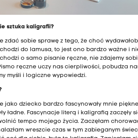
e sztuka kaligrafii?
obie zdać sobie sprawę z tego, że choć wydawał
hodzi do lamusa, to jest ono bardzo ważne i nie
 chodzi o samo pisanie ręczne, nie zdajemy sob
Pismo ręczne uczy nas cierpliwości, pobudza na
y myśli i logiczne wypowiedzi.
?
że jako dziecko bardzo fascynowały mnie piękne 
 ładne. Fascynacje literą i kaligrafią zaczęły s
wolnić tempo mojego życia. Zaczęłam chorować
nalazłam wreszcie czas w tym zabieganym świec