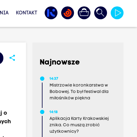
NIA
KONTAKT
share
Najnowsze
14:37
Mistrzowie koronkarstwa w
Bobowej. To był festiwal dla
miłośników piękna
j o
14:18
Aplikacja Karty Krakowskiej
nych
znika. Co muszą zrobić
użytkownicy?