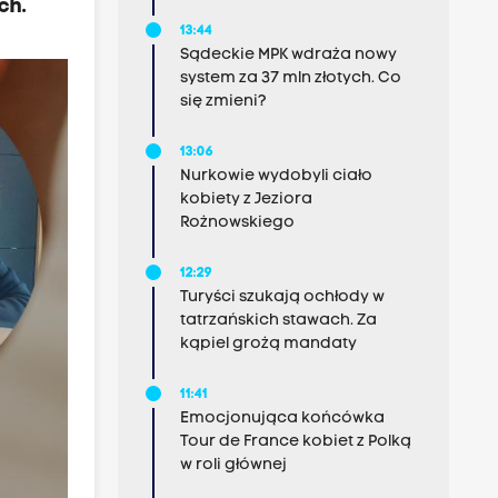
ch.
13:44
Sądeckie MPK wdraża nowy
system za 37 mln złotych. Co
się zmieni?
13:06
Nurkowie wydobyli ciało
kobiety z Jeziora
Rożnowskiego
12:29
Turyści szukają ochłody w
tatrzańskich stawach. Za
kąpiel grożą mandaty
11:41
Emocjonująca końcówka
Tour de France kobiet z Polką
w roli głównej