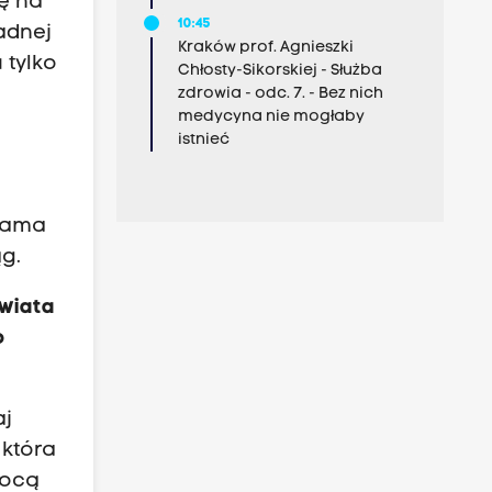
ię na
10:45
adnej
Kraków prof. Agnieszki
 tylko
Chłosty-Sikorskiej - Służba
zdrowia - odc. 7. - Bez nich
medycyna nie mogłaby
istnieć
 sama
ąg.
świata
o
aj
 która
mocą