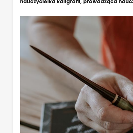
nauczycielka kaligrafii, prowadząca nauc