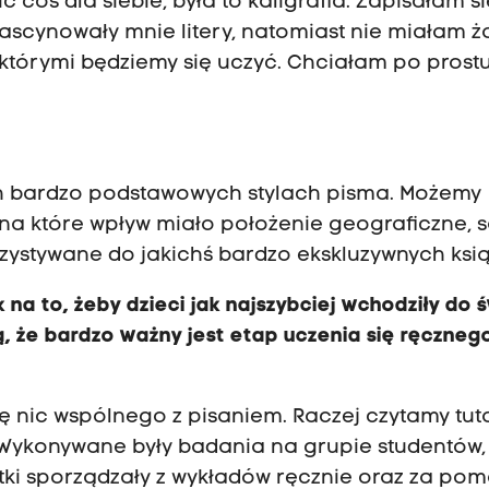
 coś dla siebie, była to kaligrafia. Zapisałam s
 Fascynowały mnie litery, natomiast nie miałam ż
 którymi będziemy się uczyć. Chciałam po prostu
ich bardzo podstawowych stylach pisma. Możemy
, na które wpływ miało położenie geograficzne,
orzystywane do jakichś bardzo ekskluzywnych ksi
k na to, żeby dzieci jak najszybciej wchodziły do 
ą, że bardzo ważny jest etap uczenia się ręczneg
ę nic wspólnego z pisaniem. Raczej czytamy tut
 Wykonywane były badania na grupie studentów,
atki sporządzały z wykładów ręcznie oraz za po