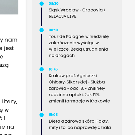
08:30
Śląsk Wrocław - Cracovia /
RELACJA LIVE
08:10
Tour de Pologne: w niedzielę
oby nam
zakończenie wyścigu w
 jest
Wieliczce. Będą utrudnienia
na drogach
ie
szą
10:45
Kraków prof. Agnieszki
Chłosty-Sikorskiej - Służba
zdrowia - odc. 8. - Zniknęły
rodzinne apteki. Jak PRL
litery,
zmienił farmację w Krakowie
ię w
15:05
 i
Dieta a zdrowa skóra. Fakty,
ie na
mity i to, co naprawdę działa