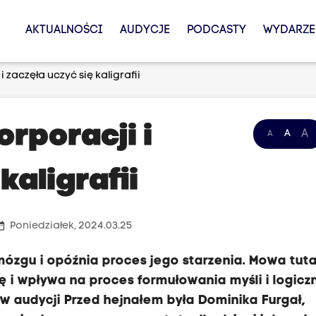
AKTUALNOŚCI
AUDYCJE
PODCASTY
WYDARZE
 zaczęła uczyć się kaligrafii
orporacji i
A
A
A
kaligrafii
_range
Poniedziałek, 2024.03.25
ózgu i opóźnia proces jego starzenia. Mowa tuta
ię i wpływa na proces formułowania myśli i logicz
w audycji Przed hejnałem była Dominika Furgał,