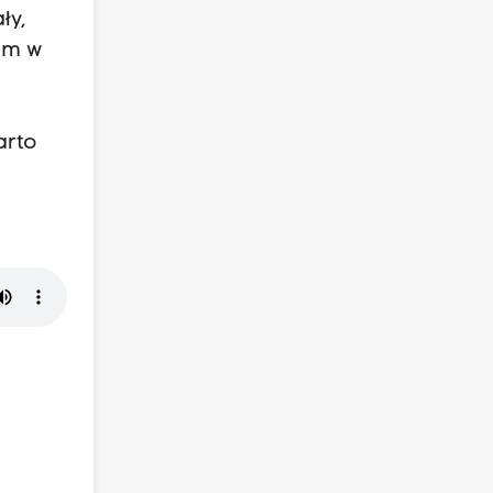
ły,
am w
arto