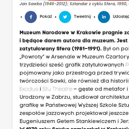
Jan Sawka (1946-2012); Sztandar z cyklu Sfera, 1990, 
Pokaż
Tweetnij
Udostęp
Muzeum Narodowe w Krakowie pragnie za
i będące darem autora dla muzeum. Jest
zatytułowany Sfera (1981–1991).
Był on po
„Powroty” w Arsenale w Muzeum Czartorys
trzydzieści sześć grafik zatytułowanych
P
pojmowany jako przestroga przed trywia
twórczości Sawki, ale również dla histor
Exodus
i
Stu Theatre
– gęste od metafor i
Urodzony w Zabrzu, studiował architektu
grafikę w Państwowej Wyższej Szkole Szt
zespołów jazzowych projektował jeszcze
Eugeniuszem Getem Stankiewiczem i Jerz