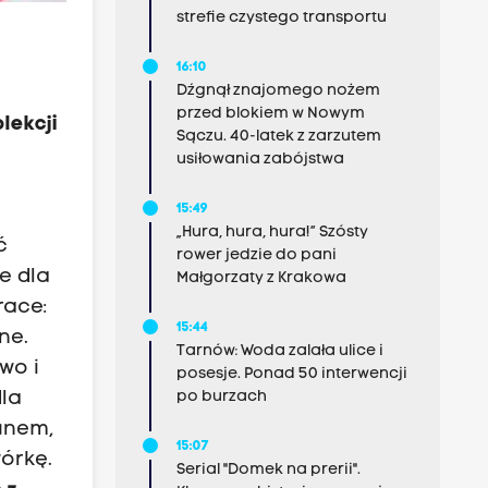
strefie czystego transportu
16:10
Dźgnął znajomego nożem
przed blokiem w Nowym
lekcji
Sączu. 40-latek z zarzutem
usiłowania zabójstwa
i
15:49
„Hura, hura, hura!” Szósty
ć
rower jedzie do pani
e dla
Małgorzaty z Krakowa
race:
15:44
ne.
Tarnów: Woda zalała ulice i
wo i
posesje. Ponad 50 interwencji
po burzach
dla
unem,
15:07
órkę.
Serial "Domek na prerii".