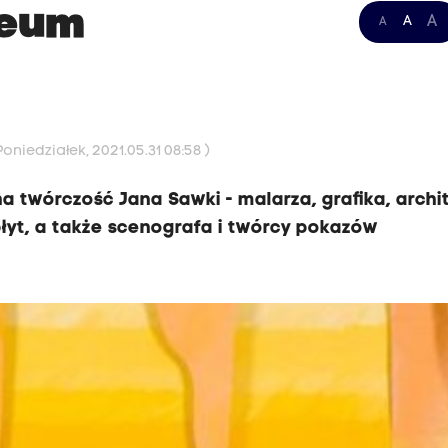
zeum
A
A
A
oniedziałek, 2021.05.31 08:58 )
twórczość Jana Sawki - malarza, grafika, archi
płyt, a także scenografa i twórcy pokazów