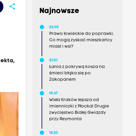
share
Najnowsze
22:05
Prawo łowieckie do poprawki.
Co mogą zyskać mieszkańcy
miast i wsi?
tekta,
21:01
Łania z pokrywą kosza na
śmieci błąka się po
Zakopanem
19:47
Wisła Kraków lepsza od
imienniczki z Płocka! Drugie
zwycięstwo Białej Gwiazdy
przy Reymonta
18:23