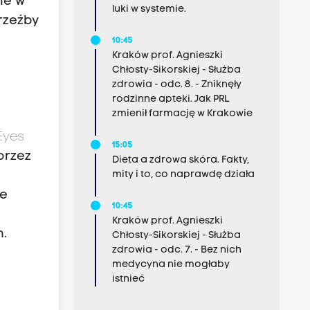
ie w
luki w systemie.
 rzeźby
10:45
Kraków prof. Agnieszki
Chłosty-Sikorskiej - Służba
zdrowia - odc. 8. - Zniknęły
rodzinne apteki. Jak PRL
zmienił farmację w Krakowie
Eyes
15:05
przez
Dieta a zdrowa skóra. Fakty,
mity i to, co naprawdę działa
he
10:45
Kraków prof. Agnieszki
h.
Chłosty-Sikorskiej - Służba
zdrowia - odc. 7. - Bez nich
medycyna nie mogłaby
istnieć