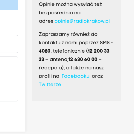
Opinie można wysyłać też
bezpośrednio na
adres
opinie@radiokrakow.pl
Zapraszamy również do
kontaktu z nami poprzez SMS -
4080
, telefonicznie (
12 200 33
33
– antena,
12 630 60 00
–
recepcja), a także na nasz
profil na
Facebooku
oraz
Twitterze