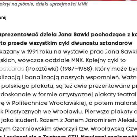
akryl na płótnie, dzięki uprzejmości MNK
nij
prezentować dzieła Jana Sawki pochodzące z ko
 to przede wszystkim cykl dwunastu sztandarów
kazany w 1991 roku na wystawie prac Jana Sawk
kich, wówczas oddziale MNK. Kolejny cykl to
ostcards
(Pocztówki) (1987–1988), który może by
lizacją i banalizacją naszych wspomnień. Ważn
ii polskiego plakatu, są też dwie prezentowane p
 doskonałe w formie artystycznej plakaty teatral
rę w Politechnice Wrocławskiej, a potem malarst
uk Plastycznych we Wrocławiu. Pierwsze plakaty 
 jako student. Razem z Janem Jaromirem Aleksi
ym Czerniawskim stworzyli tzw. Wrocławską Czw