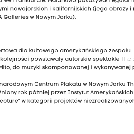
i we Frankfurcie. Malarstwo pokazywał regularn
mi nowojorskich i kalifornijskich (jego obrazy i
 Galleries w Nowym Jorku).
ertowa dla kultowego amerykańskiego zespołu
 kolejności powstawały autorskie spektakle
The 
r Mito, do muzyki skomponowanej i wykonywanej 
dzynarodowym Centrum Plakatu w Nowym Jorku T
iony rok później przez Instytut Amerykańskich
tecture” w kategorii projektów niezrealizowanyc