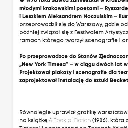
W 1970 roku Sawka zamieszkał w Krakowie 
młodymi krakowskimi poetami – Ryszard
i Leszkiem Aleksandrem Moczulskim – ilust
przeprowadził się do Warszawy, gdzie od
później związał się z Festiwalem Artyst
ramach którego tworzył scenografie i o
Po przeprowadzce do Stanów Zjednoczon
„New York Timesa” – w ciągu dwóch lat w
Projektował plakaty i scenografie dla t
zaprojektował instalację do sztuki Becke
Równolegle uprawiał grafikę warsztatową
na książkę
A Book of Fiction
(1986), która