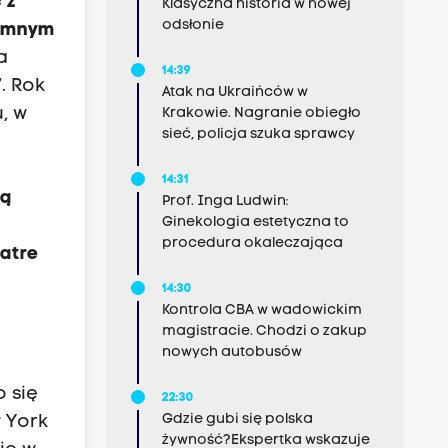
 z
Klasyczna historia w nowej
odsłonie
Dymnym
a
14:39
. Rok
Atak na Ukraińców w
, w
Krakowie. Nagranie obiegło
sieć, policja szuka sprawcy
14:31
ją
Prof. Inga Ludwin:
Ginekologia estetyczna to
procedura okaleczająca
eatre
14:30
Kontrola CBA w wadowickim
magistracie. Chodzi o zakup
nowych autobusów
 się
22:30
Gdzie gubi się polska
w York
żywność?Ekspertka wskazuje