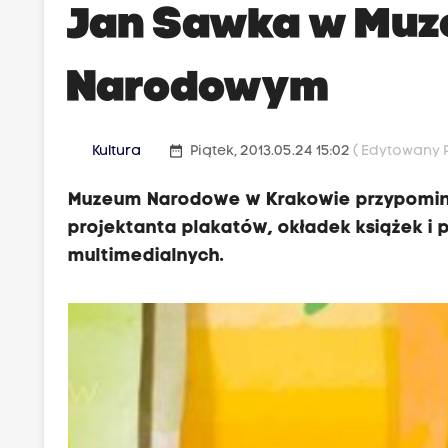
Jan Sawka w Mu
Narodowym
date_range
Kultura
Piątek, 2013.05.24 15:02
( Edytowany P
Muzeum Narodowe w Krakowie przypomina 
projektanta plakatów, okładek książek i 
multimedialnych.