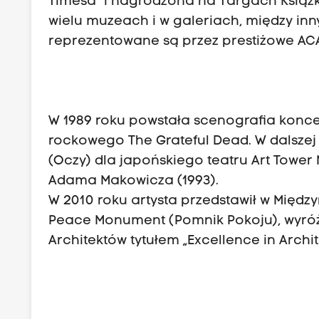
Timesa” i nagrodzona na Targach Książk
wielu muzeach i w galeriach, między inny
reprezentowane są przez prestiżowe ACA
W 1989 roku powstała scenografia konc
rockowego The Grateful Dead. W dalszej
(Oczy) dla japońskiego teatru Art Towe
Adama Makowicza (1993).
W 2010 roku artysta przedstawił w Mię
Peace Monument (Pomnik Pokoju), wyróżn
Architektów tytułem „Excellence in Archi