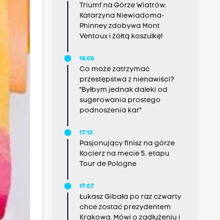
Triumf na Górze Wiatrów:
Katarzyna Niewiadoma-
Phinney zdobywa Mont
Ventoux i żółtą koszulkę!
18:08
Co może zatrzymać
przestępstwa z nienawiści?
"Byłbym jednak daleki od
sugerowania prostego
podnoszenia kar"
17:13
Pasjonujący finisz na górze
Kocierz na mecie 5. etapu
Tour de Pologne
17:07
Łukasz Gibała po raz czwarty
chce zostać prezydentem
Krakowa. Mówi o zadłużeniu i