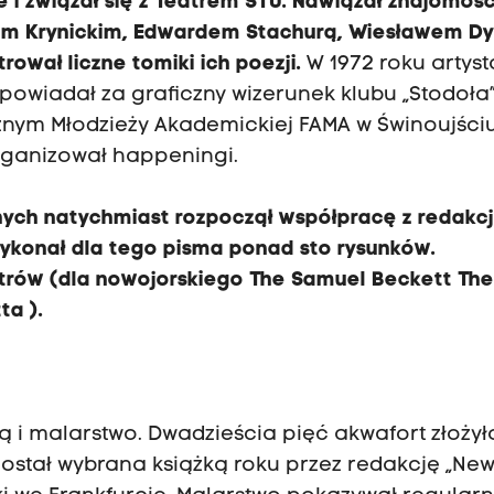
i związał się z Teatrem STU. Nawiązał znajomość
em Krynickim, Edwardem Stachurą, Wiesławem 
rował liczne tomiki ich poezji.
W 1972 roku artyst
powiadał za graficzny wizerunek klubu „Stodoła”
ycznym Młodzieży Akademickiej FAMA w Świnoujściu
rganizował happeningi.
ych natychmiast rozpoczął współpracę z redakc
ykonał dla tego pisma ponad sto rysunków.
eatrów (dla nowojorskiego The Samuel Beckett Th
tta
).
 i malarstwo. Dwadzieścia pięć akwafort złożyło
 został wybrana książką roku przez redakcję „Ne