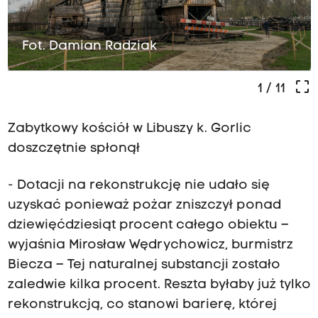
Fot. Damian Radziak
crop_free
1
/ 11
Zabytkowy kościół w Libuszy k. Gorlic
doszczętnie spłonął
- Dotacji na rekonstrukcję nie udało się
uzyskać ponieważ pożar zniszczył ponad
dziewięćdziesiąt procent całego obiektu –
wyjaśnia Mirosław Wędrychowicz, burmistrz
Biecza – Tej naturalnej substancji zostało
zaledwie kilka procent. Reszta byłaby już tylko
rekonstrukcją, co stanowi barierę, której