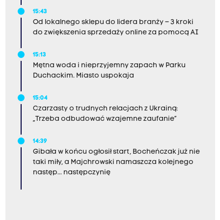
15:43
Od lokalnego sklepu do lidera branży – 3 kroki
do zwiększenia sprzedaży online za pomocą AI
15:13
Mętna woda i nieprzyjemny zapach w Parku
Duchackim. Miasto uspokaja
15:04
Czarzasty o trudnych relacjach z Ukrainą:
„Trzeba odbudować wzajemne zaufanie”
14:39
Gibała w końcu ogłosił start, Bocheńczak już nie
taki miły, a Majchrowski namaszcza kolejnego
następ... następczynię