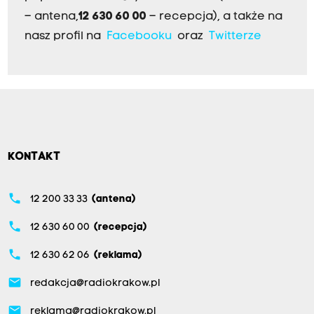
– antena,
12 630 60 00
– recepcja), a także na
nasz profil na
Facebooku
oraz
Twitterze
KONTAKT
phone
12 200 33 33
(antena)
phone
12 630 60 00
(recepcja)
phone
12 630 62 06
(reklama)
email
redakcja@radiokrakow.pl
email
reklama@radiokrakow.pl