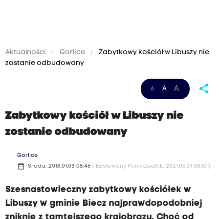
Aktualności
Gorlice
Zabytkowy kościół w Libuszy nie
zostanie odbudowany
share
A
A
A
Zabytkowy kościół w Libuszy nie
zostanie odbudowany
Gorlice
date_range
Środa, 2018.01.03 08:46
( Edytowany Poniedziałek, 2021.05.31 08:10 )
Szesnastowieczny zabytkowy kościółek w
Libuszy w gminie Biecz najprawdopodobniej
zniknie z tamtejszego krajobrazu. Choć od