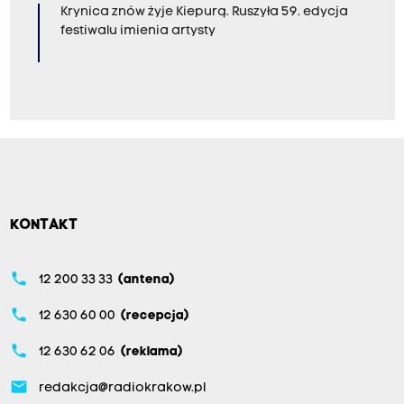
Krynica znów żyje Kiepurą. Ruszyła 59. edycja
festiwalu imienia artysty
KONTAKT
phone
12 200 33 33
(antena)
phone
12 630 60 00
(recepcja)
phone
12 630 62 06
(reklama)
email
redakcja@radiokrakow.pl