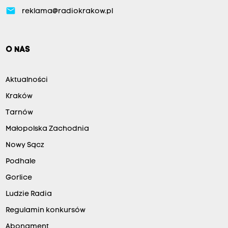
email
reklama@radiokrakow.pl
O NAS
Aktualności
Kraków
Tarnów
Małopolska Zachodnia
Nowy Sącz
Podhale
Gorlice
Ludzie Radia
Regulamin konkursów
Abonament