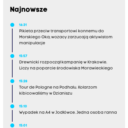
Najnowsze
16:31
Pikieta przeciw transportowi konnemu do
Morskiego Oka; wozacy zarzucają aktywistom
manipulacje
15:57
Drewnicki rozpoczął kampanię w Krakowie.
Liczy na poparcie środowiska Morawieckiego
15:28
Tour de Pologne na Podhalu. Kolarzom
kibicowaliśmy w Dzianiszu
15:10
Wypadek na A4 w Jodłówce. Jedna osoba ranna
15:01