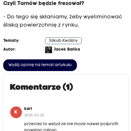
Czyli Tarnów będzie frezował?
- Do tego się skłaniamy, żeby wyeliminować
śliską powierzchnię z rynku.
Tematy:
Jakub Kwaśny
Autor:
Jacek Bańka
Wyślij opinię na temat artykułu
Komentarze (1)
karl
K
2025-03-22
przeciez to wstyd ze nie moze nawet polprofil
powstac zalosc