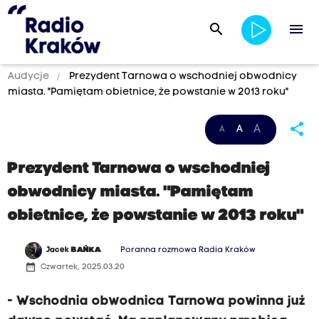
search
menu
Audycje
Prezydent Tarnowa o wschodniej obwodnicy
miasta. "Pamiętam obietnice, że powstanie w 2013 roku"
share
A
A
A
Prezydent Tarnowa o wschodniej
obwodnicy miasta. "Pamiętam
obietnice, że powstanie w 2013 roku"
Jacek
BAŃKA
Poranna rozmowa Radia Kraków
date_range
Czwartek, 2025.03.20
- Wschodnia obwodnica Tarnowa powinna już