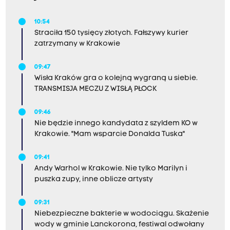
10:54
Straciła 150 tysięcy złotych. Fałszywy kurier
zatrzymany w Krakowie
09:47
Wisła Kraków gra o kolejną wygraną u siebie.
TRANSMISJA MECZU Z WISŁĄ PŁOCK
09:46
Nie będzie innego kandydata z szyldem KO w
Krakowie. "Mam wsparcie Donalda Tuska"
09:41
Andy Warhol w Krakowie. Nie tylko Marilyn i
puszka zupy, inne oblicze artysty
09:31
Niebezpieczne bakterie w wodociągu. Skażenie
wody w gminie Lanckorona, festiwal odwołany