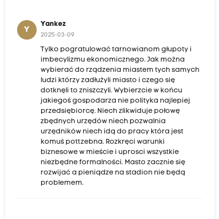
Yankez
Y
2025-03-09
Tylko pogratulować tarnowianom głupoty i
imbecylizmu ekonomicznego. Jak można
wybierać do rządzenia miastem tych samych
ludzi którzy zadłużyli miasto i czego się
dotknęli to zniszczyli. Wybierzcie w końcu
jakiegoś gospodarza nie polityka najlepiej
przedsiębiorcę. Niech zlikwiduje połowę
zbędnych urzędów niech pozwalnia
urzędników niech idą do pracy która jest
komuś pottzebna. Rozkręci warunki
biznesowe w mieście i uprosci wszystkie
niezbędne formalności. Masto zacznie się
rozwijać a pieniądze na stadion nie będą
problemem.