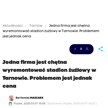
Aktualności
Tarnów
Jedna firma jest chętna
wyremontować stadion żużlowy w Tarnowie. Problemem
jest jednak cena
share
A
A
A
Jedna firma jest chętna
wyremontować stadion żużlowy w
Tarnowie. Problemem jest jednak
cena
Bartłomiej
MAZIARZ
date_range
Piątek, 2025.03.07 15:08
( Edytowany Piątek, 2025.03.07 16:22 )