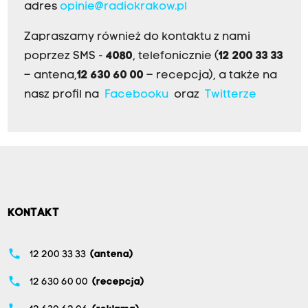
adres
opinie@radiokrakow.pl
Zapraszamy również do kontaktu z nami
poprzez SMS -
4080
, telefonicznie (
12 200 33 33
– antena,
12 630 60 00
– recepcja), a także na
nasz profil na
Facebooku
oraz
Twitterze
KONTAKT
phone
12 200 33 33
(antena)
phone
12 630 60 00
(recepcja)