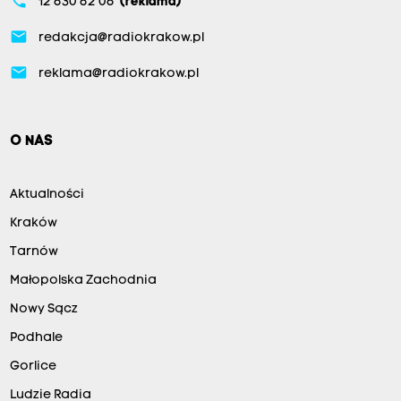
phone
12 630 62 06
(reklama)
email
redakcja@radiokrakow.pl
email
reklama@radiokrakow.pl
O NAS
Aktualności
Kraków
Tarnów
Małopolska Zachodnia
Nowy Sącz
Podhale
Gorlice
Ludzie Radia