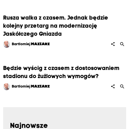
Rusza walka z czasem. Jednak będzie
kolejny przetarg na modernizację
Jaskółczego Gniazda
search
share
Bartłomiej
MAZIARZ
Będzie wyścig z czasem z dostosowaniem
stadionu do żużlowych wymogów?
search
share
Bartłomiej
MAZIARZ
Najnowsze