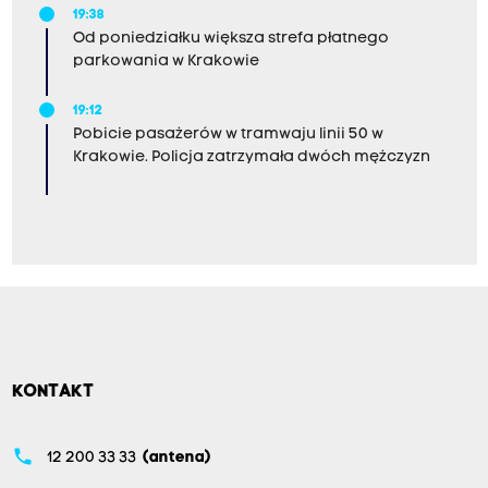
19:38
Od poniedziałku większa strefa płatnego
parkowania w Krakowie
19:12
Pobicie pasażerów w tramwaju linii 50 w
Krakowie. Policja zatrzymała dwóch mężczyzn
KONTAKT
phone
12 200 33 33
(antena)