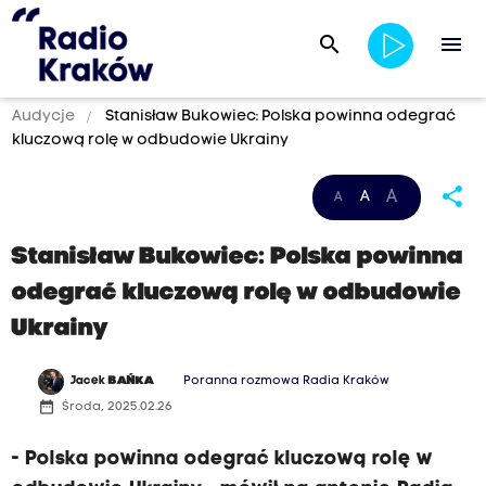
search
menu
Audycje
Stanisław Bukowiec: Polska powinna odegrać
kluczową rolę w odbudowie Ukrainy
share
A
A
A
Stanisław Bukowiec: Polska powinna
odegrać kluczową rolę w odbudowie
Ukrainy
Jacek
BAŃKA
Poranna rozmowa Radia Kraków
date_range
Środa, 2025.02.26
- Polska powinna odegrać kluczową rolę w