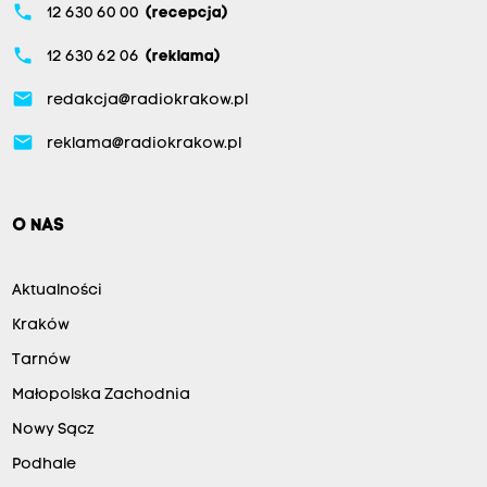
phone
12 630 60 00
(recepcja)
phone
12 630 62 06
(reklama)
email
redakcja@radiokrakow.pl
email
reklama@radiokrakow.pl
O NAS
Aktualności
Kraków
Tarnów
Małopolska Zachodnia
Nowy Sącz
Podhale