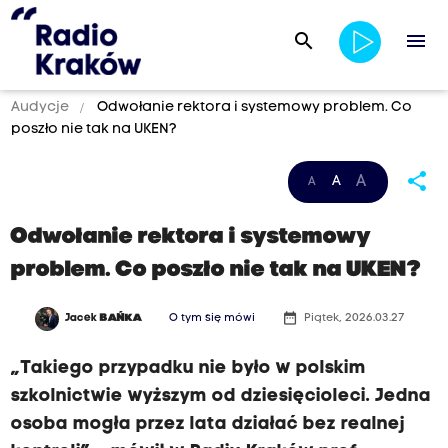
search
menu
Audycje
Odwołanie rektora i systemowy problem. Co
poszło nie tak na UKEN?
share
A
A
A
Odwołanie rektora i systemowy
problem. Co poszło nie tak na UKEN?
date_range
Jacek
BAŃKA
O tym się mówi
Piątek, 2026.03.27
„Takiego przypadku nie było w polskim
szkolnictwie wyższym od dziesięcioleci. Jedna
osoba mogła przez lata działać bez realnej