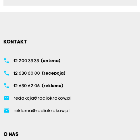
KONTAKT
phone
12 200 33 33
(antena)
phone
12 630 60 00
(recepcja)
phone
12 630 62 06
(reklama)
email
redakcja@radiokrakow.pl
email
reklama@radiokrakow.pl
O NAS