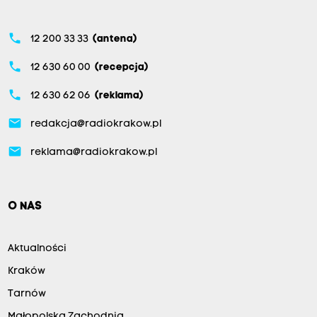
phone
12 200 33 33
(antena)
phone
12 630 60 00
(recepcja)
phone
12 630 62 06
(reklama)
email
redakcja@radiokrakow.pl
email
reklama@radiokrakow.pl
O NAS
Aktualności
Kraków
Tarnów
Małopolska Zachodnia