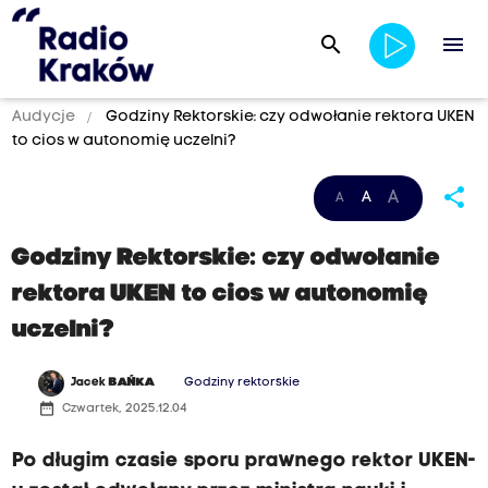
search
menu
Audycje
Godziny Rektorskie: czy odwołanie rektora UKEN
to cios w autonomię uczelni?
share
A
A
A
Godziny Rektorskie: czy odwołanie
rektora UKEN to cios w autonomię
uczelni?
Jacek
BAŃKA
Godziny rektorskie
date_range
Czwartek, 2025.12.04
Po długim czasie sporu prawnego rektor UKEN-