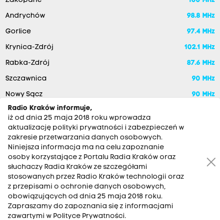
Zakopane
100 MHz
Andrychów
98.8 MHz
Gorlice
97.4 MHz
Krynica-Zdrój
102.1 MHz
Rabka-Zdrój
87.6 MHz
Szczawnica
90 MHz
Nowy Sącz
90 MHz
Radio Kraków informuje,
iż od dnia 25 maja 2018 roku wprowadza
aktualizację polityki prywatności i zabezpieczeń w
zakresie przetwarzania danych osobowych.
Niniejsza informacja ma na celu zapoznanie
osoby korzystające z Portalu Radia Kraków oraz
słuchaczy Radia Kraków ze szczegółami
stosowanych przez Radio Kraków technologii oraz
RADIO KRAKÓW SA. Aleja Juliusza Słowackiego 22, 30-007
z przepisami o ochronie danych osobowych,
Kraków
obowiązujących od dnia 25 maja 2018 roku.
Zapraszamy do zapoznania się z informacjami
Antena: 12 200 33 33
zawartymi w Polityce Prywatności.