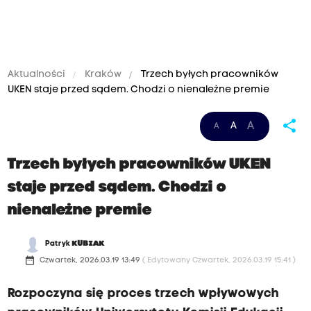
Aktualności
Kraków
Trzech byłych pracowników
UKEN staje przed sądem. Chodzi o nienależne premie
share
A
A
A
Trzech byłych pracowników UKEN
staje przed sądem. Chodzi o
nienależne premie
Patryk
KUBIAK
date_range
Czwartek, 2026.03.19 13:49
( Edytowany Czwartek, 2026.03.19 15:41 )
Rozpoczyna się proces trzech wpływowych