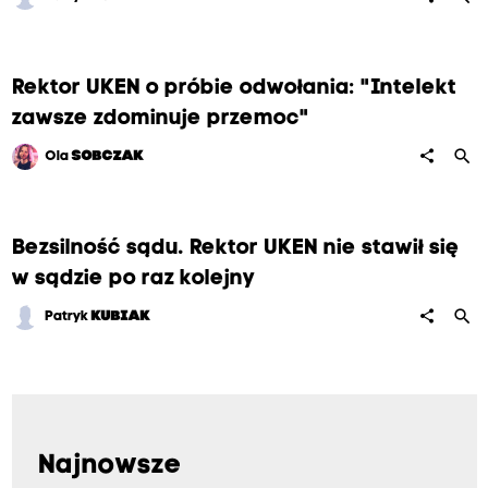
Rektor UKEN o próbie odwołania: "Intelekt
zawsze zdominuje przemoc"
search
share
Ola
SOBCZAK
Bezsilność sądu. Rektor UKEN nie stawił się
w sądzie po raz kolejny
search
share
Patryk
KUBIAK
Najnowsze