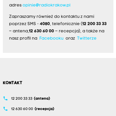
adres
opinie@radiokrakow.pl
Zapraszamy również do kontaktu z nami
poprzez SMS -
4080
, telefonicznie (
12 200 33 33
– antena,
12 630 60 00
– recepcja), a także na
nasz profil na
Facebooku
oraz
Twitterze
KONTAKT
phone
12 200 33 33
(antena)
phone
12 630 60 00
(recepcja)