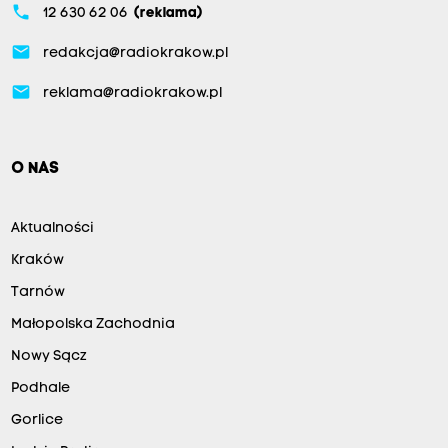
phone
12 630 62 06
(reklama)
email
redakcja@radiokrakow.pl
email
reklama@radiokrakow.pl
O NAS
Aktualności
Kraków
Tarnów
Małopolska Zachodnia
Nowy Sącz
Podhale
Gorlice