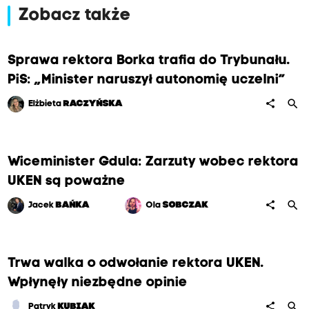
Zobacz także
Sprawa rektora Borka trafia do Trybunału.
PiS: „Minister naruszył autonomię uczelni”
search
share
Elżbieta
RACZYŃSKA
Wiceminister Gdula: Zarzuty wobec rektora
UKEN są poważne
search
share
Jacek
BAŃKA
Ola
SOBCZAK
Trwa walka o odwołanie rektora UKEN.
Wpłynęły niezbędne opinie
search
share
Patryk
KUBIAK