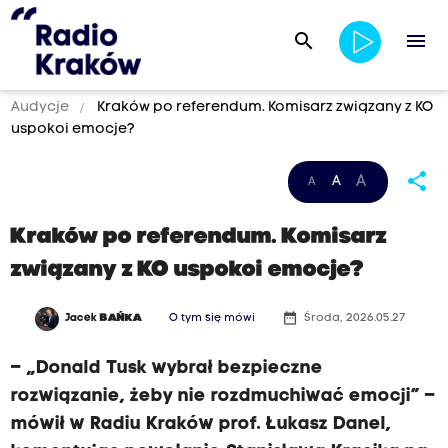
search
menu
Audycje
Kraków po referendum. Komisarz związany z KO
uspokoi emocje?
share
A
A
A
Kraków po referendum. Komisarz
związany z KO uspokoi emocje?
date_range
Jacek
BAŃKA
O tym się mówi
Środa, 2026.05.27
– „Donald Tusk wybrał bezpieczne
rozwiązanie, żeby nie rozdmuchiwać emocji” –
mówił w Radiu Kraków prof. Łukasz Danel,