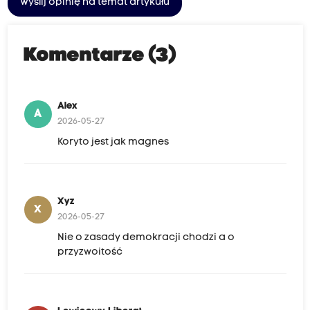
Wyślij opinię na temat artykułu
Komentarze (3)
Alex
A
2026-05-27
Koryto jest jak magnes
Xyz
X
2026-05-27
Nie o zasady demokracji chodzi a o
przyzwoitość