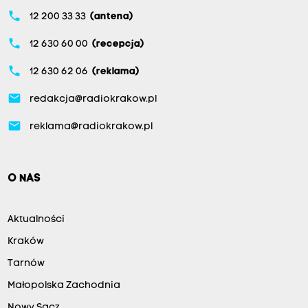
phone
12 200 33 33
(antena)
phone
12 630 60 00
(recepcja)
phone
12 630 62 06
(reklama)
email
redakcja@radiokrakow.pl
email
reklama@radiokrakow.pl
O NAS
Aktualności
Kraków
Tarnów
Małopolska Zachodnia
Nowy Sącz