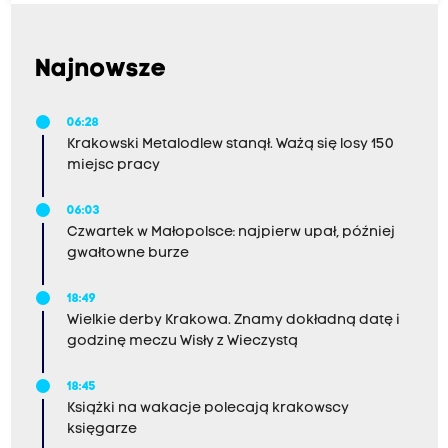
Najnowsze
06:28
Krakowski Metalodlew stanął. Ważą się losy 150
miejsc pracy
06:03
Czwartek w Małopolsce: najpierw upał, później
gwałtowne burze
18:49
Wielkie derby Krakowa. Znamy dokładną datę i
godzinę meczu Wisły z Wieczystą
18:45
Książki na wakacje polecają krakowscy
księgarze