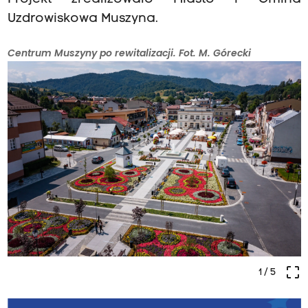
Uzdrowiskowa Muszyna.
Centrum Muszyny po rewitalizacji. Fot. M. Górecki
crop_free
1
/ 5