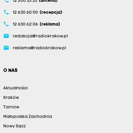
phone
12 200 33 33
(antena)
phone
12 630 60 00
(recepcja)
phone
12 630 62 06
(reklama)
email
redakcja@radiokrakow.pl
email
reklama@radiokrakow.pl
O NAS
Aktualności
Kraków
Tarnów
Małopolska Zachodnia
Nowy Sącz