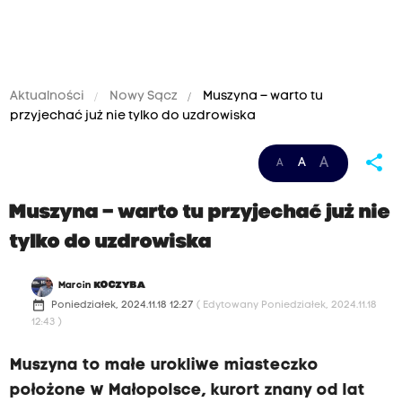
Aktualności
Nowy Sącz
Muszyna – warto tu
przyjechać już nie tylko do uzdrowiska
share
A
A
A
Muszyna – warto tu przyjechać już nie
tylko do uzdrowiska
Marcin
KOCZYBA
date_range
Poniedziałek, 2024.11.18 12:27
( Edytowany Poniedziałek, 2024.11.18
12:43 )
Muszyna to małe urokliwe miasteczko
położone w Małopolsce, kurort znany od lat