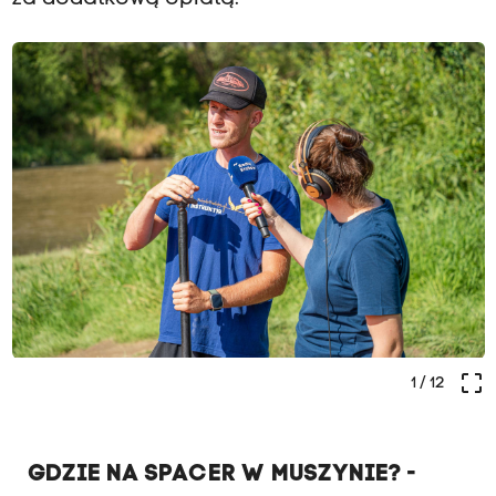
crop_free
1
/ 12
GDZIE NA SPACER W MUSZYNIE? -