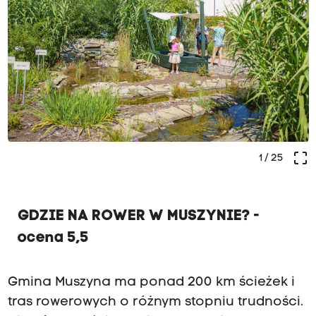
crop_free
1
/ 25
GDZIE NA ROWER W MUSZYNIE? -
ocena 5,5
Gmina Muszyna ma ponad 200 km ścieżek i
tras rowerowych o różnym stopniu trudności.