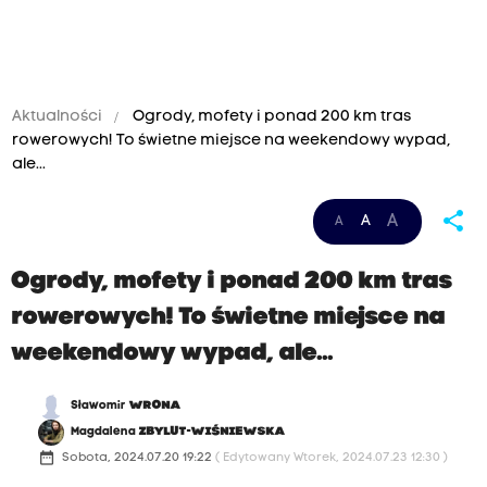
Aktualności
Ogrody, mofety i ponad 200 km tras
rowerowych! To świetne miejsce na weekendowy wypad,
ale...
share
A
A
A
-
Ogrody, mofety i ponad 200 km tras
o
rowerowych! To świetne miejsce na
c
weekendowy wypad, ale...
e
Sławomir
WRONA
Magdalena
ZBYLUT-WIŚNIEWSKA
n
date_range
Sobota, 2024.07.20 19:22
( Edytowany Wtorek, 2024.07.23 12:30 )