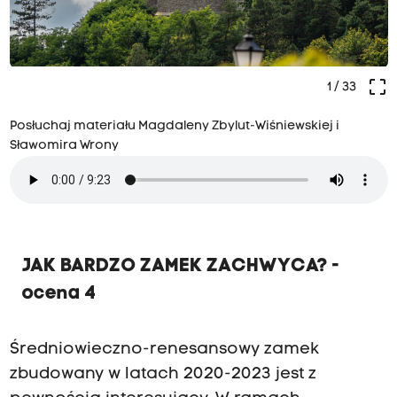
crop_free
1
/ 33
Posłuchaj materiału Magdaleny Zbylut-Wiśniewskiej i
Sławomira Wrony
JAK BARDZO ZAMEK ZACHWYCA? -
ocena 4
Średniowieczno-renesansowy zamek
zbudowany w latach 2020-2023 jest z