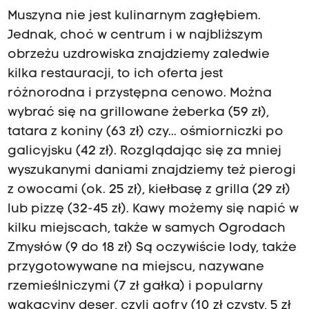
Muszyna nie jest kulinarnym zagłębiem.
Jednak, choć w centrum i w najbliższym
obrzeżu uzdrowiska znajdziemy zaledwie
kilka restauracji, to ich oferta jest
różnorodna i przystępna cenowo. Można
wybrać się na grillowane żeberka (59 zł),
tatara z koniny (63 zł) czy... ośmiorniczki po
galicyjsku (42 zł). Rozglądając się za mniej
wyszukanymi daniami znajdziemy też pierogi
z owocami (ok. 25 zł), kiełbasę z grilla (29 zł)
lub pizzę (32-45 zł). Kawy możemy się napić w
kilku miejscach, także w samych Ogrodach
Zmysłów (9 do 18 zł) Są oczywiście lody, także
przygotowywane na miejscu, nazywane
rzemieślniczymi (7 zł gałka) i popularny
wakacyjny deser, czyli gofry (10 zł czysty, 5 zł