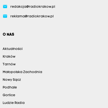
email
redakcja@radiokrakow.pl
email
reklama@radiokrakow.pl
O NAS
Aktualności
Kraków
Tarnów
Małopolska Zachodnia
Nowy Sącz
Podhale
Gorlice
Ludzie Radia