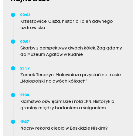
00:06
Krzeszowice: Cisza, historia i cień dawnego
uzdrowiska
00:04
Skarby z perspektywy dwóch kółek: Zaglądamy
do Muzeum Agatów w Rudnie
23:59
Zamek Tenczyn. Malownicza przystań na trasie
„Małopolski na dwóch kółkach”
21:38
Kłamstwo oświęcimskie i rola IPN. Historyk o
granicy między badaniem a ściganiem
19:37
Nocny rekord ciepła w Beskidzie Niskim?