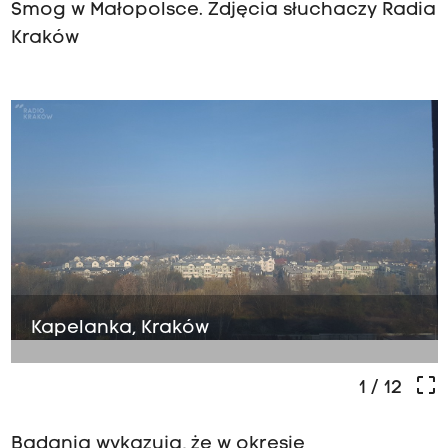
Smog w Małopolsce. Zdjęcia słuchaczy Radia
Kraków
Kapelanka, Kraków
crop_free
1
/ 12
Badania wykazują, że w okresie