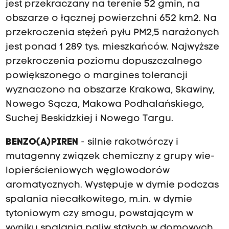
jest przekraczany na terenie 52 gmin, na
obszarze o łącznej powierzchni 652 km2. Na
przekroczenia stężeń pyłu PM2,5 narażonych
jest ponad 1 289 tys. mieszkań­ców. Najwyższe
przekroczenia poziomu dopuszczalnego
powięk­szonego o margines tolerancji
wyznaczono na obszarze Krakowa, Skawiny,
Nowego Sącza, Makowa Podhalańskiego,
Suchej Beskidzkiej i Nowego Targu.
BENZO(A)PIREN
- silnie rakotwórczy i
mutagenny związek chemiczny z grupy wie­
lopierścieniowych węglowodorów
aromatycznych. Występuje w dymie podczas
spalania niecałkowitego, m.in. w dymie
tytonio­wym czy smogu, powstającym w
wyniku spalania paliw stałych w domowych