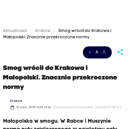
Aktualności
Kraków
Smog wrócił do Krakowa i
Małopolski. Znacznie przekroczone normy
share
A
A
A
Smog wrócił do Krakowa i
Małopolski. Znacznie przekroczone
normy
Kraków
date_range
Środa, 2015.11.25 13:16
( Edytowany Poniedziałek, 2021.05.31 08:19 )
Małopolska w smogu. W Rabce i Muszynie