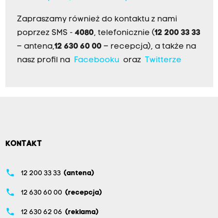
Zapraszamy również do kontaktu z nami
poprzez SMS -
4080
, telefonicznie (
12 200 33 33
– antena,
12 630 60 00
– recepcja), a także na
nasz profil na
Facebooku
oraz
Twitterze
KONTAKT
phone
12 200 33 33
(antena)
phone
12 630 60 00
(recepcja)
phone
12 630 62 06
(reklama)