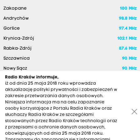
Zakopane
100 MHz
Andrychów
98.8 MHz
Gorlice
97.4 MHz
Krynica-Zdrój
102.1 MHz
Rabka-Zdrój
87.6 MHz
Szczawnica
90 MHz
Nowy Sącz
90 MHz
Radio Kraków informuje,
iż od dnia 25 maja 2018 roku wprowadza
aktualizację polityki prywatności i zabezpieczeń w
zakresie przetwarzania danych osobowych.
Niniejsza informacja ma na celu zapoznanie
osoby korzystające z Portalu Radia Kraków oraz
słuchaczy Radia Kraków ze szczegółami
stosowanych przez Radio Kraków technologii oraz
RADIO KRAKÓW SA. Aleja Juliusza Słowackiego 22, 30-007
z przepisami o ochronie danych osobowych,
Kraków
obowiązujących od dnia 25 maja 2018 roku.
Zapraszamy do zapoznania się z informacjami
Antena: 12 200 33 33