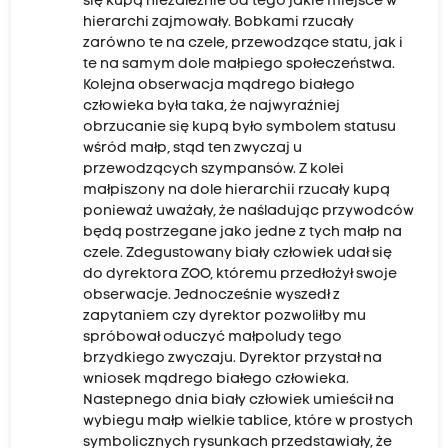
się kupą niezależnie od tego jakie miejsce w
hierarchi zajmowały. Bobkami rzucały
zarówno te na czele, przewodzące statu, jak i
te na samym dole małpiego społeczeństwa.
Kolejna obserwacja mądrego białego
człowieka była taka, że najwyraźniej
obrzucanie się kupą było symbolem statusu
wśród małp, stąd ten zwyczaj u
przewodzących szympansów. Z kolei
małpiszony na dole hierarchii rzucały kupą
ponieważ uważały, że naśladując przywodców
będą postrzegane jako jedne z tych małp na
czele. Zdegustowany biały człowiek udał się
do dyrektora ZOO, któremu przedłożył swoje
obserwacje. Jednocześnie wyszedł z
zapytaniem czy dyrektor pozwoliłby mu
spróbował oduczyć małpoludy tego
brzydkiego zwyczaju. Dyrektor przystał na
wniosek mądrego białego człowieka.
Nastepnego dnia biały człowiek umieścił na
wybiegu małp wielkie tablice, które w prostych
symbolicznych rysunkach przedstawiały, że