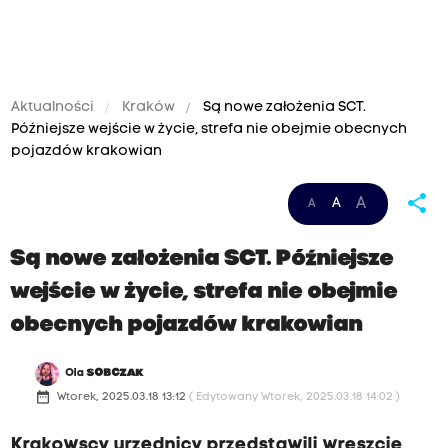
Aktualności
Kraków
Są nowe założenia SCT.
Późniejsze wejście w życie, strefa nie obejmie obecnych
pojazdów krakowian
share
A
A
A
Są nowe założenia SCT. Późniejsze
wejście w życie, strefa nie obejmie
obecnych pojazdów krakowian
Ola
SOBCZAK
date_range
Wtorek, 2025.03.18 13:12
( Edytowany Wtorek, 2025.03.18 14:02 )
Krakowscy urzędnicy przedstawili wreszcie