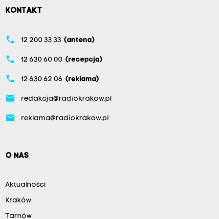
KONTAKT
phone
12 200 33 33
(antena)
phone
12 630 60 00
(recepcja)
phone
12 630 62 06
(reklama)
email
redakcja@radiokrakow.pl
email
reklama@radiokrakow.pl
O NAS
Aktualności
Kraków
Tarnów