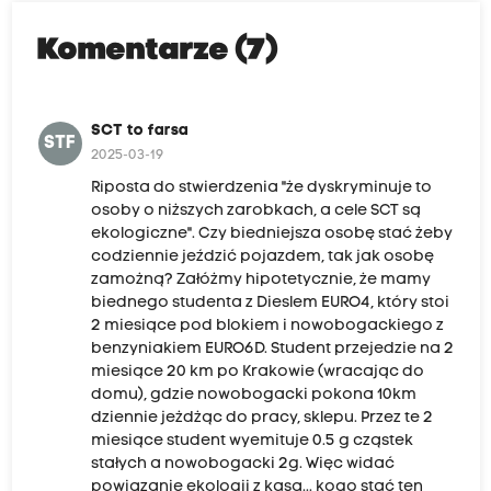
Komentarze (7)
SCT to farsa
STF
2025-03-19
Riposta do stwierdzenia "że dyskryminuje to
osoby o niższych zarobkach, a cele SCT są
ekologiczne". Czy biedniejsza osobę stać żeby
codziennie jeździć pojazdem, tak jak osobę
zamożną? Załóżmy hipotetycznie, że mamy
biednego studenta z Dieslem EURO4, który stoi
2 miesiące pod blokiem i nowobogackiego z
benzyniakiem EURO6D. Student przejedzie na 2
miesiące 20 km po Krakowie (wracając do
domu), gdzie nowobogacki pokona 10km
dziennie jeżdżąc do pracy, sklepu. Przez te 2
miesiące student wyemituje 0.5 g cząstek
stałych a nowobogacki 2g. Więc widać
powiązanie ekologii z kasą... kogo stać ten