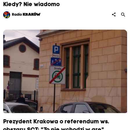
Kiedy? Nie wiadomo
search
share
Radio
KRAKÓW
Prezydent Krakowa o referendum ws.
obszaru SCT: "To nie wchodzi w grę"