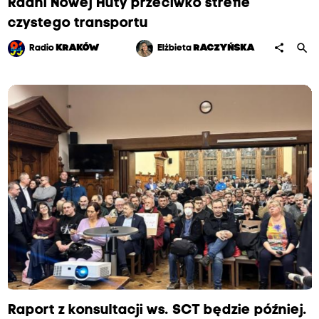
Radni Nowej Huty przeciwko strefie
czystego transportu
search
share
Radio
KRAKÓW
Elżbieta
RACZYŃSKA
Raport z konsultacji ws. SCT będzie później.