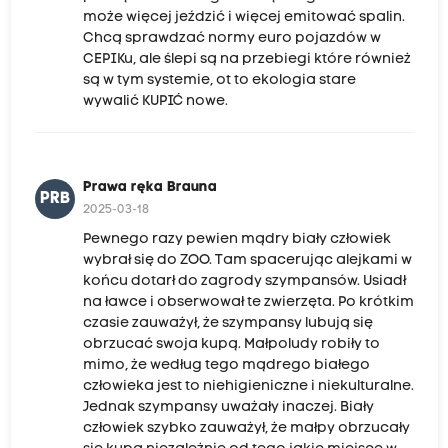
może więcej jeździć i więcej emitować spalin.
Chcą sprawdzać normy euro pojazdów w
CEPIKu, ale ślepi są na przebiegi które również
są w tym systemie, ot to ekologia stare
wywalić KUPIĆ nowe.
Prawa ręka Brauna
PRB
2025-03-18
Pewnego razy pewien mądry biały człowiek
wybrał się do ZOO. Tam spacerując alejkami w
końcu dotarł do zagrody szympansów. Usiadł
na ławce i obserwował te zwierzęta. Po krótkim
czasie zauważył, że szympansy lubują się
obrzucać swoja kupą. Małpoludy robiły to
mimo, że według tego mądrego białego
człowieka jest to niehigieniczne i niekulturalne.
Jednak szympansy uważały inaczej. Biały
człowiek szybko zauważył, że małpy obrzucały