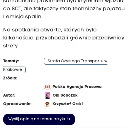
samochodu powinnien być kryterium wjazdu
do SCT, ale faktyczny stan techniczny pojazdu
i emisja spalin.
Na spotkania otwarte, których było
kilkanaście, przychodzili głównie przeciwnicy
strefy.
Tematy:
Strefa Czystego Transportu w
Krakowie
Źródło:
Polska Agencja Prasowa
Autor:
Ola Sobczak
Opracowanie:
Krzysztof Orski
Wyślij opinię na temat artykułu