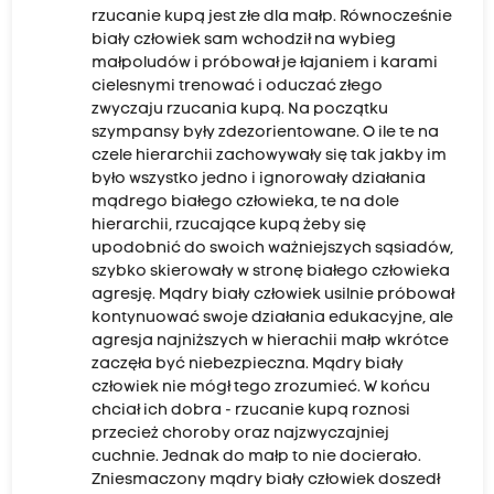
rzucanie kupą jest złe dla małp. Równocześnie
biały człowiek sam wchodził na wybieg
małpoludów i próbował je łajaniem i karami
cielesnymi trenować i oduczać złego
zwyczaju rzucania kupą. Na początku
szympansy były zdezorientowane. O ile te na
czele hierarchii zachowywały się tak jakby im
było wszystko jedno i ignorowały działania
mądrego białego człowieka, te na dole
hierarchii, rzucające kupą żeby się
upodobnić do swoich ważniejszych sąsiadów,
szybko skierowały w stronę białego człowieka
agresję. Mądry biały człowiek usilnie próbował
kontynuować swoje działania edukacyjne, ale
agresja najniższych w hierachii małp wkrótce
zaczęła być niebezpieczna. Mądry biały
człowiek nie mógł tego zrozumieć. W końcu
chciał ich dobra - rzucanie kupą roznosi
przecież choroby oraz najzwyczajniej
cuchnie. Jednak do małp to nie docierało.
Zniesmaczony mądry biały człowiek doszedł