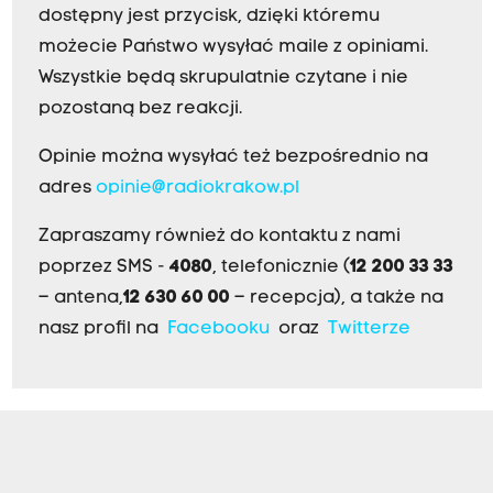
dostępny jest przycisk, dzięki któremu
możecie Państwo wysyłać maile z opiniami.
Wszystkie będą skrupulatnie czytane i nie
pozostaną bez reakcji.
Opinie można wysyłać też bezpośrednio na
adres
opinie@radiokrakow.pl
Zapraszamy również do kontaktu z nami
poprzez SMS -
4080
, telefonicznie (
12 200 33 33
– antena,
12 630 60 00
– recepcja), a także na
nasz profil na
Facebooku
oraz
Twitterze