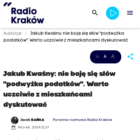
search
menu
Audycje
Jakub Kwaśny: nie boję się słów "podwyżka
podatków". Warto uczciwie z mieszkańcami dyskutować
share
A
A
A
Jakub Kwaśny: nie boję się słów
"podwyżka podatków". Warto
uczciwie z mieszkańcami
dyskutować
Jacek
BAŃKA
Poranna rozmowa Radia Kraków
date_range
Wtorek, 2024.12.31