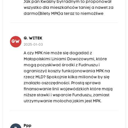
Jak pan Kwaśny był radnym to proponował
wszystko dla mieszkańców taniej a nawet za
darmo(Bilety MPK)a teraz to niemożliwe
G. WITEK
GW
2025-01-03
A czy MPK nie może się dogadać z
Małopolskimi Liniami Dowozowymi, które
mogą pozyskiwać środki z Fudnuszu i
ograniczyć koszty funkcjonowania MPK na
rzecz MLD? Spokojnie kilka milionów by się
znalazło oszczędności. Prostą sprawa
finansowanie linii wojewódzkich które mają
niższe stawki i wsparcie Funduszu, zamiast
utrzymywanie molocha jakim jest MPK.
Ppp