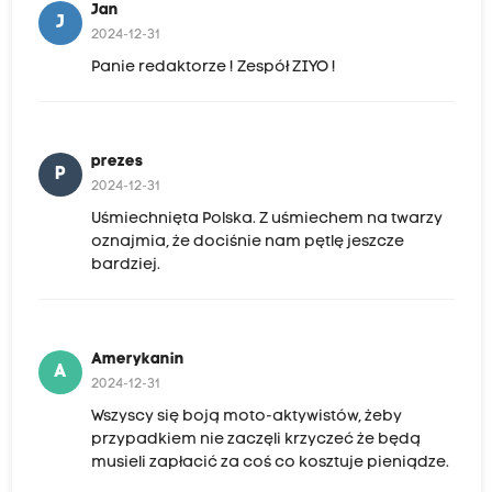
Jan
J
2024-12-31
Panie redaktorze ! Zespół ZIYO !
prezes
P
2024-12-31
Uśmiechnięta Polska. Z uśmiechem na twarzy
oznajmia, że dociśnie nam pętlę jeszcze
bardziej.
Amerykanin
A
2024-12-31
Wszyscy się boją moto-aktywistów, żeby
przypadkiem nie zaczęli krzyczeć że będą
musieli zapłacić za coś co kosztuje pieniądze.