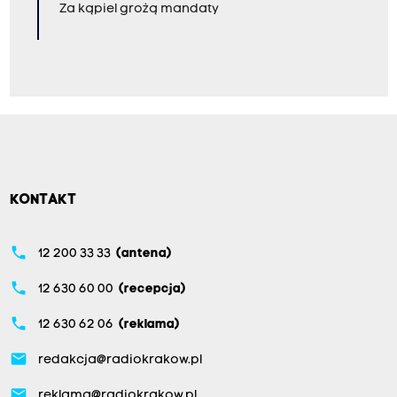
Za kąpiel grożą mandaty
KONTAKT
phone
12 200 33 33
(antena)
phone
12 630 60 00
(recepcja)
phone
12 630 62 06
(reklama)
email
redakcja@radiokrakow.pl
email
reklama@radiokrakow.pl