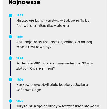
Najnowsze
14:37
Mistrzowie koronkarstwa w Bobowej. To był
festiwal dla miłośników piękna
14:18
Aplikacja Karty Krakowskiej znika. Co muszą
zrobić użytkownicy?
13:44
Sądeckie MPK wdraża nowy system za 37 mln
złotych. Co się zmieni?
13:06
Nurkowie wydobyli ciało kobiety z Jeziora
Rożnowskiego
12:29
Turyści szukają ochłody w tatrzańskich stawach.