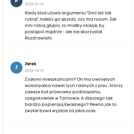
P
2025-01-01
Kiedy ktoś używa argumentu "Inni też tak
robią", należy go spytać, czy ma rozum. Jak
inni robią głupio, to miałby okazję, by
postąpić mądrze - ale nie skorzystał.
Pozdrawiam.
Jarek
J
2024-12-31
Z jakimi mieszkańcami? On ma owiniętych
wokół palca nawet tych radnych z pisu , którzy
zawsze byli przeciwko podnoszeniu
czegokolwiek w Tarnowie. A dlaczego tak
bardzo popierają Kwaśnego? Pewno jak to
zwykle bywa wyjdzie za jakiś czas