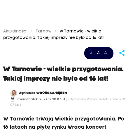
Aktualności
Tarnów
W Tarnowie - wielkie
przygotowania. Takiej imprezy nie było od 16 lat!
share
A
A
A
W Tarnowie - wielkie przygotowania.
Takiej imprezy nie było od 16 lat!
Agnieszka
WROŃSKA-BĘBEN
date_range
Poniedziałek, 2024.12.30 07:31
( Edytowany Poniedziałek, 2024.12.30
07:36 )
W Tarnowie trwają wielkie przygotowania. Po
16 latach na płytę rynku wraca koncert