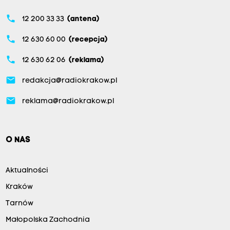
phone
12 200 33 33
(antena)
phone
12 630 60 00
(recepcja)
phone
12 630 62 06
(reklama)
email
redakcja@radiokrakow.pl
email
reklama@radiokrakow.pl
O NAS
Aktualności
Kraków
Tarnów
Małopolska Zachodnia