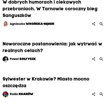
W dobrych humorach i ciekawych
przebraniach. W Tarnowie coroczny bieg
Sanguszków
search
share
Agnieszka
WROŃSKA-BĘBEN
Noworoczne postanowienia: jak wytrwać w
realnych celach?
search
share
Paweł
SOŁTYSIK
Sylwester w Krakowie? Miasto mocno
oszczędza
search
share
Radio
KRAKÓW