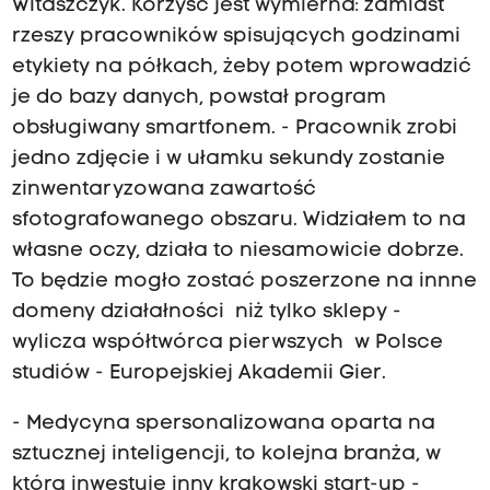
Witaszczyk. Korzyść jest wymierna: zamiast
rzeszy pracowników spisujących godzinami
etykiety na półkach, żeby potem wprowadzić
je do bazy danych, powstał program
obsługiwany smartfonem. - Pracownik zrobi
jedno zdjęcie i w ułamku sekundy zostanie
zinwentaryzowana zawartość
sfotografowanego obszaru. Widziałem to na
własne oczy, działa to niesamowicie dobrze.
To będzie mogło zostać poszerzone na innne
domeny działałności niż tylko sklepy -
wylicza współtwórca pierwszych w Polsce
studiów - Europejskiej Akademii Gier.
- Medycyna spersonalizowana oparta na
sztucznej inteligencji, to kolejna branża, w
którą inwestuje inny krakowski start-up -