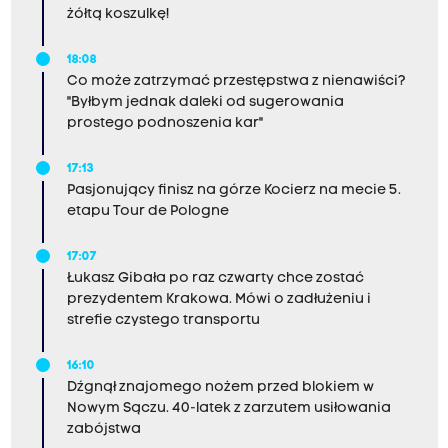
żółtą koszulkę!
18:08
Co może zatrzymać przestępstwa z nienawiści?
"Byłbym jednak daleki od sugerowania
prostego podnoszenia kar"
17:13
Pasjonujący finisz na górze Kocierz na mecie 5.
etapu Tour de Pologne
17:07
Łukasz Gibała po raz czwarty chce zostać
prezydentem Krakowa. Mówi o zadłużeniu i
strefie czystego transportu
16:10
Dźgnął znajomego nożem przed blokiem w
Nowym Sączu. 40-latek z zarzutem usiłowania
zabójstwa