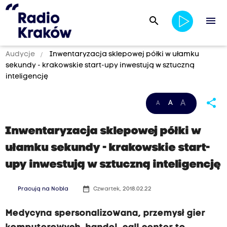
search
menu
Audycje
Inwentaryzacja sklepowej półki w ułamku
sekundy - krakowskie start-upy inwestują w sztuczną
inteligencję
share
A
A
A
Inwentaryzacja sklepowej półki w
ułamku sekundy - krakowskie start-
upy inwestują w sztuczną inteligencję
date_range
Pracują na Nobla
Czwartek, 2018.02.22
Medycyna spersonalizowana, przemysł gier