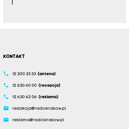
KONTAKT
phone
12 200 33 33
(antena)
phone
12 630 60 00
(recepcja)
phone
12 630 62 06
(reklama)
email
redakcja@radiokrakow.pl
email
reklama@radiokrakow.pl