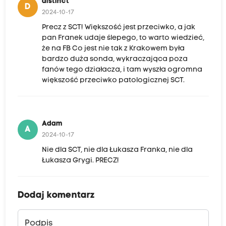
distinct
D
2024-10-17
Precz z SCT! Większość jest przeciwko, a jak
pan Franek udaje ślepego, to warto wiedzieć,
że na FB Co jest nie tak z Krakowem była
bardzo duża sonda, wykraczająca poza
fanów tego działacza, i tam wyszła ogromna
większość przeciwko patologicznej SCT.
Adam
A
2024-10-17
Nie dla SCT, nie dla Łukasza Franka, nie dla
Łukasza Grygi. PRECZ!
Dodaj komentarz
Podpis