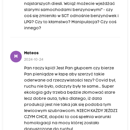
najstarszych diesli. Wciąż możecie wjeżdżać
starymi samochodami benzynowymi" - czy
coś się zmieniło w SCT odnośnie benzynówek i
LPG? Czy to kłamstwo? Manipulacja? Czy coś
innego?
Mateos
M
2024-10-24
Pan raczy kpić! Jest Pan głupcem czy bierze
Pan pieniądze w łapę aby szerzyć takie
oderwane od rzeczywistości tezy? Covid był,
ruchu nie było, odczyty były te same... Super
ekologia gdy trzeba będzie złomować stare
lecz dobre auta, tylko dlatego, iż data
produkcji jest nie taka jak się podoba tym
lewicowym szubrawcom. NIECH KAŻDY JEŹDZI
CZYM CHCE, dopóki to coś spełnia warunki
homologacji na mocy której zostało
dopuszczone do ruchu!