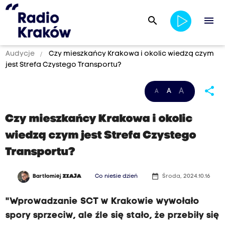
search
menu
Audycje
Czy mieszkańcy Krakowa i okolic wiedzą czym
jest Strefa Czystego Transportu?
share
A
A
A
Czy mieszkańcy Krakowa i okolic
wiedzą czym jest Strefa Czystego
Transportu?
date_range
Bartłomiej
ZIAJA
Co niesie dzień
Środa, 2024.10.16
"Wprowadzanie SCT w Krakowie wywołało
spory sprzeciw, ale źle się stało, że przebiły się