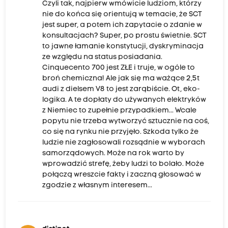
Czyli tak, najpierw wmówicie ludziom, którzy
nie do końca się orientują w temacie, że SCT
jest super, a potem ich zapytacie o zdanie w
konsultacjach? Super, po prostu świetnie. SCT
to jawne łamanie konstytucji, dyskryminacja
ze względu na status posiadania.
Cinquecento 700 jest ZŁE i truje, w ogóle to
broń chemiczna! Ale jak się ma ważące 2,5t
audi z dielsem V8 to jest zarąbiście. Ot, eko-
logika. A te dopłaty do używanych elektryków
z Niemiec to zupełnie przypadkiem... Wcale
popytu nie trzeba wytworzyć sztucznie na coś,
co się na rynku nie przyjęło. Szkoda tylko że
ludzie nie zagłosowali rozsądnie w wyborach
samorządowych. Może na rok warto by
wprowadzić strefę, żeby ludzi to bolało. Może
połączą wreszcie fakty i zaczną głosować w
zgodzie z własnym interesem...