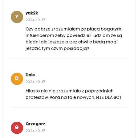
yak2k
Y
2024-10-17
Czy dobrze zrozumiałem że płacą bogatym
infuencerom żeby powiedzieli ludziom że są
biedni ale jeszcze przez chwile będą mogli
jeździć tym czym posiadają?
Dale
D
2024-10-17
Miasto nic nie zrozumiało z poprzednich
protestów. Pora na falę nowych. NIE DLA SCT
Grzegorz
G
2024-10-17