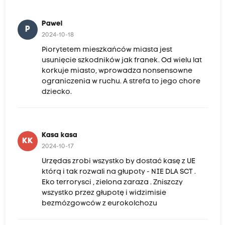
Pawel
P
2024-10-18
Piorytetem mieszkańców miasta jest
usunięcie szkodników jak franek. Od wielu lat
korkuje miasto, wprowadza nonsensowne
ograniczenia w ruchu. A strefa to jego chore
dziecko.
Kasa kasa
KK
2024-10-17
Urzędas zrobi wszystko by dostać kasę z UE
którą i tak rozwali na głupoty - NIE DLA SCT .
Eko terrorysci , zielona zaraza . Zniszczy
wszystko przez głupotę i widzimisie
bezmózgowców z eurokolchozu