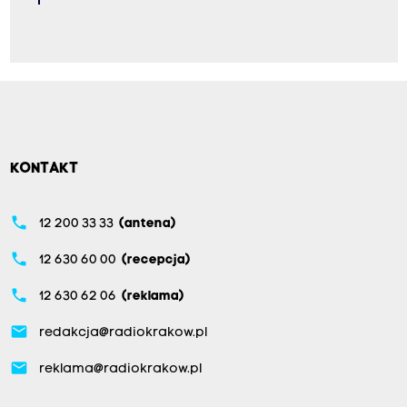
KONTAKT
phone
12 200 33 33
(antena)
phone
12 630 60 00
(recepcja)
phone
12 630 62 06
(reklama)
email
redakcja@radiokrakow.pl
email
reklama@radiokrakow.pl