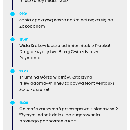
mieszkańcy miast i wsi?
21:01
Łania z pokrywą kosza na śmieci błąka się po
Zakopanem
19:47
Wisła Kraków lepsza od imienniczki z Płocka!
Drugie zwycięstwo Białej Gwiazdy przy
Reymonta
18:23
Triumf na Górze Wiatrów: Katarzyna
Niewiadoma-Phinney zdobywa Mont Ventoux i
żółtą koszulkę!
18:08
Co może zatrzymać przestępstwa z nienawiści?
"Byłbym jednak daleki od sugerowania
prostego podnoszenia kar"