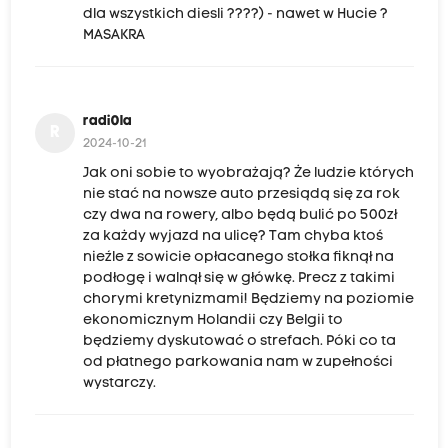
dla wszystkich diesli ????) - nawet w Hucie ?
MASAKRA
radi0la
R
2024-10-21
Jak oni sobie to wyobrażają? Że ludzie których
nie stać na nowsze auto przesiądą się za rok
czy dwa na rowery, albo będą bulić po 500zł
za każdy wyjazd na ulicę? Tam chyba ktoś
nieźle z sowicie opłacanego stołka fiknął na
podłogę i walnął się w główkę. Precz z takimi
chorymi kretynizmami! Będziemy na poziomie
ekonomicznym Holandii czy Belgii to
będziemy dyskutować o strefach. Póki co ta
od płatnego parkowania nam w zupełności
wystarczy.