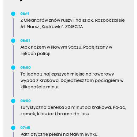
n
e
08:11
,
Z Oleandrów znów ruszyli na szlak. Rozpoczął się
a
61. Marsz „Kadrówki”. ZDJĘCIA
m
08:01
i
Atak nożem w Nowym Sączu. Podejrzany w
a
rękach policji
s
t
08:00
To jedno z najlepszych miejsc na rowerowy
o
wypad z Krakowa. Dojedziesz tam pociągiem w
n
kilkanaście minut
i
08:00
e
Turystyczna perełka 30 minut od Krakowa. Pałac,
z
zamek, klasztor i brama do lasu
d
ą
07:45
Patriotyczne pieśni na Małym Rynku.