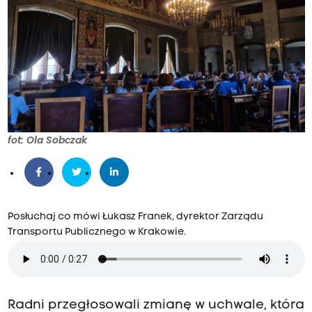
t
y
g
o
d
n
i
e
fot: Ola Sobczak
t
e
m
u
Posłuchaj co mówi Łukasz Franek, dyrektor Zarządu
Transportu Publicznego w Krakowie.
r
a
d
a
Radni przegłosowali zmianę w uchwale, która