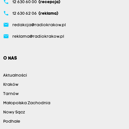
z
phone
12 630 60 00
(recepcja)
d
phone
12 630 62 06
(reklama)
o
t
email
redakcja@radiokrakow.pl
y
email
reklama@radiokrakow.pl
c
h
c
O NAS
z
a
Aktualności
s
Kraków
o
Tarnów
w
Małopolska Zachodnia
y
m
Nowy Sącz
i
Podhale