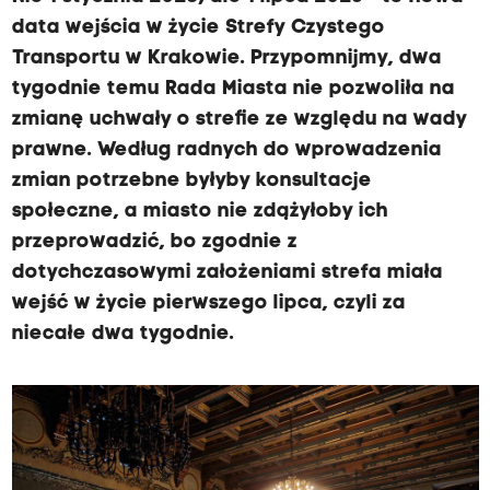
P
data wejścia w życie Strefy Czystego
r
Transportu w Krakowie. Przypomnijmy, dwa
z
tygodnie temu Rada Miasta nie pozwoliła na
y
zmianę uchwały o strefie ze względu na wady
p
prawne. Według radnych do wprowadzenia
o
zmian potrzebne byłyby konsultacje
m
społeczne, a miasto nie zdążyłoby ich
n
przeprowadzić, bo zgodnie z
i
dotychczasowymi założeniami strefa miała
j
wejść w życie pierwszego lipca, czyli za
m
niecałe dwa tygodnie.
y
,
d
w
a