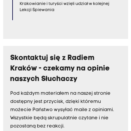
ż
Krakowianie i turyści wzięli udział w kolejnej
y
Lekcji Śpiewania
ł
o
b
y
i
c
Skontaktuj się z Radiem
h
Kraków - czekamy na opinie
p
naszych Słuchaczy
r
z
Pod każdym materiałem na naszej stronie
e
dostępny jest przycisk, dzięki któremu
p
możecie Państwo wysyłać maile z opiniami.
r
Wszystkie będą skrupulatnie czytane i nie
o
pozostaną bez reakcji.