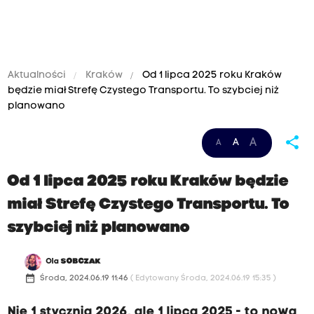
Aktualności
Kraków
Od 1 lipca 2025 roku Kraków
będzie miał Strefę Czystego Transportu. To szybciej niż
planowano
K
share
A
A
A
r
a
Od 1 lipca 2025 roku Kraków będzie
k
miał Strefę Czystego Transportu. To
o
szybciej niż planowano
w
i
Ola
SOBCZAK
e
date_range
Środa, 2024.06.19 11:46
( Edytowany Środa, 2024.06.19 15:35 )
.
Nie 1 stycznia 2026, ale 1 lipca 2025 - to nowa