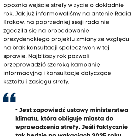
m
opóźnia wejście strefy w życie o dokładnie
i
rok. Jak już informowaliśmy na antenie Radia
a
Kraków, na poprzedniej sesji rada nie
s
zgodziła się na procedowanie
t
prezydenckiego projektu zmiany ze względu
a
na brak konsultacji społecznych w tej
n
sprawie. Najbliższy rok pozwoli
i
przeprowadzić szeroką kampanię
e
informacyjną i konsultacje dotyczące
p
kształtu i zasięgu strefy.
o
z
w
- Jest zapowiedź ustawy ministerstwa
o
klimatu, która obliguje miasta do
l
wprowadzenia strefy. Jeśli faktycznie
i