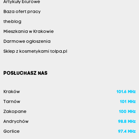
a
Artykuły biurowe
m
Baza ofert pracy
i
the:blog
a
Mieszkania w Krakowie
ł
Darmowe ogłoszenia
a
w
Sklep z kosmetykami tolpa.pl
e
j
POSŁUCHASZ NAS
ś
ć
Kraków
101.6 MHz
w
Tarnów
101 MHz
ż
Zakopane
100 MHz
y
c
Andrychów
98.8 MHz
i
Gorlice
97.4 MHz