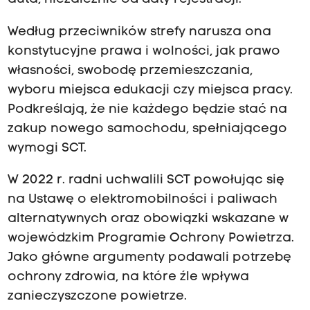
d
u
Według przeciwników strefy narusza ona
n
konstytucyjne prawa i wolności, jak prawo
a
własności, swobodę przemieszczania,
w
wyboru miejsca edukacji czy miejsca pracy.
a
Podkreślają, że nie każdego będzie stać na
d
zakup nowego samochodu, spełniającego
y
wymogi SCT.
p
r
W 2022 r. radni uchwalili SCT powołując się
a
na Ustawę o elektromobilności i paliwach
w
alternatywnych oraz obowiązki wskazane w
n
wojewódzkim Programie Ochrony Powietrza.
e
Jako główne argumenty podawali potrzebę
.
ochrony zdrowia, na które źle wpływa
W
zanieczyszczone powietrze.