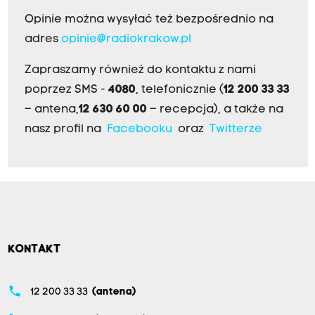
w
a
Opinie można wysyłać też bezpośrednio na
d
adres
opinie@radiokrakow.pl
z
Zapraszamy również do kontaktu z nami
i
poprzez SMS -
4080
, telefonicznie (
12 200 33 33
ć
– antena,
12 630 60 00
– recepcja), a także na
,
nasz profil na
Facebooku
oraz
Twitterze
b
o
z
g
o
d
KONTAKT
n
i
phone
12 200 33 33
(antena)
e