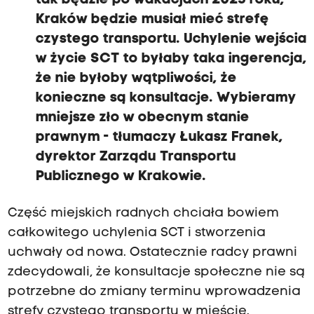
tak będzie po wakacjach 2025 roku,
ł
Kraków będzie musiał mieć strefę
a
czystego transportu. Uchylenie wejścia
n
w życie SCT to byłaby taka ingerencja,
a
że nie byłoby wątpliwości, że
z
konieczne są konsultacje. Wybieramy
m
mniejsze zło w obecnym stanie
i
prawnym - tłumaczy Łukasz Franek,
a
dyrektor Zarządu Transportu
n
Publicznego w Krakowie.
ę
u
Część miejskich radnych chciała bowiem
c
całkowitego uchylenia SCT i stworzenia
h
uchwały od nowa. Ostatecznie radcy prawni
w
zdecydowali, że konsultacje społeczne nie są
a
potrzebne do zmiany terminu wprowadzenia
ł
strefy czystego transportu w mieście.