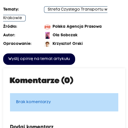
e
d
Tematy:
Strefa Czystego Transportu w
ł
Krakowie
u
Źródło:
Polska Agencja Prasowa
g
Autor:
Ola Sobczak
r
Opracowanie:
Krzysztof Orski
a
d
Wyślij opinię na temat artykułu
n
y
Komentarze (0)
c
h
d
Brak komentarzy
o
w
p
Dodaj komentarz