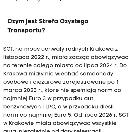
y
o
s
Czym jest Strefa Czystego
t
Transportu?
r
e
SCT, na mocy uchwały radnych Krakowa z
f
listopada 2022 r., miała zacząć obowiązywać
i
na terenie całego miasta od lipca 2024 r. Do
e
Krakowa miały nie wjechać samochody
z
osobowe i ciężarowe zarejestrowane po 1
e
marca 2023 r., które nie spełniają norm co
w
najmniej Euro 3 w przypadku aut
z
benzynowych i LPG, a w przypadku diesli
g
norm co najmniej Euro 5. Od lipca 2026 r. SCT
l
w Krakowie miała obowiązywać wszystkie
ę
auta, niezależnie od daty rejestracji.