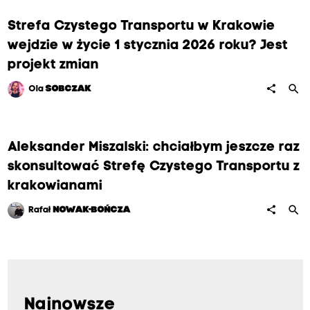
n
s
Strefa Czystego Transportu w Krakowie
u
wejdzie w życie 1 stycznia 2026 roku? Jest
l
projekt zmian
t
search
share
Ola
SOBCZAK
a
c
j
Aleksander Miszalski: chciałbym jeszcze raz
e
skonsultować Strefę Czystego Transportu z
s
krakowianami
p
search
share
Rafał
NOWAK-BOŃCZA
o
ł
e
c
z
Najnowsze