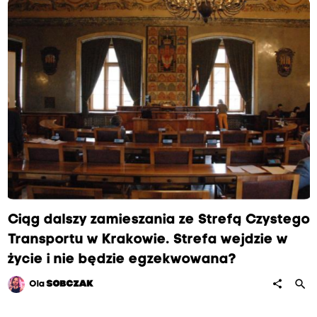
o
t
r
z
e
b
n
e
b
y
ł
y
Ciąg dalszy zamieszania ze Strefą Czystego
b
Transportu w Krakowie. Strefa wejdzie w
y
życie i nie będzie egzekwowana?
k
search
share
Ola
SOBCZAK
o