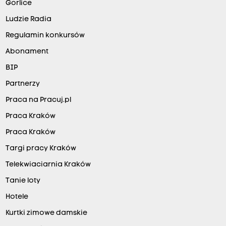
z
Gorlice
a
Ludzie Radia
ł
Regulamin konkursów
o
Abonament
ż
BIP
e
n
Partnerzy
i
Praca na Pracuj.pl
a
Praca Kraków
m
Praca Kraków
i
Targi pracy Kraków
s
Telekwiaciarnia Kraków
t
Tanie loty
r
e
Hotele
f
Kurtki zimowe damskie