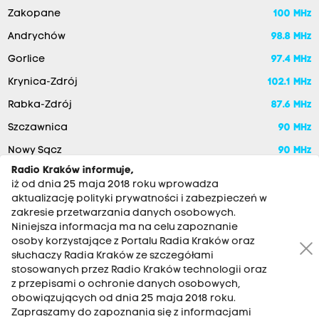
Zakopane
100 MHz
Andrychów
98.8 MHz
Gorlice
97.4 MHz
Krynica-Zdrój
102.1 MHz
Rabka-Zdrój
87.6 MHz
Szczawnica
90 MHz
Nowy Sącz
90 MHz
Radio Kraków informuje,
iż od dnia 25 maja 2018 roku wprowadza
aktualizację polityki prywatności i zabezpieczeń w
zakresie przetwarzania danych osobowych.
Niniejsza informacja ma na celu zapoznanie
osoby korzystające z Portalu Radia Kraków oraz
słuchaczy Radia Kraków ze szczegółami
stosowanych przez Radio Kraków technologii oraz
RADIO KRAKÓW SA. Aleja Juliusza Słowackiego 22, 30-007
z przepisami o ochronie danych osobowych,
Kraków
obowiązujących od dnia 25 maja 2018 roku.
Zapraszamy do zapoznania się z informacjami
Antena: 12 200 33 33