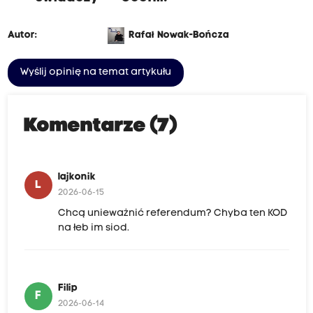
Autor:
Rafał Nowak-Bończa
Wyślij opinię na temat artykułu
Komentarze (7)
lajkonik
L
2026-06-15
Chcą unieważnić referendum? Chyba ten KOD
na łeb im siod.
Filip
F
2026-06-14