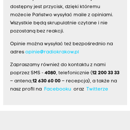
dostępny jest przycisk, dzięki któremu
możecie Państwo wysyłać maile z opiniami.
Wszystkie będą skrupulatnie czytane i nie
pozostaną bez reakcji.
Opinie można wysyłać też bezpośrednio na
adres
opinie@radiokrakow.pl
Zapraszamy również do kontaktu z nami
poprzez SMS -
4080
, telefonicznie (
12 200 33 33
– antena,
12 630 60 00
– recepcja), a także na
nasz profil na
Facebooku
oraz
Twitterze