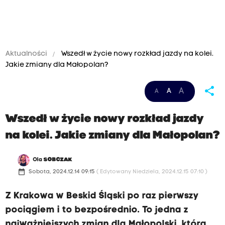
Aktualności
Wszedł w życie nowy rozkład jazdy na kolei.
Jakie zmiany dla Małopolan?
share
A
A
A
Wszedł w życie nowy rozkład jazdy
na kolei. Jakie zmiany dla Małopolan?
Ola
SOBCZAK
date_range
Sobota, 2024.12.14 09:15
( Edytowany Niedziela, 2024.12.15 07:10 )
Z Krakowa w Beskid Śląski po raz pierwszy
pociągiem i to bezpośrednio. To jedna z
najważniejszych zmian dla Małopolski, która