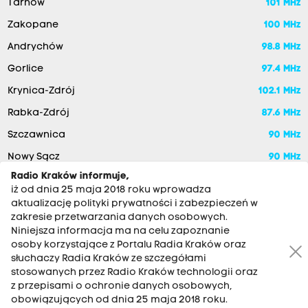
Tarnów
101 MHz
Zakopane
100 MHz
Andrychów
98.8 MHz
Gorlice
97.4 MHz
Krynica-Zdrój
102.1 MHz
Rabka-Zdrój
87.6 MHz
Szczawnica
90 MHz
Nowy Sącz
90 MHz
Radio Kraków informuje,
iż od dnia 25 maja 2018 roku wprowadza
aktualizację polityki prywatności i zabezpieczeń w
zakresie przetwarzania danych osobowych.
Niniejsza informacja ma na celu zapoznanie
osoby korzystające z Portalu Radia Kraków oraz
słuchaczy Radia Kraków ze szczegółami
stosowanych przez Radio Kraków technologii oraz
RADIO KRAKÓW SA. Aleja Juliusza Słowackiego 22, 30-007
z przepisami o ochronie danych osobowych,
Kraków
obowiązujących od dnia 25 maja 2018 roku.