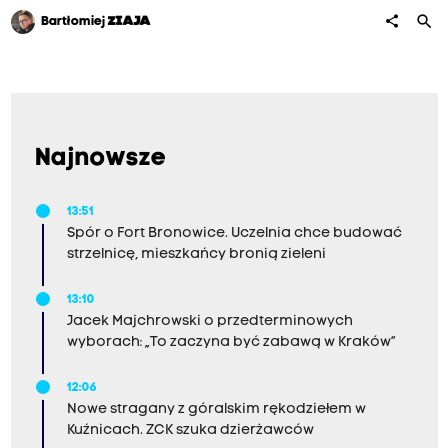
search
share
Bartłomiej
ZIAJA
Najnowsze
13:51
Spór o Fort Bronowice. Uczelnia chce budować
strzelnicę, mieszkańcy bronią zieleni
13:10
Jacek Majchrowski o przedterminowych
wyborach: „To zaczyna być zabawą w Kraków”
12:06
Nowe stragany z góralskim rękodziełem w
Kuźnicach. ZCK szuka dzierżawców