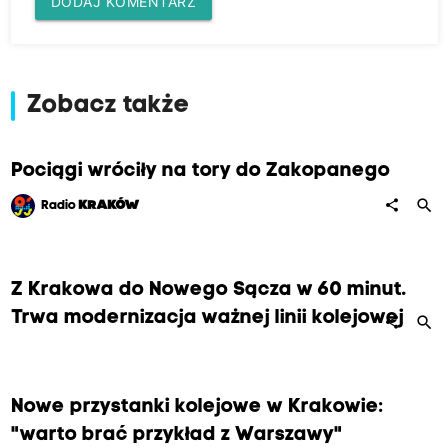
DODAJ KOMENTARZ
Zobacz także
Pociągi wróciły na tory do Zakopanego
search
share
Radio
KRAKÓW
Z Krakowa do Nowego Sącza w 60 minut.
Trwa modernizacja ważnej linii kolejowej
search
share
Nowe przystanki kolejowe w Krakowie:
"warto brać przykład z Warszawy"