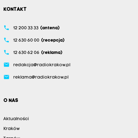
KONTAKT
phone
12 200 33 33
(antena)
phone
12 630 60 00
(recepcja)
phone
12 630 62 06
(reklama)
email
redakcja@radiokrakow.pl
email
reklama@radiokrakow.pl
O NAS
Aktualności
Kraków