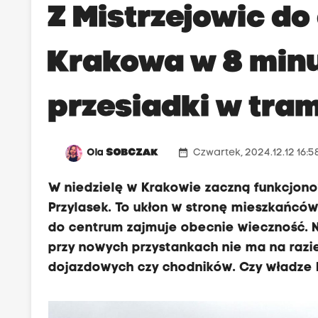
Z Mistrzejowic d
Krakowa w 8 minut
przesiadki w tr
date_range
Ola
SOBCZAK
Czwartek, 2024.12.12 16:
W niedzielę w Krakowie zaczną funkcjonow
Przylasek. To ukłon w stronę mieszkańców
do centrum zajmuje obecnie wieczność. N
przy nowych przystankach nie ma na razi
dojazdowych czy chodników. Czy władze 