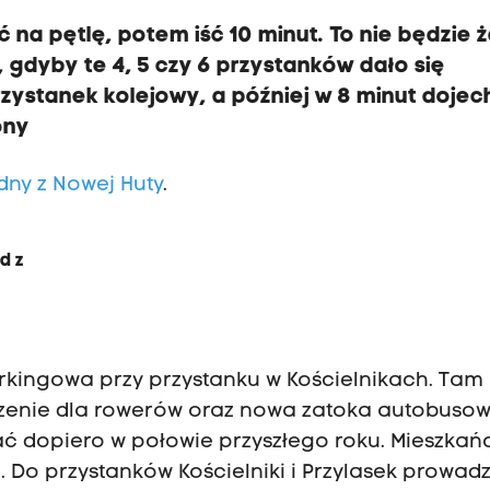
 na pętlę, potem iść 10 minut. To nie będzie 
 gdyby te 4, 5 czy 6 przystanków dało się
zystanek kolejowy, a później w 8 minut dojec
ony
dny z Nowej Huty
.
d z
arkingowa przy przystanku w Kościelnikach. Tam
szenie dla rowerów oraz nowa zatoka autobusow
ć dopiero w połowie przyszłego roku. Mieszkań
. Do przystanków Kościelniki i Przylasek prowad