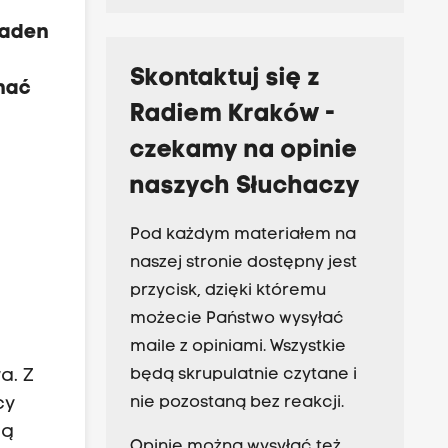
żaden
Skontaktuj się z
hać
Radiem Kraków -
czekamy na opinie
naszych Słuchaczy
Pod każdym materiałem na
naszej stronie dostępny jest
przycisk, dzięki któremu
możecie Państwo wysyłać
maile z opiniami. Wszystkie
a. Z
będą skrupulatnie czytane i
cy
nie pozostaną bez reakcji.
zą
Opinie można wysyłać też