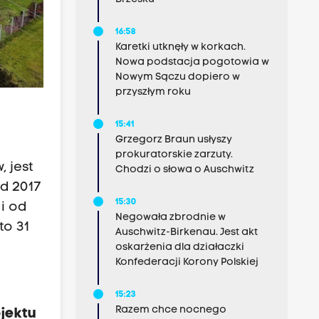
16:58
Karetki utknęły w korkach.
Nowa podstacja pogotowia w
Nowym Sączu dopiero w
przyszłym roku
15:41
Grzegorz Braun usłyszy
prokuratorskie zarzuty.
 jest
Chodzi o słowa o Auschwitz
od 2017
15:30
i od
Negowała zbrodnie w
to 31
Auschwitz-Birkenau. Jest akt
oskarżenia dla działaczki
Konfederacji Korony Polskiej
15:23
Razem chce nocnego
jektu