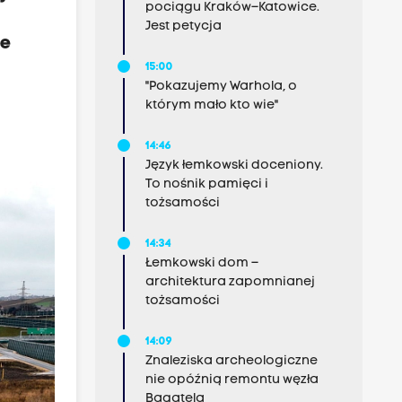
pociągu Kraków–Katowice.
Jest petycja
ie
15:00
"Pokazujemy Warhola, o
którym mało kto wie"
14:46
Język łemkowski doceniony.
To nośnik pamięci i
tożsamości
14:34
Łemkowski dom –
architektura zapomnianej
tożsamości
14:09
Znaleziska archeologiczne
nie opóźnią remontu węzła
Bagatela