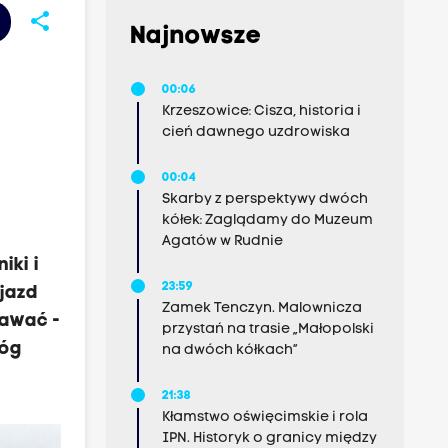
share
Najnowsze
00:06
Krzeszowice: Cisza, historia i
cień dawnego uzdrowiska
00:04
Skarby z perspektywy dwóch
kółek: Zaglądamy do Muzeum
Agatów w Rudnie
iki i
23:59
ojazd
Zamek Tenczyn. Malownicza
dawać -
przystań na trasie „Małopolski
róg
na dwóch kółkach”
21:38
Kłamstwo oświęcimskie i rola
IPN. Historyk o granicy między