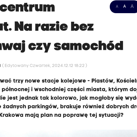
o centrum
A
A
A
. Na razie bez
amwaj czy samochód
58
( Edytowany Czwartek, 2024.12.12 18:22 )
ać trzy nowe stacje kolejowe - Piastów, Kościeln
 północnej i wschodniej części miasta, którym d
ie jest jednak tak kolorowo, jak mogłoby się wy
e żadnych parkingów, brakuje również dobrych d
Krakowa mają plan na poprawę tej sytuacji?