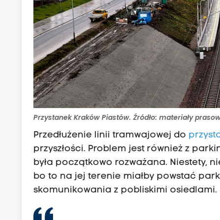
Przystanek Kraków Piastów. Źródło: materiały praso
Przedłużenie linii tramwajowej do
przyst
przyszłości. Problem jest również z par
była początkowo rozważana. Niestety, ni
bo to na jej terenie miałby powstać par
skomunikowania z pobliskimi osiedlami.