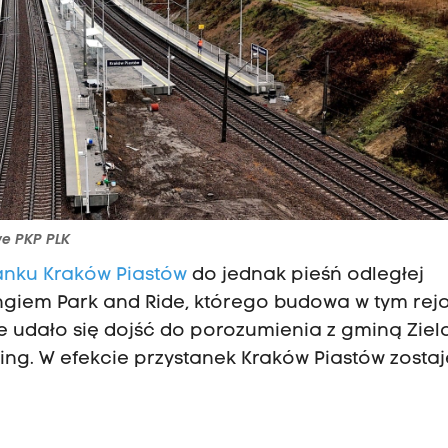
we PKP PLK
anku Kraków Piastów
do jednak pieśń odległej
kingiem Park and Ride, którego budowa w tym rej
e udało się dojść do porozumienia z gminą Zielo
king. W efekcie przystanek Kraków Piastów zostaj