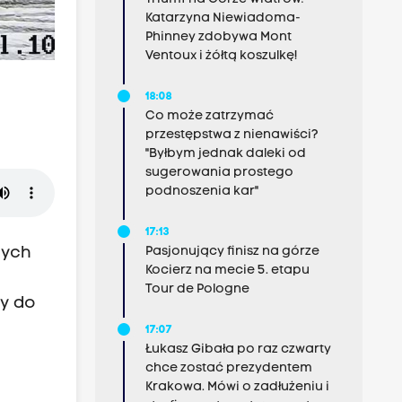
Katarzyna Niewiadoma-
Phinney zdobywa Mont
Ventoux i żółtą koszulkę!
18:08
Co może zatrzymać
przestępstwa z nienawiści?
"Byłbym jednak daleki od
sugerowania prostego
podnoszenia kar"
17:13
żych
Pasjonujący finisz na górze
Kocierz na mecie 5. etapu
Tour de Pologne
ły do
17:07
Łukasz Gibała po raz czwarty
chce zostać prezydentem
Krakowa. Mówi o zadłużeniu i