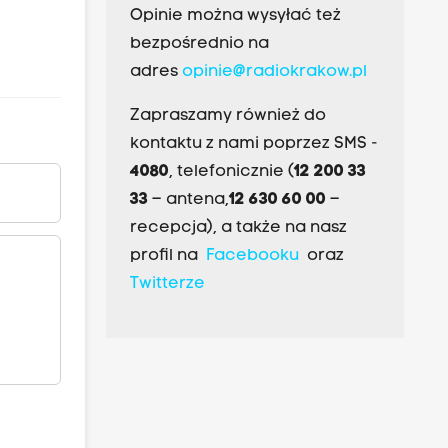
Opinie można wysyłać też
bezpośrednio na
adres
opinie@radiokrakow.pl
Zapraszamy również do
kontaktu z nami poprzez SMS -
4080
, telefonicznie (
12 200 33
33
– antena,
12 630 60 00
–
recepcja), a także na nasz
profil na
Facebooku
oraz
Twitterze