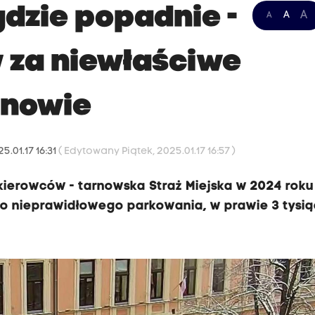
gdzie popadnie -
A
A
A
za niewłaściwe
rnowie
5.01.17 16:31
( Edytowany Piątek, 2025.01.17 16:57 )
kierowców - tarnowska Straż Miejska w 2024 roku
do nieprawidłowego parkowania, w prawie 3 tysi