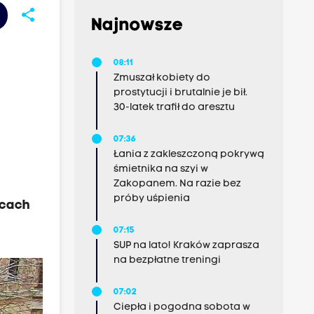
share
Najnowsze
08:11
Zmuszał kobiety do
prostytucji i brutalnie je bił.
30-latek trafił do aresztu
07:36
Łania z zakleszczoną pokrywą
śmietnika na szyi w
Zakopanem. Na razie bez
próby uśpienia
ącach
07:15
SUP na lato! Kraków zaprasza
na bezpłatne treningi
07:02
Ciepła i pogodna sobota w