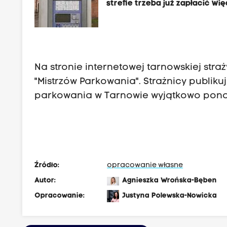
strefie trzeba już zapłacić wię
Na stronie internetowej tarnowskiej stra
"Mistrzów Parkowania". Strażnicy publik
parkowania w Tarnowie wyjątkowo pono
Źródło:
opracowanie własne
Autor:
Agnieszka Wrońska-Bęben
Opracowanie:
Justyna Polewska-Nowicka