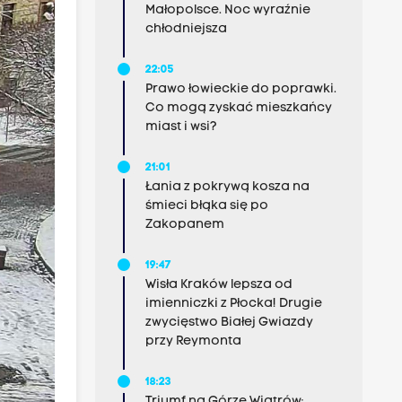
Małopolsce. Noc wyraźnie
chłodniejsza
22:05
Prawo łowieckie do poprawki.
Co mogą zyskać mieszkańcy
miast i wsi?
21:01
Łania z pokrywą kosza na
śmieci błąka się po
Zakopanem
19:47
Wisła Kraków lepsza od
imienniczki z Płocka! Drugie
zwycięstwo Białej Gwiazdy
przy Reymonta
18:23
Triumf na Górze Wiatrów: