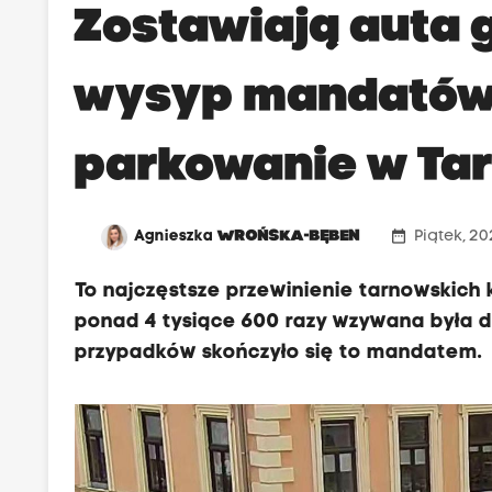
Zostawiają auta 
wysyp mandatów 
parkowanie w Ta
date_range
Agnieszka
WROŃSKA-BĘBEN
Piątek, 202
To najczęstsze przewinienie tarnowskich 
ponad 4 tysiące 600 razy wzywana była 
przypadków skończyło się to mandatem.