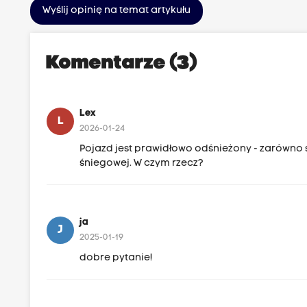
Wyślij opinię na temat artykułu
Komentarze (3)
Lex
L
2026-01-24
Pojazd jest prawidłowo odśnieżony - zarówno 
śniegowej. W czym rzecz?
ja
J
2025-01-19
dobre pytanie!