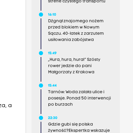
strefie czystego transportu
16:10
Dźgnął znajomego nożem
przed blokiem w Nowym
Sączu. 40-latek z zarzutem
usiłowania zabójstwa
15:49
„Hura, hura, hura!” Szósty
rower jedzie do pani
Małgorzaty z Krakowa
15:44
Tarnów: Woda zalała ulice i
posesje. Ponad 50 interwencji
po burzach
za, a
22:30
Gdzie gubi się polska
żywność?Ekspertka wskazuje