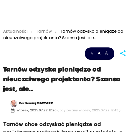
Aktualności
Tarnów
Tarnów odzyska pieniądze od
nieuczciwego projektanta? Szansa jest, ale...
share
A
A
A
Tarnów odzyska pieniądze od
nieuczciwego projektanta? Szansa
jest, ale...
Bartłomiej
MAZIARZ
date_range
Wtorek, 2025.07.22 12:20
( Edytowany Wtorek, 2025.07.22 12:43 )
Tarnów chce odzyskać pieniądze od