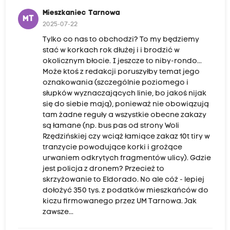
Mieszkaniec Tarnowa
MT
2025-07-22
Tylko co nas to obchodzi? To my będziemy
stać w korkach rok dłużej i i brodzić w
okolicznym błocie. I jeszcze to niby-rondo...
Może ktoś z redakcji poruszyłby temat jego
oznakowania (szczególnie poziomego i
słupków wyznaczających linie, bo jakoś nijak
się do siebie mają), ponieważ nie obowiązują
tam żadne reguły a wszystkie obecne zakazy
są łamane (np. bus pas od strony Woli
Rzędzińskiej czy wciąż łamiące zakaz 10t tiry w
tranzycie powodujące korki i grożące
urwaniem odkrytych fragmentów ulicy). Gdzie
jest policja z dronem? Przecież to
skrzyżowanie to Eldorado. No ale cóż - lepiej
dołożyć 350 tys. z podatków mieszkańców do
kiczu firmowanego przez UM Tarnowa. Jak
zawsze...