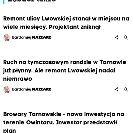
Remont ulicy Lwowskiej stanął w miejscu na
wiele miesięcy. Projektant zniknął
search
share
Bartłomiej
MAZIARZ
Ruch na tymczasowym rondzie w Tarnowie
już płynny. Ale remont Lwowskiej nadal
niemrawo
search
share
Bartłomiej
MAZIARZ
Browary Tarnowskie - nowa inwestycja na
terenie Owintaru. Inwestor przedstawił
plan