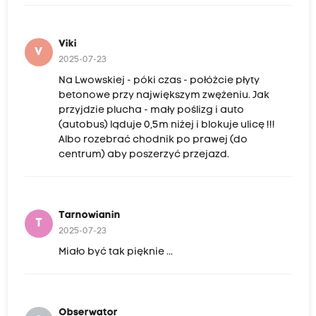
Viki
V
2025-07-23
Na Lwowskiej - póki czas - połóżcie płyty
betonowe przy największym zwężeniu. Jak
przyjdzie plucha - mały poślizg i auto
(autobus) ląduje 0,5m niżej i blokuje ulicę !!!
Albo rozebrać chodnik po prawej (do
centrum) aby poszerzyć przejazd.
Tarnowianin
T
2025-07-23
Miało być tak pięknie ...
Obserwator