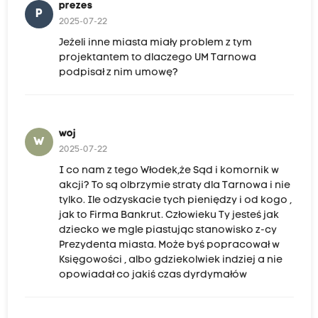
prezes
P
2025-07-22
Jeżeli inne miasta miały problem z tym
projektantem to dlaczego UM Tarnowa
podpisał z nim umowę?
woj
W
2025-07-22
I co nam z tego Włodek,że Sąd i komornik w
akcji? To są olbrzymie straty dla Tarnowa i nie
tylko. Ile odzyskacie tych pieniędzy i od kogo ,
jak to Firma Bankrut. Człowieku Ty jesteś jak
dziecko we mgle piastując stanowisko z-cy
Prezydenta miasta. Może byś popracował w
Księgowości , albo gdziekolwiek indziej a nie
opowiadał co jakiś czas dyrdymałów