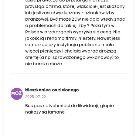
takie prawo, że do przetargu nie może
przystąpić firma, której właściciel jest skazany
lub jeśli został wykluczony z członków izby
branżowej. Być może ZDW nie dało wtedy znać
o problemach do takiej izby ? Poza tym w
Polsce w przetargach wygrywa się ceną. Nie
jakością i renomą firmy. Niestety. Nawet jeśli
samorząd czy instytucja publiczna miała
więcej pieniędzy i chciała wybrać droższą
ofertę (a np. sprawdzonego wykonawcy) to
nie bardzo może....
Mieszkaniec os zielonego
MOZ
2025-07-22
Bus pas natychmiast do likwidacji, głupie
nakazy są łamane