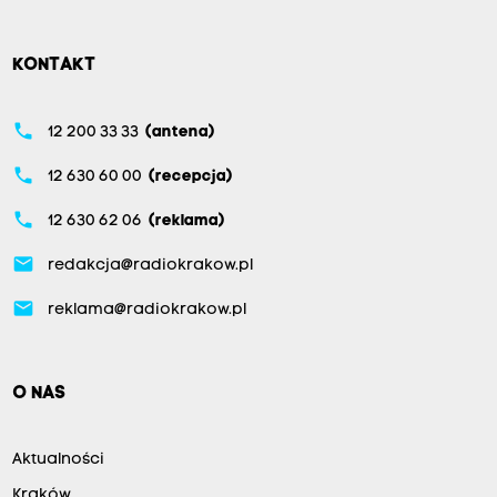
KONTAKT
phone
12 200 33 33
(antena)
phone
12 630 60 00
(recepcja)
phone
12 630 62 06
(reklama)
email
redakcja@radiokrakow.pl
email
reklama@radiokrakow.pl
O NAS
Aktualności
Kraków