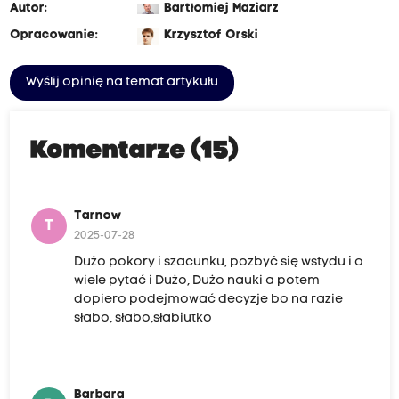
Autor:
Bartłomiej Maziarz
Opracowanie:
Krzysztof Orski
Wyślij opinię na temat artykułu
Komentarze (15)
Tarnow
T
2025-07-28
Dużo pokory i szacunku, pozbyć się wstydu i o
wiele pytać i Dużo, Dużo nauki a potem
dopiero podejmować decyzje bo na razie
słabo, słabo,słabiutko
Barbara