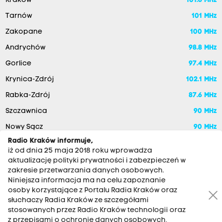
Kraków
101.6 MHz
Tarnów
101 MHz
Zakopane
100 MHz
Andrychów
98.8 MHz
Gorlice
97.4 MHz
Krynica-Zdrój
102.1 MHz
Rabka-Zdrój
87.6 MHz
Szczawnica
90 MHz
Nowy Sącz
90 MHz
Radio Kraków informuje,
iż od dnia 25 maja 2018 roku wprowadza
aktualizację polityki prywatności i zabezpieczeń w
zakresie przetwarzania danych osobowych.
Niniejsza informacja ma na celu zapoznanie
osoby korzystające z Portalu Radia Kraków oraz
słuchaczy Radia Kraków ze szczegółami
stosowanych przez Radio Kraków technologii oraz
RADIO KRAKÓW SA. Aleja Juliusza Słowackiego 22, 30-007
z przepisami o ochronie danych osobowych,