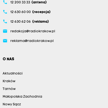
phone
12 200 33 33
(antena)
phone
12 630 60 00
(recepcja)
phone
12 630 62 06
(reklama)
email
redakcja@radiokrakow.pl
email
reklama@radiokrakow.pl
O NAS
Aktualności
Kraków
Tarnów
Małopolska Zachodnia
Nowy Sącz