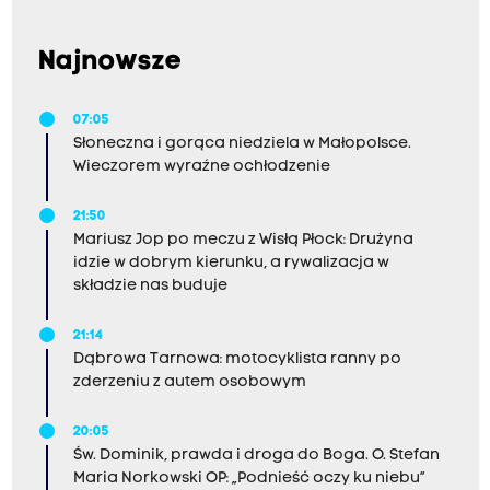
Najnowsze
07:05
Słoneczna i gorąca niedziela w Małopolsce.
Wieczorem wyraźne ochłodzenie
21:50
Mariusz Jop po meczu z Wisłą Płock: Drużyna
idzie w dobrym kierunku, a rywalizacja w
składzie nas buduje
21:14
Dąbrowa Tarnowa: motocyklista ranny po
zderzeniu z autem osobowym
20:05
Św. Dominik, prawda i droga do Boga. O. Stefan
Maria Norkowski OP: „Podnieść oczy ku niebu”