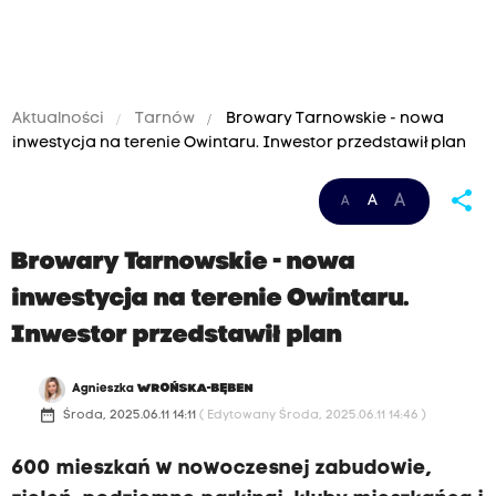
Aktualności
Tarnów
Browary Tarnowskie - nowa
inwestycja na terenie Owintaru. Inwestor przedstawił plan
share
A
A
A
Browary Tarnowskie - nowa
inwestycja na terenie Owintaru.
Inwestor przedstawił plan
Agnieszka
WROŃSKA-BĘBEN
date_range
Środa, 2025.06.11 14:11
( Edytowany Środa, 2025.06.11 14:46 )
600 mieszkań w nowoczesnej zabudowie,