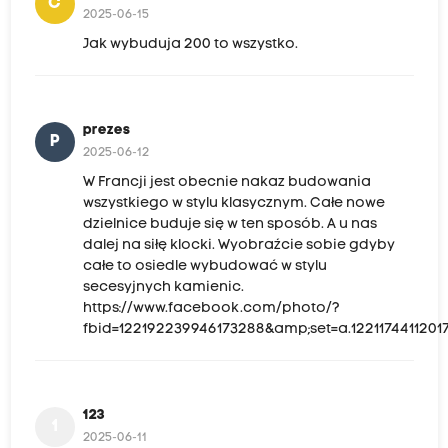
C
2025-06-15
Jak wybuduja 200 to wszystko.
prezes
P
2025-06-12
W Francji jest obecnie nakaz budowania
wszystkiego w stylu klasycznym. Całe nowe
dzielnice buduje się w ten sposób. A u nas
dalej na siłę klocki. Wyobraźcie sobie gdyby
całe to osiedle wybudować w stylu
secesyjnych kamienic.
https://www.facebook.com/photo/?
fbid=122192239946173288&amp;set=a.1221174411201
123
1
2025-06-11