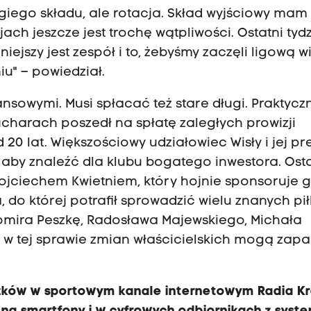
giego składu, ale rotacja. Skład wyjściowy mam
ch jeszcze jest trochę wątpliwości. Ostatni tyd
iejszy jest zespół i to, żebyśmy zaczęli ligową 
u" – powiedział.
nsowymi. Musi spłacać też stare długi. Praktycz
charach poszedł na spłatę zaległych prowizji
 lat. Większościowy udziałowiec Wisły i jej pr
 aby znaleźć dla klubu bogatego inwestora. Ost
jciechem Kwietniem, który hojnie sponsoruje 
a, do której potrafił sprowadzić wielu znanych pił
womira Peszkę, Radosława Majewskiego, Michała
 w tej sprawie zmian właścicielskich mogą zap
szków w sportowym kanale internetowym Radia K