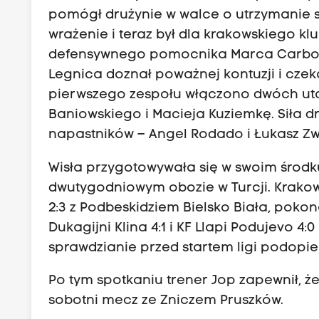
pomógł drużynie w walce o utrzymanie si
wrażenie i teraz był dla krakowskiego k
defensywnego pomocnika Marca Carbo, 
Legnica doznał poważnej kontuzji i czek
pierwszego zespołu włączono dwóch utal
Baniowskiego i Macieja Kuziemkę. Siła dr
napastników – Angel Rodado i Łukasz Zwol
Wisła przygotowywała się w swoim środk
dwutygodniowym obozie w Turcji. Krakowi
2:3 z Podbeskidziem Bielsko Biała, pokon
Dukagijni Klina 4:1 i KF Llapi Podujevo 4:
sprawdzianie przed startem ligi podopiec
Po tym spotkaniu trener Jop zapewnił, ż
sobotni mecz ze Zniczem Pruszków.