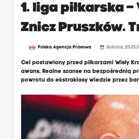
1. liga piłkarska 
Znicz Pruszków. 
date_range
Polska Agencja Prasowa
Sobota, 2025.0
Cel postawiony przed piłkarzami Wisły Kr
awans. Realne szanse na bezpośrednią pro
powrotu do ekstraklasy wiedzie przez bar