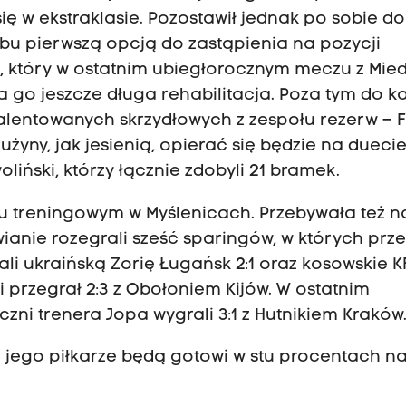
ę w ekstraklasie. Pozostawił jednak po sobie d
lubu pierwszą opcją do zastąpienia na pozycji
który w ostatnim ubiegłorocznym meczu z Mied
a go jeszcze długa rehabilitacja. Poza tym do k
entowanych skrzydłowych z zespołu rezerw – F
użyny, jak jesienią, opierać się będzie na dueci
iński, którzy łącznie zdobyli 21 bramek.
u treningowym w Myślenicach. Przebywała też n
anie rozegrali sześć sparingów, w których prze
ali ukraińską Zorię Ługańsk 2:1 oraz kosowskie K
0 i przegrał 2:3 z Obołoniem Kijów. W ostatnim
zni trenera Jopa wygrali 3:1 z Hutnikiem Kraków
e jego piłkarze będą gotowi w stu procentach n