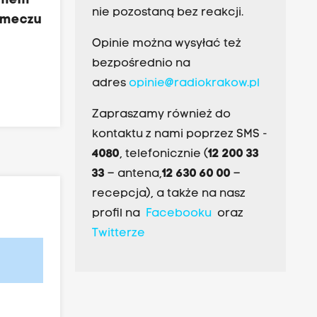
temem
nie pozostaną bez reakcji.
 meczu
Opinie można wysyłać też
bezpośrednio na
adres
opinie@radiokrakow.pl
Zapraszamy również do
kontaktu z nami poprzez SMS -
4080
, telefonicznie (
12 200 33
33
– antena,
12 630 60 00
–
recepcja), a także na nasz
profil na
Facebooku
oraz
Twitterze