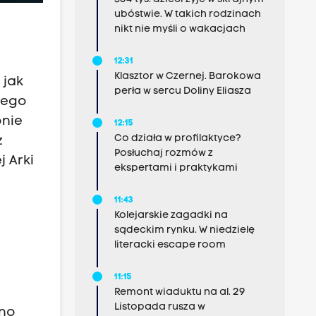
ubóstwie. W takich rodzinach
nikt nie myśli o wakacjach
12:31
Klasztor w Czernej. Barokowa
 jak
perła w sercu Doliny Eliasza
żego
onie
12:15
Co działa w profilaktyce?
z
Posłuchaj rozmów z
j Arki
ekspertami i praktykami
11:43
Kolejarskie zagadki na
sądeckim rynku. W niedzielę
literacki escape room
11:15
Remont wiaduktu na al. 29
Listopada rusza w
cno