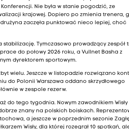
Konferencji. Nie była w stanie pogodzić, ze
izacji krajowej. Dopiero po zmienia trenera, 
p drużyna zaczęła punktować nieco lepiej, choć
 stabilizację. Tymczasowo prowadzący zespół 
prace do połowy 2026 roku, a Vullnet Basha z
wnym dyrektorem sportowym.
t wielu. Jeszcze w listopadzie rozwiązano kont
niu do Polonii Warszawa oddano skrzydłowego
głównie w zespole rezerw.
 aż do tego tygodnia. Nowym zawodnikiem Wisły 
 dobrze znany na polskich boiskach. Reprezento
ęstochowa, a jeszcze w poprzednim sezonie Zagł
łkarzem Wisły, dla której rozegrał 10 spotkań, al