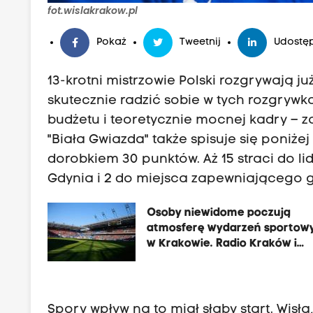
fot.wislakrakow.pl
Pokaż
Tweetnij
Udostęp
13-krotni mistrzowie Polski rozgrywają już 
skutecznie radzić sobie w tych rozgry
budżetu i teoretycznie mocnej kadry –
"Biała Gwiazda" także spisuje się poniże
dorobkiem 30 punktów. Aż 15 straci do lid
Gdynia i 2 do miejsca zapewniającego 
Osoby niewidome poczują
atmosferę wydarzeń sportow
w Krakowie. Radio Kraków i
Fundacja „Nie widząc przeszk
zapewnią na stadionie
audiodeskrypcję
Spory wpływ na to miał słaby start. Wis