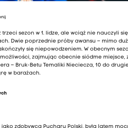
nij
trzeci sezon w 1. lidze, ale wciąż nie nauczyli się
wkach. Dwie poprzednie próby awansu – mimo du
 zakończyły się niepowodzeniem. W obecnym sez
j możliwości, zajmując obecnie siódme miejsce, 
era – Bruk-Betu Temaliki Nieciecza, 10 do drugie
grę w barażach.
ych
ód”
ła, jako zdobywca Pucharu Polski, była latem mo