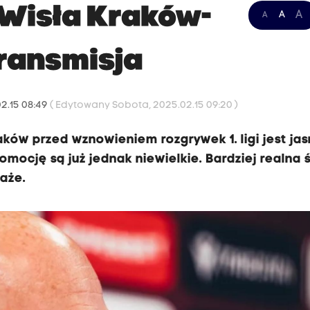
– Wisła Kraków-
A
A
A
Transmisja
2.15 08:49
( Edytowany Sobota, 2025.02.15 09:20 )
aków przed wznowieniem rozgrywek 1. ligi jest jas
mocję są już jednak niewielkie. Bardziej realna 
aże.