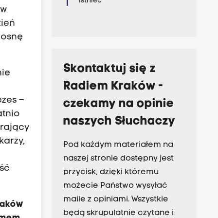
istnieć
 w
zień
wiosnę
Skontaktuj się z
nie
Radiem Kraków -
ezes –
czekamy na opinie
atnio
naszych Słuchaczy
grający
karzy,
Pod każdym materiałem na
naszej stronie dostępny jest
aść
przycisk, dzięki któremu
możecie Państwo wysyłać
maile z opiniami. Wszystkie
raków
będą skrupulatnie czytane i