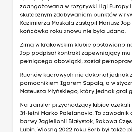
zaangażowana w rozgrywki Ligi Europy i 
skutecznym zdobywaniem punktów w rywal
Kazimierza Moskala zastąpił Mariusz Jo
końcówka roku znowu nie była udana.
Zimą w krakowskim klubie postawiono na
Jop podpisał kontrakt zapewniający mu 
pełniącego obowiązki, został pełnopra
Ruchów kadrowych nie dokonał jednak zby
pomocnikiem Igorem Sapałą, a w stycz
Mateusza Młyńskiego, który jednak grał 
Na transfer przychodzący kibice czekali
31-letni Marko Poletanovic. To zawodnik
barwy Jagiellonii Białystok, Rakowa Cz
Lubin. Wiosną 2022 roku Serb był także pi