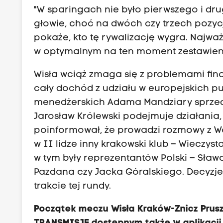
"W sparingach nie było pierwszego i dru
głowie, choć na dwóch czy trzech pozycja
pokaże, kto tę rywalizację wygra. Najważn
w optymalnym na ten moment zestawieni
Wisła wciąż zmaga się z problemami fina
cały dochód z udziału w europejskich pu
menedżerskich Adama Mandziary sprzed 20
Jarosław Królewski podejmuje działania,
poinformował, że prowadzi rozmowy z Wo
w II lidze inny krakowski klub – Wieczyst
w tym były reprezentantów Polski – Sła
Pazdana czy Jacka Góralskiego. Decyzje
trakcie tej rundy.
Początek meczu Wisła Kraków-Znicz Pru