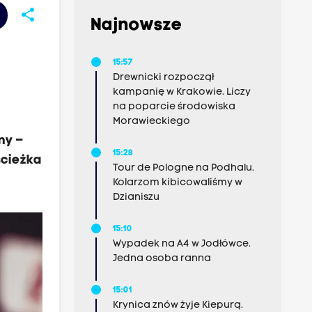
share
Najnowsze
15:57
Drewnicki rozpoczął
kampanię w Krakowie. Liczy
na poparcie środowiska
Morawieckiego
ny –
15:28
ścieżka
Tour de Pologne na Podhalu.
Kolarzom kibicowaliśmy w
Dzianiszu
15:10
Wypadek na A4 w Jodłówce.
Jedna osoba ranna
15:01
Krynica znów żyje Kiepurą.