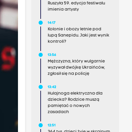
Ruszyła 59. edycja festiwalu
imienia artysty
14:17
Kolonie i obozy letnie pod
lupą Sanepidu. Jaki jest wynik
kontroli?
13:56
Mężczyzna, który wulgarnie
wyzywał dwójkę Ukraińców,
zgłosił się na policję
13:42
Hulajnoga elektryczna dla
dziecka? Rodzice muszą
pamiętać o nowych
zasadach
12:51
364 tys. dzieci żyje w skrajnym