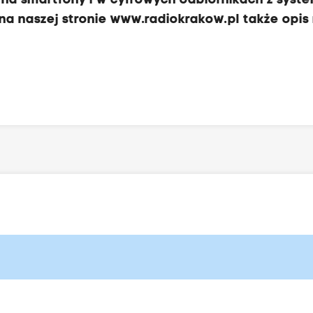
 na smartfony i w cyfrowych odbiornikach z sys
na naszej stronie
www.radiokrakow.pl
także opis