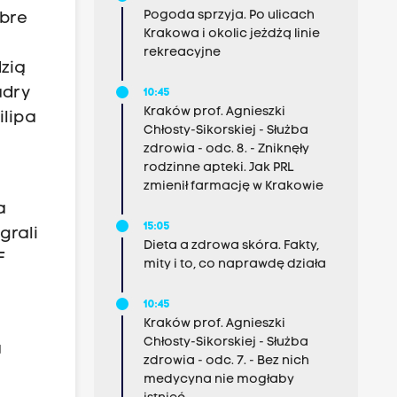
Pogoda sprzyja. Po ulicach
obre
Krakowa i okolic jeżdżą linie
rekreacyjne
zią
adry
10:45
Kraków prof. Agnieszki
ilipa
Chłosty-Sikorskiej - Służba
e
zdrowia - odc. 8. - Zniknęły
rodzinne apteki. Jak PRL
zmienił farmację w Krakowie
a
15:05
grali
Dieta a zdrowa skóra. Fakty,
F
mity i to, co naprawdę działa
10:45
.
Kraków prof. Agnieszki
Chłosty-Sikorskiej - Służba
a
zdrowia - odc. 7. - Bez nich
medycyna nie mogłaby