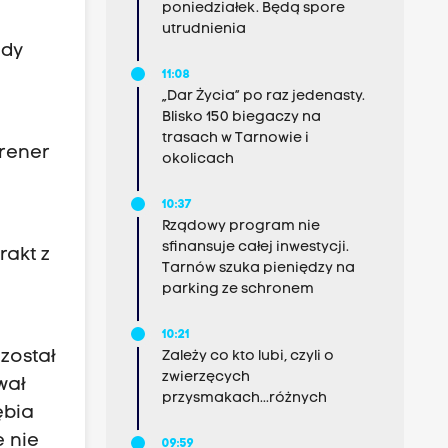
poniedziałek. Będą spore
utrudnienia
gdy
11:08
„Dar Życia” po raz jedenasty.
Blisko 150 biegaczy na
trasach w Tarnowie i
trener
okolicach
10:37
Rządowy program nie
sfinansuje całej inwestycji.
rakt z
Tarnów szuka pieniędzy na
parking ze schronem
10:21
został
Zależy co kto lubi, czyli o
zwierzęcych
wał
przysmakach...różnych
ębia
e nie
09:59