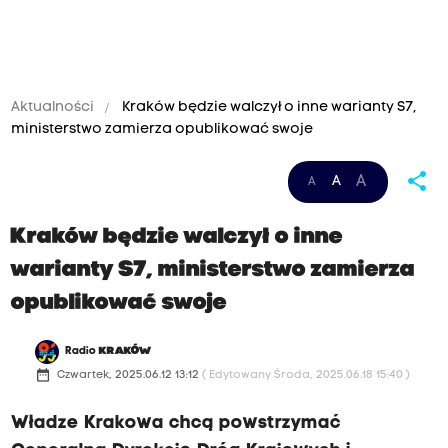
Aktualności
Kraków będzie walczył o inne warianty S7,
ministerstwo zamierza opublikować swoje
share
A
A
A
Kraków będzie walczył o inne
warianty S7, ministerstwo zamierza
opublikować swoje
Radio
KRAKÓW
date_range
Czwartek, 2025.06.12 13:12
( Edytowany Środa, 2025.06.18 15:40 )
Władze Krakowa chcą powstrzymać