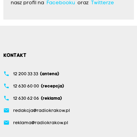
nasz profil na
Facebooku
oraz
Twitterze
KONTAKT
phone
12 200 33 33
(antena)
phone
12 630 60 00
(recepcja)
phone
12 630 62 06
(reklama)
email
redakcja@radiokrakow.pl
email
reklama@radiokrakow.pl