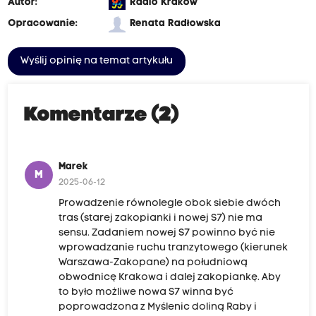
Autor:
Radio Kraków
Opracowanie:
Renata Radłowska
Wyślij opinię na temat artykułu
Komentarze (2)
Marek
M
2025-06-12
Prowadzenie równolegle obok siebie dwóch
tras (starej zakopianki i nowej S7) nie ma
sensu. Zadaniem nowej S7 powinno być nie
wprowadzanie ruchu tranzytowego (kierunek
Warszawa-Zakopane) na południową
obwodnicę Krakowa i dalej zakopiankę. Aby
to było możliwe nowa S7 winna być
poprowadzona z Myślenic doliną Raby i