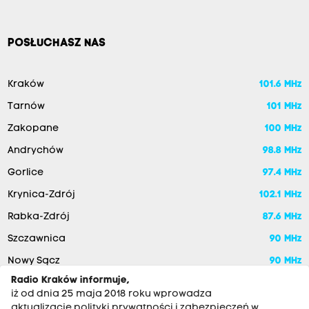
POSŁUCHASZ NAS
Kraków
101.6 MHz
Tarnów
101 MHz
Zakopane
100 MHz
Andrychów
98.8 MHz
Gorlice
97.4 MHz
Krynica-Zdrój
102.1 MHz
Rabka-Zdrój
87.6 MHz
Szczawnica
90 MHz
Nowy Sącz
90 MHz
Radio Kraków informuje,
iż od dnia 25 maja 2018 roku wprowadza
aktualizację polityki prywatności i zabezpieczeń w