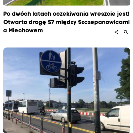
Po dwóch latach oczekiwania wreszcie jest!
Otwarto drogę S7 między Szczepanowicami
a Miechowem
search
share