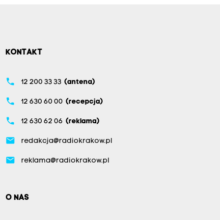
KONTAKT
phone
12 200 33 33
(antena)
phone
12 630 60 00
(recepcja)
phone
12 630 62 06
(reklama)
email
redakcja@radiokrakow.pl
email
reklama@radiokrakow.pl
O NAS