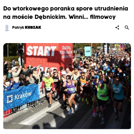
Do wtorkowego poranka spore utrudnienia
na moście Dębnickim. Winni... filmowcy
search
share
Patryk
KUBIAK