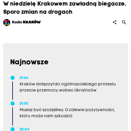
W niedzielę Krakowem zawładną biegacze.
Sporo zmian na drogach
search
share
Radio
KRAKÓW
Najnowsze
21:06
Kraków dołączył do ogólnopolskiego protestu
przeciw przemocy wobec Ukraińców
21:05
Musisz być szczęśliwy. O zalewie pozytywności,
który może nam szkodzić
20:04