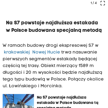
crop_free
1
/ 4
Na S7 powstaje najdłuższa estakada
w Polsce budowana specjalną metodą
W ramach budowy drogi ekspresowej S7 w
krakowskiej Nowej Hucie
trwa nasuwanie
pierwszych segmentów estakady będącej
częścią tej trasy. Obiekt mierzący 1589 m
długości i 20 m wysokości będzie najdłuższą
tego typu budowlą w Polsce. Połączy okolice
ul. Łowińskiego i Morcinka.
Na S7 powstaje najdłuższa
estakada w Polsce budowana tą