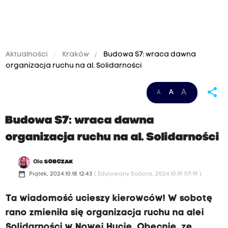
Aktualności
Kraków
Budowa S7: wraca dawna
organizacja ruchu na al. Solidarności
share
A
A
A
Budowa S7: wraca dawna
organizacja ruchu na al. Solidarności
Ola
SOBCZAK
date_range
Piątek, 2024.10.18 12:43
( Edytowany Sobota, 2024.10.19 07:19 )
Ta wiadomość ucieszy kierowców! W sobotę
rano zmieniła się organizacja ruchu na alei
Solidarności w Nowej Hucie. Obecnie, ze