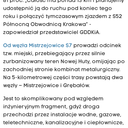
81 proc. „Całość ma ponad 13 km i planujemy
udostępnić ją do ruchu pod koniec tego
roku i połączyć tymczasowym zjazdem z S52
Północną Obwodnicą Krakowa” -
zapowiedział przedstawiciel GDDKiA.
Od węzła Mistrzejowice S7
p
rowadzi odcinek
tzw. miejski, przebiegający przez silnie
zurbanizowany teren Nowej Huty, omijając po
zachodniej stronie kombinat metalurgiczny.
Na 5-kilometrowej części trasy powstają dwa
węzły – Mistrzejowice i Grębałów.
Jest to skomplikowany pod względem
inżynieryjnym fragment, gdyż droga
przechodzi przez instalacje wodne, gazowe,
teletechniczne, kanalizacyjne i ciepłownicze,