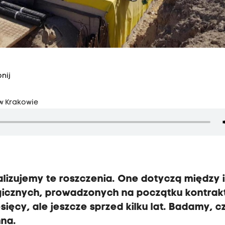
nij
 w Krakowie
nalizujemy te roszczenia. One dotyczą między 
icznych, prowadzonych na początku kontrakt
esięcy, ale jeszcze sprzed kilku lat. Badamy, c
hna.