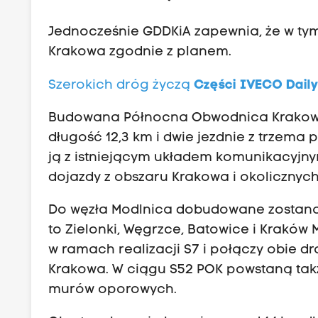
Jednocześnie GDDKiA zapewnia, że w t
Krakowa zgodnie z planem.
Szerokich dróg życzą
Części IVECO Dail
Budowana Północna Obwodnica Krakowa 
długość 12,3 km i dwie jezdnie z trzema
ją z istniejącym układem komunikacyjn
dojazdy z obszaru Krakowa i okolicznyc
Do węzła Modlnica dobudowane zostaną 
to Zielonki, Węgrzce, Batowice i Kraków 
w ramach realizacji S7 i połączy obie 
Krakowa. W ciągu S52 POK powstaną także
murów oporowych.