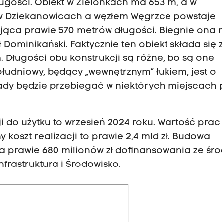
ugości. Obiekt w Zielonkach ma 653 m, a w
 w Dziekanowicach a węzłem Węgrzce powstaje
jąca prawie 570 metrów długości. Biegnie ona n
Dominikański. Faktycznie ten obiekt składa się 
. Długości obu konstrukcji są różne, bo są one
łudniowy, będący „wewnętrznym” łukiem, jest o
kady będzie przebiegać w niektórych miejscach 
i do użytku to wrzesień 2024 roku. Wartość prac
y koszt realizacji to prawie 2,4 mld zł. Budowa
 prawie 680 milionów zł dofinansowania ze śr
rastruktura i Środowisko.