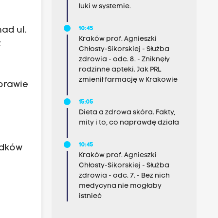
luki w systemie.
10:45
ad ul.
Kraków prof. Agnieszki
z
Chłosty-Sikorskiej - Służba
zdrowia - odc. 8. - Zniknęły
rodzinne apteki. Jak PRL
zmienił farmację w Krakowie
prawie
15:05
Dieta a zdrowa skóra. Fakty,
mity i to, co naprawdę działa
10:45
odków
Kraków prof. Agnieszki
Chłosty-Sikorskiej - Służba
zdrowia - odc. 7. - Bez nich
medycyna nie mogłaby
istnieć