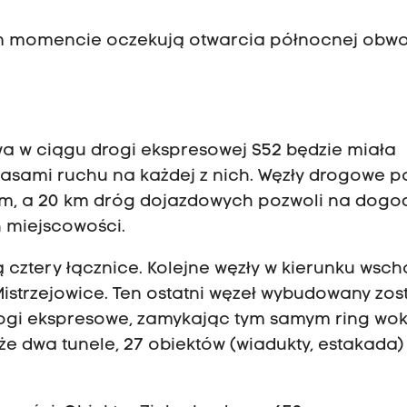
ym momencie oczekują otwarcia północnej obw
y
w ciągu drogi ekspresowej S52 będzie miała
 pasami ruchu na każdej z nich. Węzły drogowe 
ym, a 20 km dróg dojazdowych pozwoli na dogo
h miejscowości.
cztery łącznice. Kolejne węzły w kierunku wsc
Mistrzejowice. Ten ostatni węzeł wybudowany zos
drogi ekspresowe, zamykając tym samym ring wok
 dwa tunele, 27 obiektów (wiadukty, estakada) 