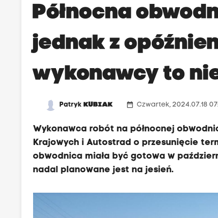
Północna obwodn
jednak z opóźni
wykonawcy to nie
date_range
Patryk
KUBIAK
Czwartek, 2024.07.18 07
Wykonawca robót na północnej obwodnic
Krajowych i Autostrad o przesunięcie ter
obwodnica miała być gotowa w październi
nadal planowane jest na jesień.