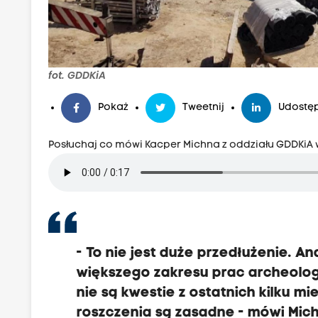
fot. GDDKiA
Pokaż
Tweetnij
Udostęp
Posłuchaj co mówi Kacper Michna z oddziału GDDKiA
- To nie jest duże przedłużenie. A
większego zakresu prac archeolog
nie są kwestie z ostatnich kilku mi
roszczenia są zasadne - mówi Mic