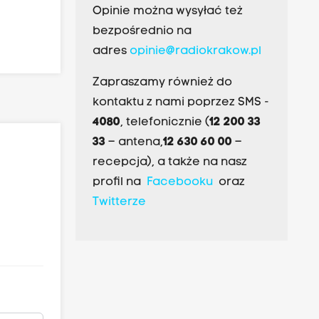
Opinie można wysyłać też
bezpośrednio na
adres
opinie@radiokrakow.pl
Zapraszamy również do
kontaktu z nami poprzez SMS -
4080
, telefonicznie (
12 200 33
33
– antena,
12 630 60 00
–
recepcja), a także na nasz
profil na
Facebooku
oraz
Twitterze