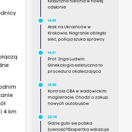
Klasyczna historia w nowej
odsłonie
odnicy
14:39
Atak na Ukraińców w
Krakowie. Nagranie obiegło
sieć, policja szuka sprawcy
14:31
połączą
Prof. Inga Ludwin:
dne
Ginekologia estetyczna to
procedura okaleczająca
14:30
hodnim
Kontrola CBA w wadowickim
tanie
magistracie. Chodzi o zakup
ół
nowych autobusów
i 4 km
22:30
Gdzie gubi się polska
żywność?Ekspertka wskazuje