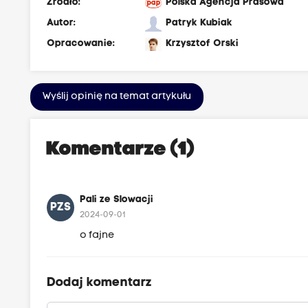
Źródło:
Polska Agencja Prasowa
Autor:
Patryk Kubiak
Opracowanie:
Krzysztof Orski
Wyślij opinię na temat artykułu
Komentarze (1)
Pali ze Slowacji
PZS
2024-09-01
o fajne
Dodaj komentarz