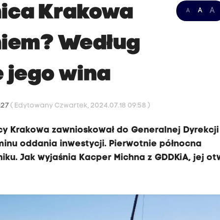
ica Krakowa
A
A
A
eniem? Według
 jego wina
:27
( Edytowany Czwartek, 2024.07.18 09:58 )
y Krakowa zawnioskował do Generalnej Dyrekcji
minu oddania inwestycji. Pierwotnie północna
ku. Jak wyjaśnia Kacper Michna z GDDKiA, jej ot