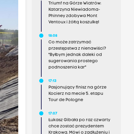
Triumf na Górze Wiatrów:
Katarzyna Niewiadoma-
Phinney zdobywa Mont
Ventoux i żółtą koszulkę!
18:08
Co może zatrzymać
przestępstwa z nienawiści?
"Byłbym jednak daleki od
sugerowania prostego
podnoszenia kar"
17:13
Pasjonujący finisz na górze
Kocierz na mecie 5. etapu
Tour de Pologne
17:07
Łukasz Gibała po raz czwarty
chce zostać prezydentem
Krakowa. Mówi o zadłużeniu i