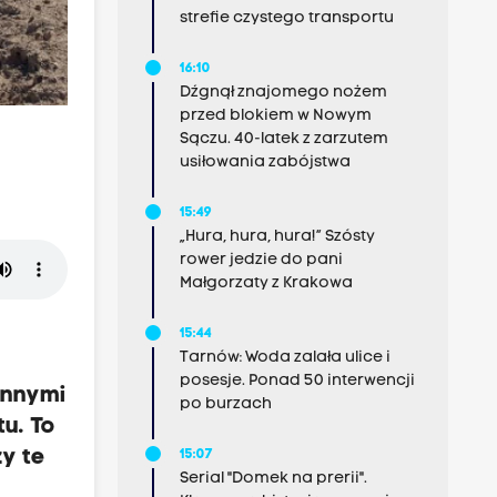
strefie czystego transportu
16:10
Dźgnął znajomego nożem
przed blokiem w Nowym
Sączu. 40-latek z zarzutem
usiłowania zabójstwa
15:49
„Hura, hura, hura!” Szósty
rower jedzie do pani
Małgorzaty z Krakowa
15:44
Tarnów: Woda zalała ulice i
posesje. Ponad 50 interwencji
innymi
po burzach
u. To
zy te
15:07
Serial "Domek na prerii".