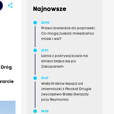
share
Najnowsze
22:05
Prawo łowieckie do poprawki.
Co mogą zyskać mieszkańcy
miast i wsi?
21:01
Łania z pokrywą kosza na
śmieci błąka się po
Zakopanem
 Dróg
19:47
warcie
Wisła Kraków lepsza od
imienniczki z Płocka! Drugie
zwycięstwo Białej Gwiazdy
przy Reymonta
18:23