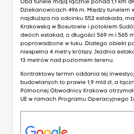
Oba tunele mają łącznie ponad 1,1 km dł
Dziekanowicach 496 m. Między tunelem
najdłuższa na odcinku S52 estakada, ma
Krakowską w Bosutowie i potokiem Sudół 
dwóch estakad, o długości 569 m i 565 m
poprowadzone w łuku. Dlatego obiekt po
niespełna 4 metry krótszy. Jezdnia esta
13 metrów nad poziomem terenu.
Kontraktowy termin oddania tej inwestycj
budowlanych to prawie 1,9 mld zł, a łączn
Północnej Obwodnicy Krakowa otrzymała
UE w ramach Programu Operacyjnego Inf