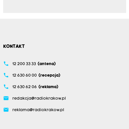
KONTAKT
phone
12 200 33 33
(antena)
phone
12 630 60 00
(recepcja)
phone
12 630 62 06
(reklama)
email
redakcja@radiokrakow.pl
email
reklama@radiokrakow.pl