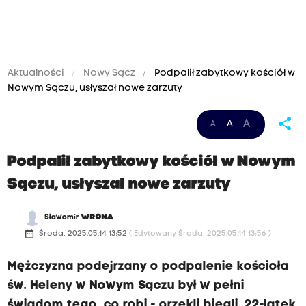
Aktualności
Nowy Sącz
Podpalił zabytkowy kościół w
Nowym Sączu, usłyszał nowe zarzuty
share
A
A
A
Podpalił zabytkowy kościół w Nowym
Sączu, usłyszał nowe zarzuty
Sławomir
WRONA
date_range
Środa, 2025.05.14 13:52
( Edytowany Środa, 2025.05.14 13:56 )
Mężczyzna podejrzany o podpalenie kościoła
św. Heleny w Nowym Sączu był w pełni
świadom tego, co robi - orzekli biegli. 22-latek