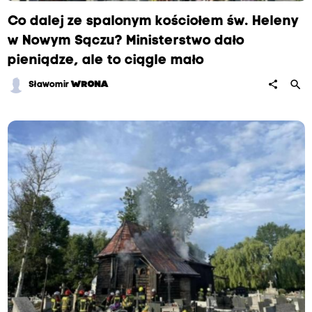
Co dalej ze spalonym kościołem św. Heleny
w Nowym Sączu? Ministerstwo dało
pieniądze, ale to ciągle mało
search
share
Sławomir
WRONA