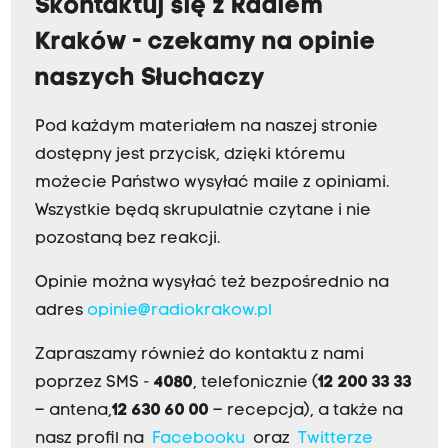
Skontaktuj się z Radiem
Kraków - czekamy na opinie
naszych Słuchaczy
Pod każdym materiałem na naszej stronie
dostępny jest przycisk, dzięki któremu
możecie Państwo wysyłać maile z opiniami.
Wszystkie będą skrupulatnie czytane i nie
pozostaną bez reakcji.
Opinie można wysyłać też bezpośrednio na
adres
opinie@radiokrakow.pl
Zapraszamy również do kontaktu z nami
poprzez SMS -
4080
, telefonicznie (
12 200 33 33
– antena,
12 630 60 00
– recepcja), a także na
nasz profil na
Facebooku
oraz
Twitterze