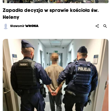
Zapadła decyzja w sprawie kościoła św.
Heleny
search
share
Sławomir
WRONA