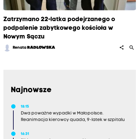
Zatrzymano 22-latka podejrzanego o
podpalenie zabytkowego kościoła w
Nowym Sączu
search
share
Renata
RADŁOWSKA
Najnowsze
18:15
Dwa poważne wypadki w Małopolsce.
Reanimacja kierowcy quada, 9-latek w szpitalu
16:31