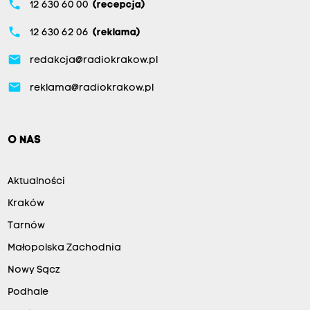
phone
12 630 60 00
(recepcja)
phone
12 630 62 06
(reklama)
email
redakcja@radiokrakow.pl
email
reklama@radiokrakow.pl
O NAS
Aktualności
Kraków
Tarnów
Małopolska Zachodnia
Nowy Sącz
Podhale