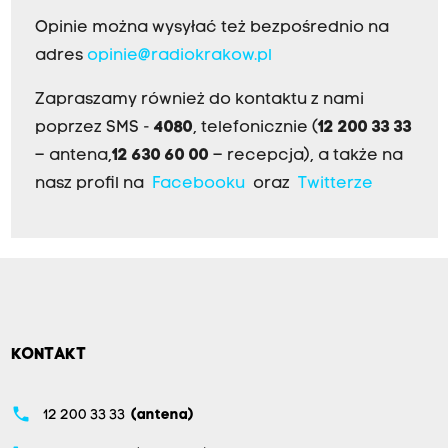
Opinie można wysyłać też bezpośrednio na
adres
opinie@radiokrakow.pl
Zapraszamy również do kontaktu z nami
poprzez SMS -
4080
, telefonicznie (
12 200 33 33
– antena,
12 630 60 00
– recepcja), a także na
nasz profil na
Facebooku
oraz
Twitterze
KONTAKT
phone
12 200 33 33
(antena)