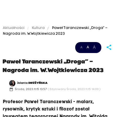
Aktualności
Kultura
Paweł Taranczewski „Droga” –
Nagroda im. W.Wojtkiewicza 2023
share
A
A
A
Paweł Taranczewski „Droga” –
Nagroda im. W.Wojtkiewicza 2023
Jolanta
DRUŻYŃSKA
date_range
Środa, 2023.11.15 13:57
( Edytowany Środa, 2023.11.15 14:00 )
Profesor Paweł Taranczewski - malarz,
rysownik, krytyk sztuki i filozof został
laureatem tegorocznej Nagrody im. Witolda