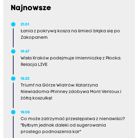
Najnowsze
21:01
Łania z pokrywą kosza na śmieci błąka się po
Zakopanem
19:47
Wisła Kraków podejmuje imienniczkę z Płocka.
Relacja LIVE
18:23
Triumf na Górze Wiatrów: Katarzyna
Niewiadoma-Phinney zdobywa Mont Ventoux i
żółtą koszulkę!
18:08
Co może zatrzymać przestępstwa z nienawiści?
"Byłbym jednak daleki od sugerowania
prostego podnoszenia kar"