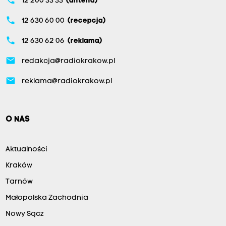
phone
12 200 33 33
(antena)
phone
12 630 60 00
(recepcja)
phone
12 630 62 06
(reklama)
email
redakcja@radiokrakow.pl
email
reklama@radiokrakow.pl
O NAS
Aktualności
Kraków
Tarnów
Małopolska Zachodnia
Nowy Sącz