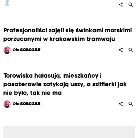
search
share
Profesjonaliści zajęli się świnkami morskimi
porzuconymi w krakowskim tramwaju
search
share
Ola
SOBCZAK
Torowiska hałasują, mieszkańcy i
pasażerowie zatykają uszy, a szlifierki jak
nie było, tak nie ma
search
share
Ola
SOBCZAK