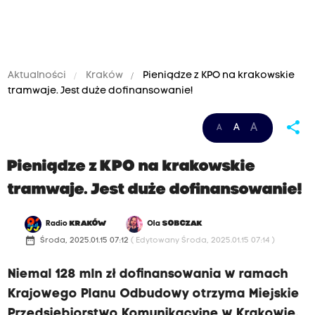
Aktualności
Kraków
Pieniądze z KPO na krakowskie
tramwaje. Jest duże dofinansowanie!
share
A
A
A
Pieniądze z KPO na krakowskie
tramwaje. Jest duże dofinansowanie!
Radio
KRAKÓW
Ola
SOBCZAK
date_range
Środa, 2025.01.15 07:12
( Edytowany Środa, 2025.01.15 07:14 )
Niemal 128 mln zł dofinansowania w ramach
Krajowego Planu Odbudowy otrzyma Miejskie
Przedsiębiorstwo Komunikacyjne w Krakowie.