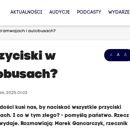
AKTUALNOŚCI
AUDYCJE
PODCASTY
WYDARZE
w tramwajach i autobusach?
zyciski w
A
A
A
tobusach?
k, 2025.01.02
dości kusi nas, by naciskać wszystkie przyciski
ach. I co w tym złego? - pomyślą państwo. Rzecz
ę wydaje. Rozmawiają: Marek Gancarczyk, rzecznik