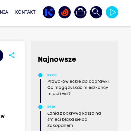
NIA
KONTAKT
share
Najnowsze
22:05
Prawo łowieckie do poprawki.
Co mogą zyskać mieszkańcy
miast i wsi?
21:01
Łania z pokrywą kosza na
 w
śmieci błąka się po
Zakopanem