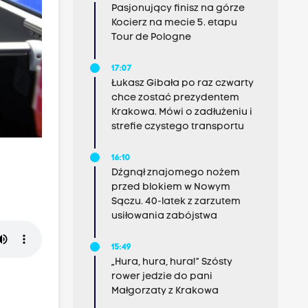
Pasjonujący finisz na górze
Kocierz na mecie 5. etapu
Tour de Pologne
17:07
Łukasz Gibała po raz czwarty
chce zostać prezydentem
Krakowa. Mówi o zadłużeniu i
strefie czystego transportu
16:10
Dźgnął znajomego nożem
przed blokiem w Nowym
Sączu. 40-latek z zarzutem
usiłowania zabójstwa
15:49
„Hura, hura, hura!” Szósty
rower jedzie do pani
Małgorzaty z Krakowa