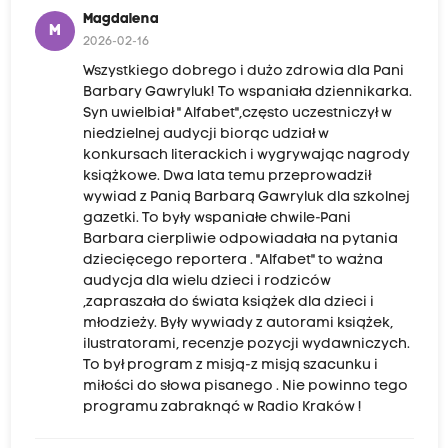
Magdalena
M
2026-02-16
Wszystkiego dobrego i dużo zdrowia dla Pani
Barbary Gawryluk! To wspaniała dziennikarka.
Syn uwielbiał " Alfabet",często uczestniczył w
niedzielnej audycji biorąc udział w
konkursach literackich i wygrywając nagrody
książkowe. Dwa lata temu przeprowadził
wywiad z Panią Barbarą Gawryluk dla szkolnej
gazetki. To były wspaniałe chwile-Pani
Barbara cierpliwie odpowiadała na pytania
dziecięcego reportera . "Alfabet" to ważna
audycja dla wielu dzieci i rodziców
,zapraszała do świata książek dla dzieci i
młodzieży. Były wywiady z autorami książek,
ilustratorami, recenzje pozycji wydawniczych.
To był program z misją-z misją szacunku i
miłości do słowa pisanego . Nie powinno tego
programu zabraknąć w Radio Kraków !