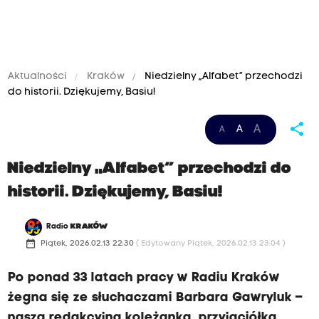
Aktualności
Kraków
Niedzielny „Alfabet” przechodzi
do historii. Dziękujemy, Basiu!
share
A
A
A
Niedzielny „Alfabet” przechodzi do
historii. Dziękujemy, Basiu!
Radio
KRAKÓW
date_range
Piątek, 2026.02.13 22:30
( Edytowany Piątek, 2026.02.13 23:04 )
Po ponad 33 latach pracy w Radiu Kraków
żegna się ze słuchaczami Barbara Gawryluk –
nasza redakcyjna koleżanka, przyjaciółka,