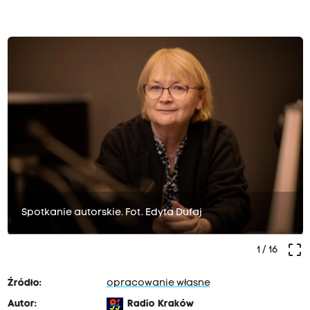
Spotkanie autorskie. Fot. Edyta Dufaj
crop_free
1
/ 16
Źródło:
opracowanie własne
Autor:
Radio Kraków