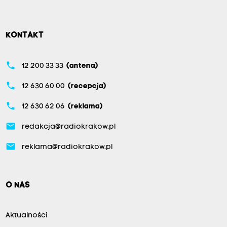
KONTAKT
phone
12 200 33 33
(antena)
phone
12 630 60 00
(recepcja)
phone
12 630 62 06
(reklama)
email
redakcja@radiokrakow.pl
email
reklama@radiokrakow.pl
O NAS
Aktualności