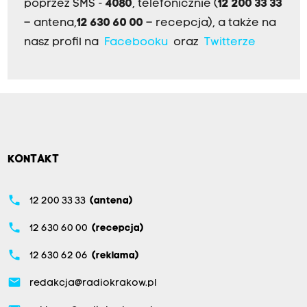
poprzez SMS -
4080
, telefonicznie (
12 200 33 33
– antena,
12 630 60 00
– recepcja), a także na
nasz profil na
Facebooku
oraz
Twitterze
KONTAKT
phone
12 200 33 33
(antena)
phone
12 630 60 00
(recepcja)
phone
12 630 62 06
(reklama)
email
redakcja@radiokrakow.pl