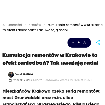
Aktualności
Kraków
Kumulacja remontów w Krakowie
to efekt zaniedbań? Tak uważają radni
share
A
A
A
Kumulacja remontów w Krakowie to
efekt zaniedbań? Tak uważają radni
Jacek
BAŃKA
date_range
Wtorek, 2025.03.11 17:11
( Edytowany Wtorek, 2025.03.11 17:25 )
Mieszkańców Krakowa czeka seria remontów:
most Grunwaldzki oraz m.in. ulice
Franciszkańska, Straszewskiego, Piłsudskiego.