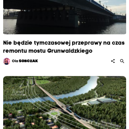
Nie będzie tymczasowej przeprawy na czas
remontu mostu Grunwaldzkiego
search
share
Ola
SOBCZAK