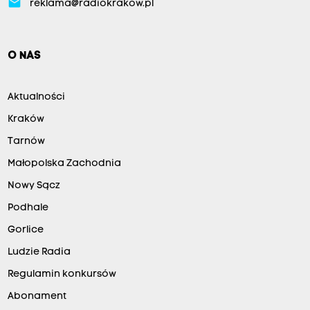
email
reklama@radiokrakow.pl
O NAS
Aktualności
Kraków
Tarnów
Małopolska Zachodnia
Nowy Sącz
Podhale
Gorlice
Ludzie Radia
Regulamin konkursów
Abonament