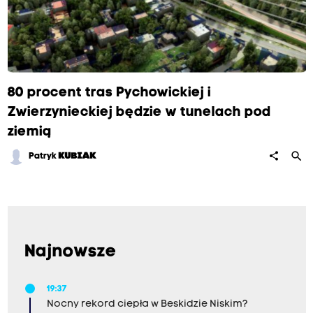
80 procent tras Pychowickiej i
Zwierzynieckiej będzie w tunelach pod
ziemią
search
share
Patryk
KUBIAK
Najnowsze
19:37
Nocny rekord ciepła w Beskidzie Niskim?