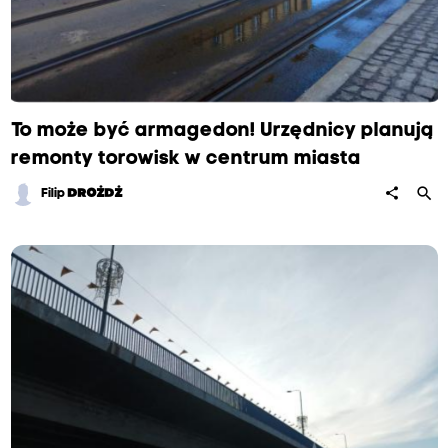
To może być armagedon! Urzędnicy planują
remonty torowisk w centrum miasta
search
share
Filip
DROŻDŻ