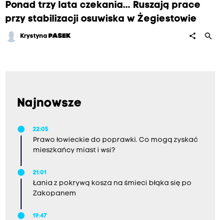
Ponad trzy lata czekania... Ruszają prace
przy stabilizacji osuwiska w Żegiestowie
search
share
Krystyna
PASEK
Najnowsze
22:05
Prawo łowieckie do poprawki. Co mogą zyskać
mieszkańcy miast i wsi?
21:01
Łania z pokrywą kosza na śmieci błąka się po
Zakopanem
19:47