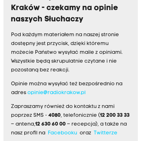
Kraków - czekamy na opinie
naszych Słuchaczy
Pod każdym materiałem na naszej stronie
dostępny jest przycisk, dzięki któremu
możecie Państwo wysyłać maile z opiniami.
Wszystkie będą skrupulatnie czytane i nie
pozostaną bez reakcji.
Opinie można wysyłać też bezpośrednio na
adres
opinie@radiokrakow.pl
Zapraszamy również do kontaktu z nami
poprzez SMS -
4080
, telefonicznie (
12 200 33 33
– antena,
12 630 60 00
– recepcja), a także na
nasz profil na
Facebooku
oraz
Twitterze