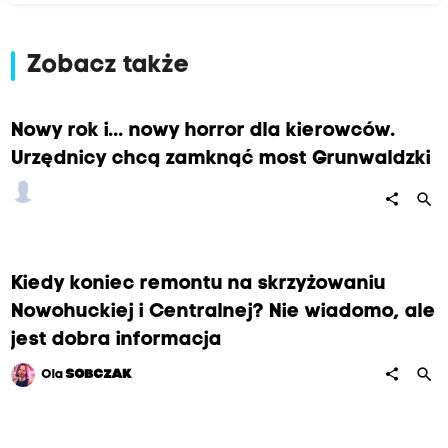
Zobacz także
Nowy rok i... nowy horror dla kierowców.
Urzędnicy chcą zamknąć most Grunwaldzki
search
share
Kiedy koniec remontu na skrzyżowaniu
Nowohuckiej i Centralnej? Nie wiadomo, ale
jest dobra informacja
search
share
Ola
SOBCZAK