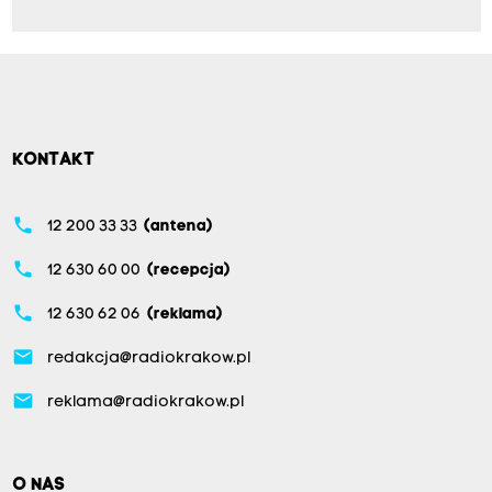
KONTAKT
phone
12 200 33 33
(antena)
phone
12 630 60 00
(recepcja)
phone
12 630 62 06
(reklama)
email
redakcja@radiokrakow.pl
email
reklama@radiokrakow.pl
O NAS