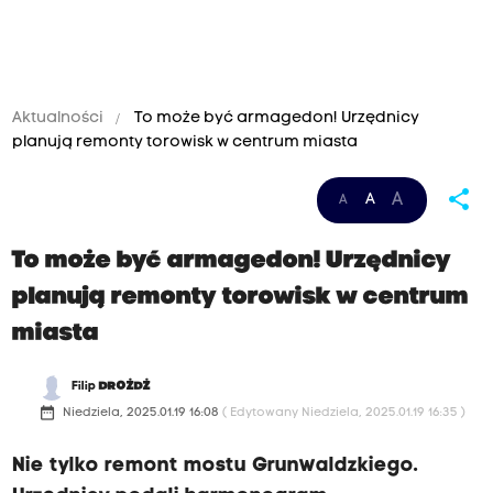
Aktualności
To może być armagedon! Urzędnicy
planują remonty torowisk w centrum miasta
share
A
A
A
To może być armagedon! Urzędnicy
planują remonty torowisk w centrum
miasta
Filip
DROŻDŻ
date_range
Niedziela, 2025.01.19 16:08
( Edytowany Niedziela, 2025.01.19 16:35 )
Nie tylko remont mostu Grunwaldzkiego.