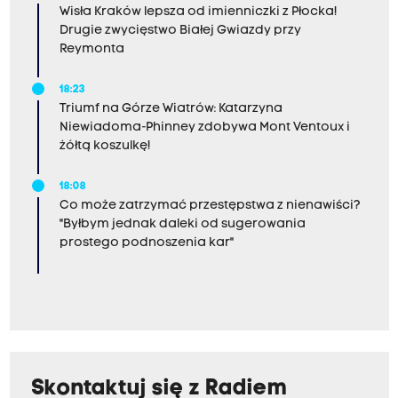
Wisła Kraków lepsza od imienniczki z Płocka!
Drugie zwycięstwo Białej Gwiazdy przy
Reymonta
18:23
Triumf na Górze Wiatrów: Katarzyna
Niewiadoma-Phinney zdobywa Mont Ventoux i
żółtą koszulkę!
18:08
Co może zatrzymać przestępstwa z nienawiści?
"Byłbym jednak daleki od sugerowania
prostego podnoszenia kar"
Skontaktuj się z Radiem