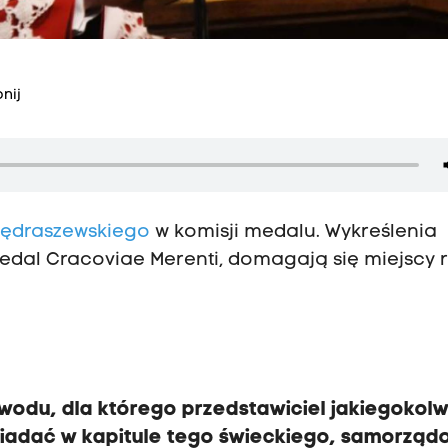
nij
Jędraszewskiego
w komisji medalu. Wykreślenia
dal Cracoviae Merenti, domagają się miejscy 
odu, dla którego przedstawiciel jakiegokolw
iadać w kapitule tego świeckiego, samorzą