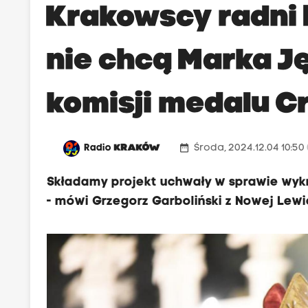
Krakowscy radni 
nie chcą Marka 
komisji medalu C
date_range
Radio
KRAKÓW
Środa, 2024.12.04 10:50
Składamy projekt uchwały w sprawie wykr
- mówi Grzegorz Garboliński z Nowej Lewi