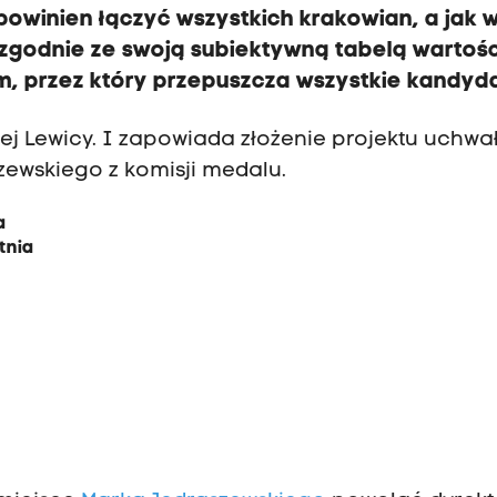
 powinien łączyć wszystkich krakowian, a jak 
zi zgodnie ze swoją subiektywną tabelą wartośc
em, przez który przepuszcza wszystkie kandyd
ej Lewicy. I zapowiada złożenie projektu uchwa
zewskiego z komisji medalu.
a
tnia