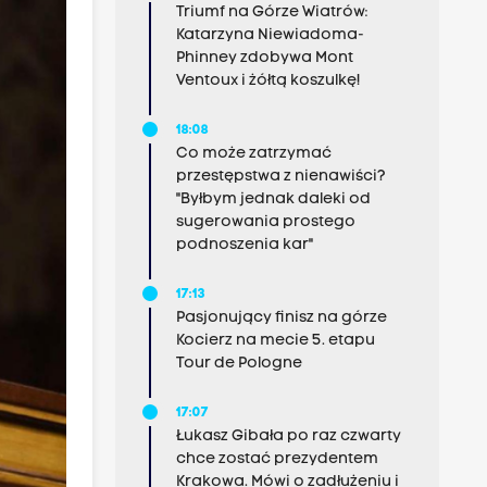
Triumf na Górze Wiatrów:
Katarzyna Niewiadoma-
Phinney zdobywa Mont
Ventoux i żółtą koszulkę!
18:08
Co może zatrzymać
przestępstwa z nienawiści?
"Byłbym jednak daleki od
sugerowania prostego
podnoszenia kar"
17:13
Pasjonujący finisz na górze
Kocierz na mecie 5. etapu
Tour de Pologne
17:07
Łukasz Gibała po raz czwarty
chce zostać prezydentem
Krakowa. Mówi o zadłużeniu i