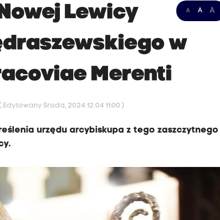
Nowej Lewicy
A
A
A
Jędraszewskiego w
racoviae Merenti
( Edytowany Środa, 2024.12.04 11:00 )
eślenia urzędu arcybiskupa z tego zaszczytnego
cy.