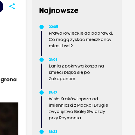
share
Najnowsze
22:05
Prawo łowieckie do poprawki.
Co mogą zyskać mieszkańcy
miast i wsi?
21:01
Łania z pokrywą kosza na
śmieci błąka się po
Zakopanem
 grona
19:47
Wisła Kraków lepsza od
imienniczki z Płocka! Drugie
zwycięstwo Białej Gwiazdy
przy Reymonta
18:23