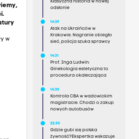
Klasyczna historia w nowej
wiemy,
odsłonie
i.
atury
14:39
Atak na Ukraińców w
Krakowie. Nagranie obiegło
ły w
sieć, policja szuka sprawcy
14:31
Prof. Inga Ludwin:
Ginekologia estetyczna to
procedura okaleczająca
14:30
Kontrola CBA w wadowickim
magistracie. Chodzi o zakup
nowych autobusów
22:30
Gdzie gubi się polska
żywność?Ekspertka wskazuje