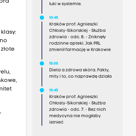
ora
luki w systemie.
10:45
,
Kraków prof. Agnieszki
Chłosty-Sikorskiej - Służba
klasy:
zdrowia - odc. 8. - Zniknęły
ano
rodzinne apteki. Jak PRL
złote
zmienił farmację w Krakowie
15:05
Dieta a zdrowa skóra. Fakty,
elu,
mity i to, co naprawdę działa
nkowe,
itet
10:45
Kraków prof. Agnieszki
Chłosty-Sikorskiej - Służba
zdrowia - odc. 7. - Bez nich
,
medycyna nie mogłaby
istnieć