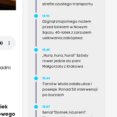
strefie czystego transportu
16:10
Dźgnął znajomego nożem
przed blokiem w Nowym
Sączu. 40-latek z zarzutem
usiłowania zabójstwa
15:49
„Hura, hura, hura!” Szósty
rower jedzie do pani
Małgorzaty z Krakowa
radni
15:44
Tarnów: Woda zalała ulice i
posesje. Ponad 50 interwencji
po burzach
iek
15:07
Serial "Domek na prerii".
dowego