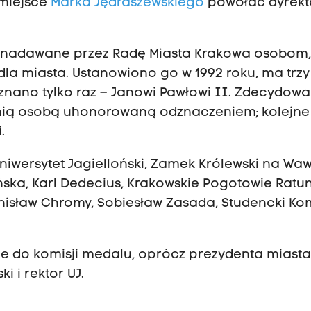
 miejsce
Marka Jędraszewskiego
powołać dyrekt
e nadawane przez Radę Miasta Krakowa osobom
la miasta. Ustanowiono go w 1992 roku, ma trzy 
zyznano tylko raz – Janowi Pawłowi II. Zdecydow
atnią osobą uhonorowaną odznaczeniem; kolejne 
.
niwersytet Jagielloński, Zamek Królewski na Waw
ńska, Karl Dedecius, Krakowskie Pogotowie Ratu
nisław Chromy, Sobiesław Zasada, Studencki Kom
e do komisji medalu, oprócz prezydenta miasta
i i rektor UJ.