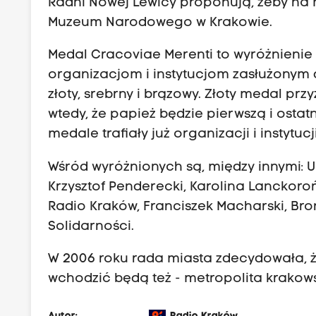
Radni Nowej Lewicy proponują, żeby na
Muzeum Narodowego w Krakowie.
Medal Cracoviae Merenti to wyróżnieni
organizacjom i instytucjom zasłużonym d
złoty, srebrny i brązowy. Złoty medal pr
wtedy, że papież będzie pierwszą i ost
medale trafiały już organizacji i instytucji
Wśród wyróżnionych są, między innymi: U
Krzysztof Penderecki, Karolina Lanckoro
Radio Kraków, Franciszek Macharski, Bro
Solidarności.
W 2006 roku rada miasta zdecydowała, ż
wchodzić będą też - metropolita krakowsk