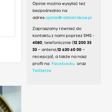
Opinie można wysyłać też
bezpośrednio na
adres
opinie@radiokrakow.pl
Zapraszamy również do
kontaktu z nami poprzez SMS -
4080
, telefonicznie (
12 200 33
33
– antena,
12 630 60 00
–
recepcja), a także na nasz
profil na
Facebooku
oraz
Twitterze