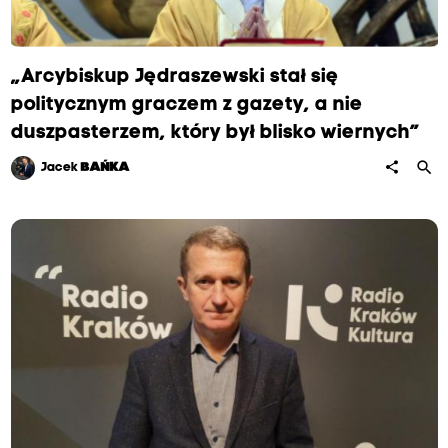
„Arcybiskup Jędraszewski stał się
politycznym graczem z gazety, a nie
duszpasterzem, który był blisko wiernych”
search
share
Jacek
BAŃKA