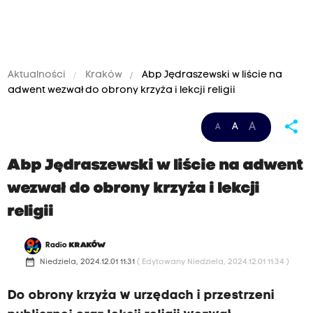
Aktualności
Kraków
Abp Jędraszewski w liście na
adwent wezwał do obrony krzyża i lekcji religii
share
A
A
A
Abp Jędraszewski w liście na adwent
wezwał do obrony krzyża i lekcji
religii
Radio
KRAKÓW
date_range
Niedziela, 2024.12.01 11:31
( Edytowany Niedziela, 2024.12.01 11:34 )
Do obrony krzyża w urzędach i przestrzeni