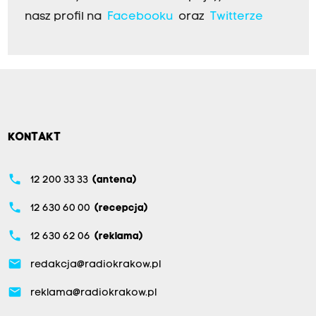
nasz profil na
Facebooku
oraz
Twitterze
KONTAKT
phone
12 200 33 33
(antena)
phone
12 630 60 00
(recepcja)
phone
12 630 62 06
(reklama)
email
redakcja@radiokrakow.pl
email
reklama@radiokrakow.pl