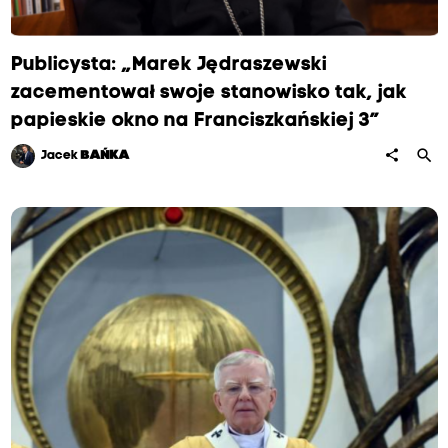
Publicysta: „Marek Jędraszewski
zacementował swoje stanowisko tak, jak
papieskie okno na Franciszkańskiej 3”
search
share
Jacek
BAŃKA