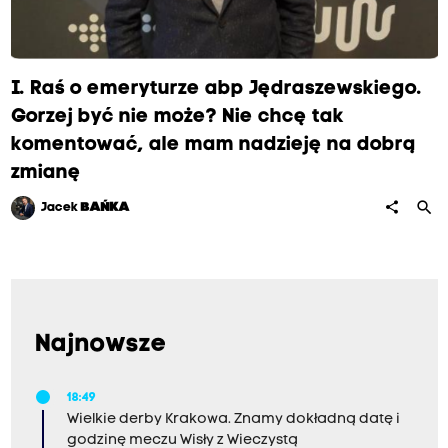
I. Raś o emeryturze abp Jędraszewskiego.
Gorzej być nie może? Nie chcę tak
komentować, ale mam nadzieję na dobrą
zmianę
search
share
Jacek
BAŃKA
Najnowsze
18:49
Wielkie derby Krakowa. Znamy dokładną datę i
godzinę meczu Wisły z Wieczystą