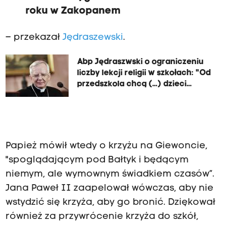
roku w Zakopanem
– przekazał
Jędraszewski
.
Abp Jędraszwski o ograniczeniu
liczby lekcji religii w szkołach: "Od
przedszkola chcą (…) dzieci
deprawować"
Papież mówił wtedy o krzyżu na Giewoncie,
"spoglądającym pod Bałtyk i będącym
niemym, ale wymownym świadkiem czasów”.
Jana Paweł II zaapelował wówczas, aby nie
wstydzić się krzyża, aby go bronić. Dziękował
również za przywrócenie krzyża do szkół,