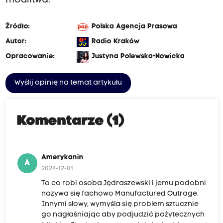
modlitwa.
Źródło:
Polska Agencja Prasowa
Autor:
Radio Kraków
Opracowanie:
Justyna Polewska-Nowicka
Wyślij opinię na temat artykułu
Komentarze (1)
Amerykanin
A
2024-12-01
To co robi osoba Jędraszewski i jemu podobni
nazywa się fachowo Manufactured Outrage.
Innymi słowy, wymyśla się problem sztucznie
go nagłaśniając aby podjudzić pożytecznych